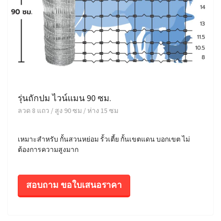
รุ่นถักปม ไวน์แมน 90 ซม.
ลวด 8 แถว / สูง 90 ซม / ห่าง 15 ซม
เหมาะสำหรับ กั้นสวนหย่อม รั้วเตี้ย กั้นเขตแดน บอกเขต ไม่
ต้องการความสูงมาก
สอบถาม ขอใบเสนอราคา