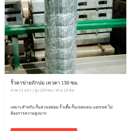
รั้วตาข่ายถักปม เทวดา 150 ซม.
ลวด 13 แถว / สูง 150 ซม / ห่าง 10 ซม
เหมาะสำหรับ กั้นสวนหย่อม รั้วเตี้ย กั้นเขตแดน บอกเขต ไม่
ต้องการความสูงมาก