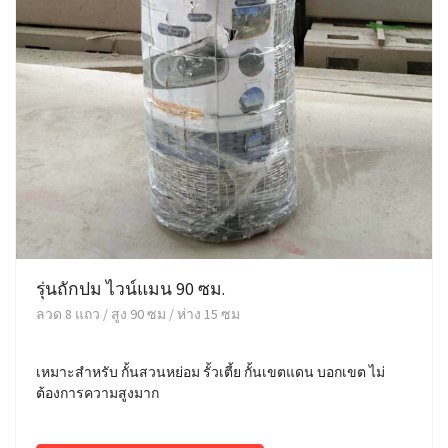
รุ่นถักปม ไวน์แมน 90 ซม.
ลวด 8 แถว / สูง 90 ซม / ห่าง 15 ซม
เหมาะสำหรับ กั้นสวนหย่อม รั้วเตี้ย กั้นเขตแดน บอกเขต ไม่
ต้องการความสูงมาก