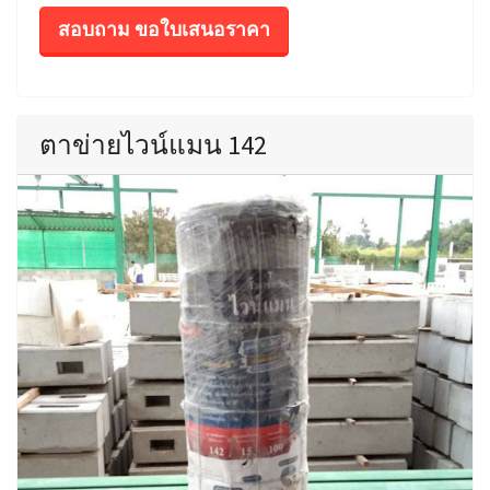
สอบถาม ขอใบเสนอราคา
ตาข่ายไวน์แมน 142