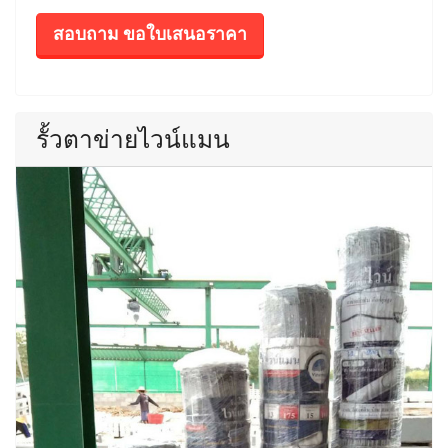
สอบถาม ขอใบเสนอราคา
รั้วตาข่ายไวน์แมน