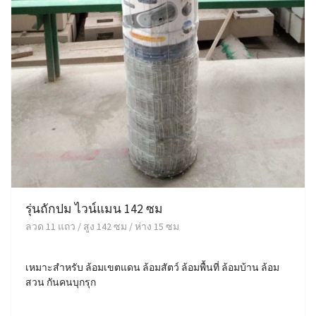
รุ่นถักปม ไวน์แมน 142 ซม
ลวด 11 แถว / สูง 142 ซม / ห่าง 15 ซม
เหมาะสำหรับ ล้อมเขตแดน ล้อมสัตว์ ล้อมพื้นที่ ล้อมบ้าน ล้อม
สวน กันคนบุกรุก