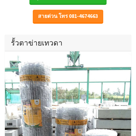
สายด่วน โทร 081-4674663
รั้วตาข่ายเทวดา