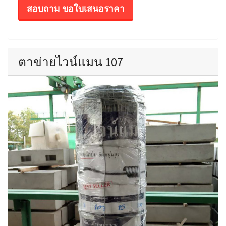
สอบถาม ขอใบเสนอราคา
ตาข่ายไวน์แมน 107