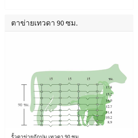
ตาข่ายเทวดา 90 ซม.
รั้วตาข่ายถักปม เทวดา 90 ซม.