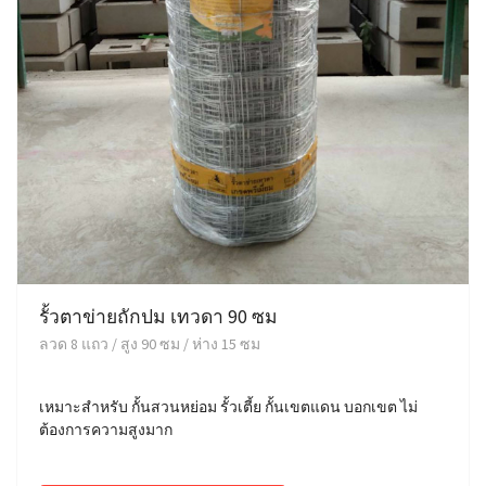
รั้วตาข่ายถักปม เทวดา 90 ซม
ลวด 8 แถว / สูง 90 ซม / ห่าง 15 ซม
เหมาะสำหรับ กั้นสวนหย่อม รั้วเตี้ย กั้นเขตแดน บอกเขต ไม่
ต้องการความสูงมาก