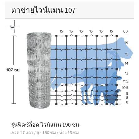
ตาข่ายไวน์แมน 107
รุ่นฟิคซ์ล็อค ไวน์แมน 190 ซม.
ลวด 17 แถว / สูง 190 ซม / ห่าง 15 ซม