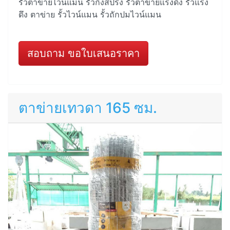
รั้วตาข่ายไวน์แมน รั้วกึ่งสปริง รั้วตาข่ายแรงดึง รั้วแรง
ดึง ตาข่าย รั้วไวน์แมน รั้วถักปมไวน์แมน
สอบถาม ขอใบเสนอราคา
ตาข่ายเทวดา 165 ซม.