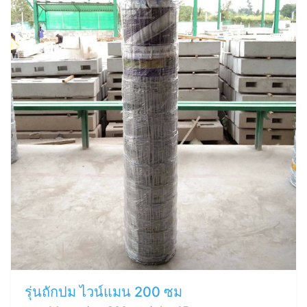
รุ่นถักปม ไวน์แมน 200 ซม