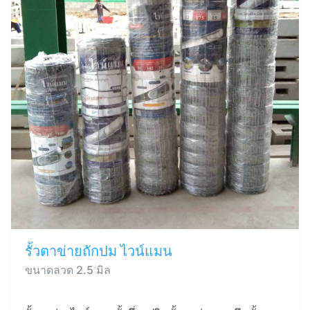
รั้วตาข่ายถักปม ไวน์แมน
ขนาดลวด 2.5 มิล