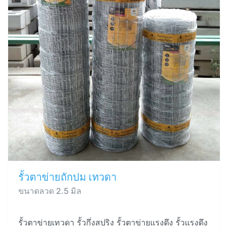
รั้วตาข่ายถักปม เทวดา
ขนาดลวด 2.5 มิล
รั้วตาข่ายเทวดา รั้วกึ่งสปริง รั้วตาข่ายแรงดึง รั้วแรงดึง