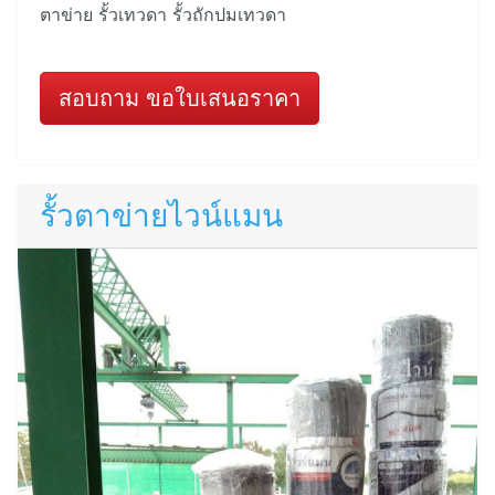
ตาข่าย รั้วเทวดา รั้วถักปมเทวดา
สอบถาม ขอใบเสนอราคา
รั้วตาข่ายไวน์แมน