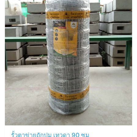
รั้วตาข่ายถักปม เทวดา 90 ซม