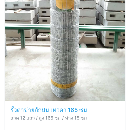
รั้วตาข่ายถักปม เทวดา 165 ซม
ลวด 12 แถว / สูง 165 ซม / ห่าง 15 ซม