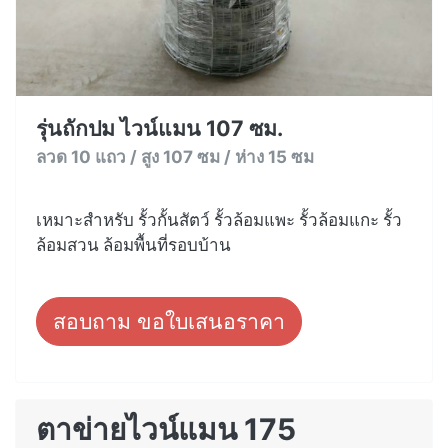
รุ่นถักปม ไวน์แมน 107 ซม.
ลวด 10 แถว / สูง 107 ซม / ห่าง 15 ซม
เหมาะสำหรับ รั้วกั้นสัตว์ รั้วล้อมแพะ รั้วล้อมแกะ รั้ว
ล้อมสวน ล้อมพื้นที่รอบบ้าน
สอบถาม ขอใบเสนอราคา
ตาข่ายไวน์แมน 175