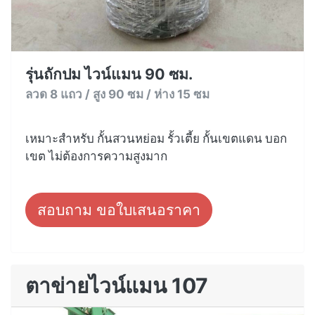
รุ่นถักปม ไวน์แมน 90 ซม.
ลวด 8 แถว / สูง 90 ซม / ห่าง 15 ซม
เหมาะสำหรับ กั้นสวนหย่อม รั้วเตี้ย กั้นเขตแดน บอก
เขต ไม่ต้องการความสูงมาก
สอบถาม ขอใบเสนอราคา
ตาข่ายไวน์แมน 107