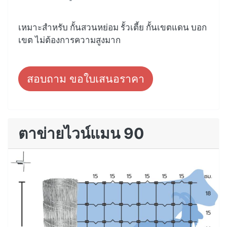
เหมาะสำหรับ กั้นสวนหย่อม รั้วเตี้ย กั้นเขตแดน บอก
เขต ไม่ต้องการความสูงมาก
สอบถาม ขอใบเสนอราคา
ตาข่ายไวน์แมน 90