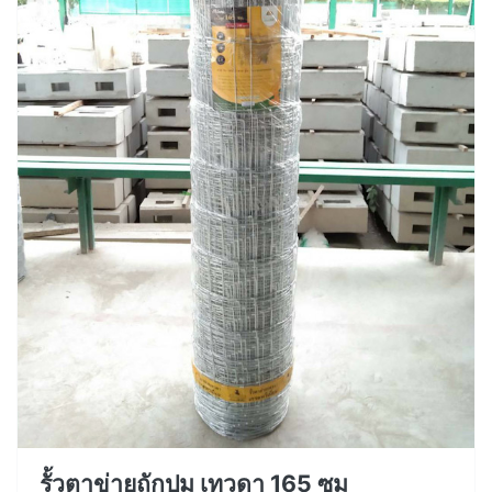
รั้วตาข่ายถักปม เทวดา 165 ซม