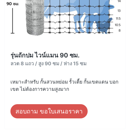
รุ่นถักปม ไวน์แมน 90 ซม.
ลวด 8 แถว / สูง 90 ซม / ห่าง 15 ซม
เหมาะสำหรับ กั้นสวนหย่อม รั้วเตี้ย กั้นเขตแดน บอก
เขต ไม่ต้องการความสูงมาก
สอบถาม ขอใบเสนอราคา