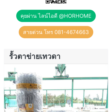
คุยผ่าน ไลน์ไอดี @HORHOME
สายด่วน โทร 081-4674663
รั้วตาข่ายเทวดา