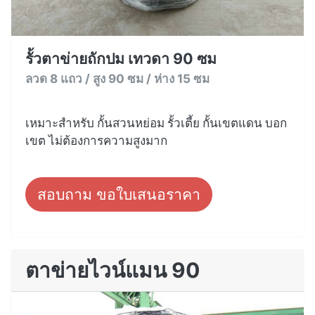
รั้วตาข่ายถักปม เทวดา 90 ซม
ลวด 8 แถว / สูง 90 ซม / ห่าง 15 ซม
เหมาะสำหรับ กั้นสวนหย่อม รั้วเตี้ย กั้นเขตแดน บอก
เขต ไม่ต้องการความสูงมาก
สอบถาม ขอใบเสนอราคา
ตาข่ายไวน์แมน 90