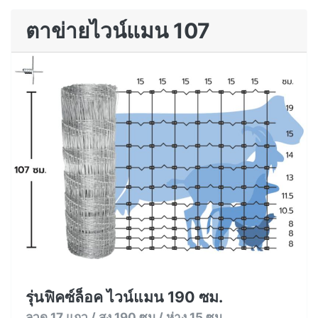
ตาข่ายไวน์แมน 107
รุ่นฟิคซ์ล็อค ไวน์แมน 190 ซม.
ลวด 17 แถว / สูง 190 ซม / ห่าง 15 ซม