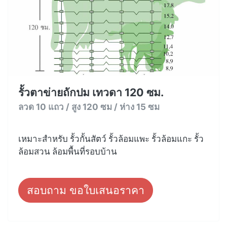
รั้วตาข่ายถักปม เทวดา 120 ซม.
ลวด 10 แถว / สูง 120 ซม / ห่าง 15 ซม
เหมาะสำหรับ รั้วกั้นสัตว์ รั้วล้อมแพะ รั้วล้อมแกะ รั้ว
ล้อมสวน ล้อมพื้นที่รอบบ้าน
สอบถาม ขอใบเสนอราคา