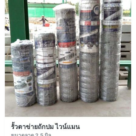
รั้วตาข่ายถักปม ไวน์แมน
ขนาดลวด 2.5 มิล