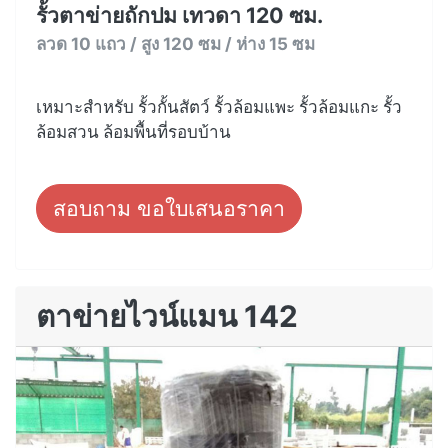
รั้วตาข่ายถักปม เทวดา 120 ซม.
ลวด 10 แถว / สูง 120 ซม / ห่าง 15 ซม
เหมาะสำหรับ รั้วกั้นสัตว์ รั้วล้อมแพะ รั้วล้อมแกะ รั้ว
ล้อมสวน ล้อมพื้นที่รอบบ้าน
สอบถาม ขอใบเสนอราคา
ตาข่ายไวน์แมน 142