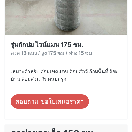
รุ่นถักปม ไวน์แมน 175 ซม.
ลวด 13 แถว / สูง 175 ซม / ห่าง 15 ซม
เหมาะสำหรับ ล้อมเขตแดน ล้อมสัตว์ ล้อมพื้นที่ ล้อม
บ้าน ล้อมสวน กันคนบุกรุก
สอบถาม ขอใบเสนอราคา