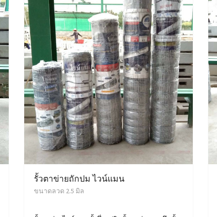
รั้วตาข่ายถักปม ไวน์แมน
ขนาดลวด 2.5 มิล