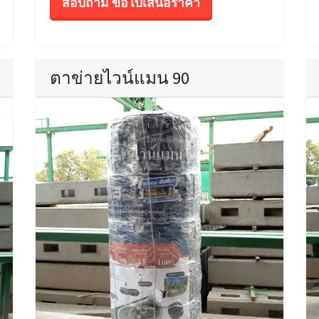
สอบถาม ขอใบเสนอราคา
ตาข่ายไวน์แมน 90