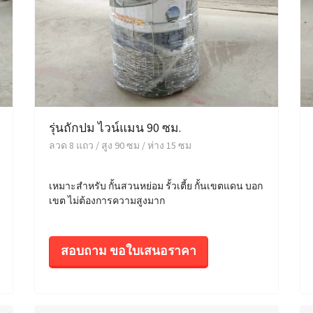
รุ่นถักปม ไวน์แมน 90 ซม.
ลวด 8 แถว / สูง 90 ซม / ห่าง 15 ซม
เหมาะสำหรับ กั้นสวนหย่อม รั้วเตี้ย กั้นเขตแดน บอก
เขต ไม่ต้องการความสูงมาก
สอบถาม ขอใบเสนอราคา