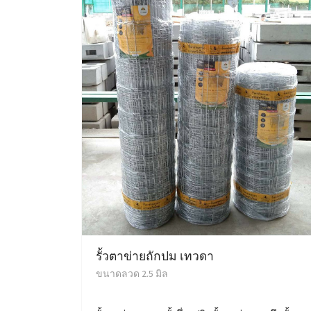
รั้วตาข่ายถักปม เทวดา
ขนาดลวด 2.5 มิล