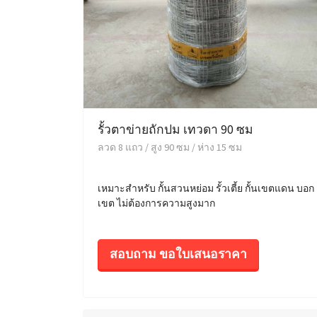
รั้วตาข่ายถักปม เทวดา 90 ซม
ลวด 8 แถว / สูง 90 ซม / ห่าง 15 ซม
เหมาะสำหรับ กั้นสวนหย่อม รั้วเตี้ย กั้นเขตแดน บอก
เขต ไม่ต้องการความสูงมาก
สอบถาม ขอใบเสนอราคา