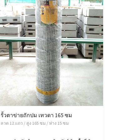
รั้วตาข่ายถักปม เทวดา 165 ซม
ลวด 12 แถว / สูง 165 ซม / ห่าง 15 ซม