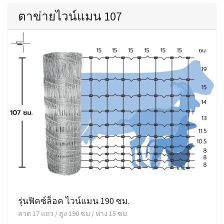
ตาข่ายไวน์แมน 107
รุ่นฟิคซ์ล็อค ไวน์แมน 190 ซม.
ลวด 17 แถว / สูง 190 ซม / ห่าง 15 ซม