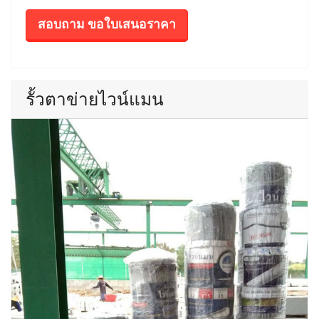
สอบถาม ขอใบเสนอราคา
รั้วตาข่ายไวน์แมน