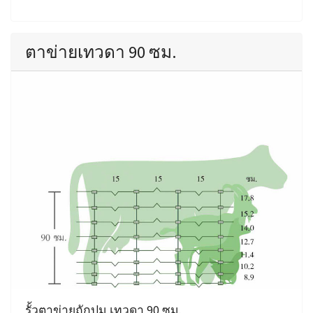
ตาข่ายเทวดา 90 ซม.
รั้วตาข่ายถักปม เทวดา 90 ซม.