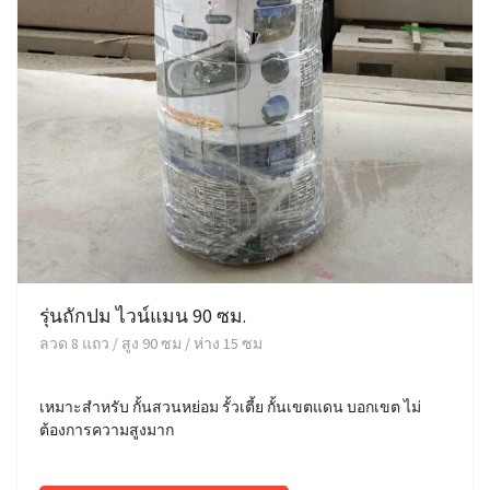
รุ่นถักปม ไวน์แมน 90 ซม.
ลวด 8 แถว / สูง 90 ซม / ห่าง 15 ซม
เหมาะสำหรับ กั้นสวนหย่อม รั้วเตี้ย กั้นเขตแดน บอกเขต ไม่
ต้องการความสูงมาก