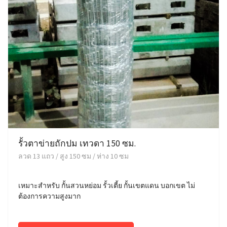
รั้วตาข่ายถักปม เทวดา 150 ซม.
ลวด 13 แถว / สูง 150 ซม / ห่าง 10 ซม
เหมาะสำหรับ กั้นสวนหย่อม รั้วเตี้ย กั้นเขตแดน บอกเขต ไม่
ต้องการความสูงมาก