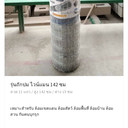
รุ่นถักปม ไวน์แมน 142 ซม
ลวด 11 แถว / สูง 142 ซม / ห่าง 15 ซม
เหมาะสำหรับ ล้อมเขตแดน ล้อมสัตว์ ล้อมพื้นที่ ล้อมบ้าน ล้อม
สวน กันคนบุกรุก