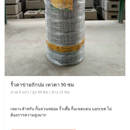
รั้วตาข่ายถักปม เทวดา 90 ซม
ลวด 8 แถว / สูง 90 ซม / ห่าง 15 ซม
เหมาะสำหรับ กั้นสวนหย่อม รั้วเตี้ย กั้นเขตแดน บอกเขต ไม่
ต้องการความสูงมาก