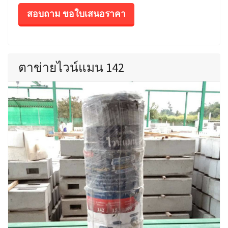
สอบถาม ขอใบเสนอราคา
ตาข่ายไวน์แมน 142