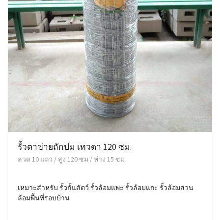
รั้วตาข่ายถักปม เทวดา 120 ซม.
ลวด 10 แถว / สูง 120 ซม / ห่าง 15 ซม
เหมาะสำหรับ รั้วกั้นสัตว์ รั้วล้อมแพะ รั้วล้อมแกะ รั้วล้อมสวน
ล้อมพื้นที่รอบบ้าน