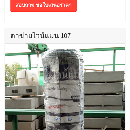
สอบถาม ขอใบเสนอราคา
ตาข่ายไวน์แมน 107