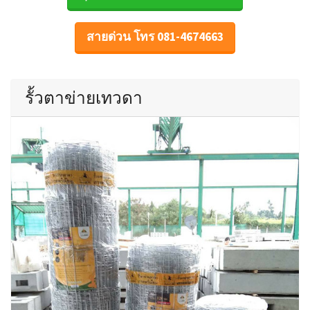
สายด่วน โทร 081-4674663
รั้วตาข่ายเทวดา