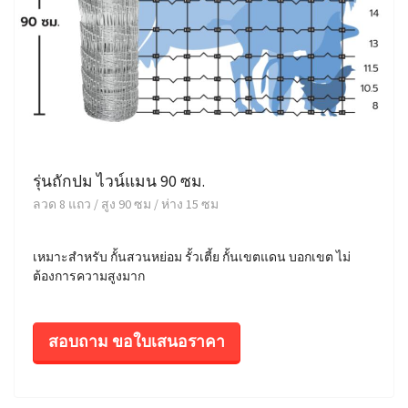
รุ่นถักปม ไวน์แมน 90 ซม.
ลวด 8 แถว / สูง 90 ซม / ห่าง 15 ซม
เหมาะสำหรับ กั้นสวนหย่อม รั้วเตี้ย กั้นเขตแดน บอกเขต ไม่
ต้องการความสูงมาก
สอบถาม ขอใบเสนอราคา