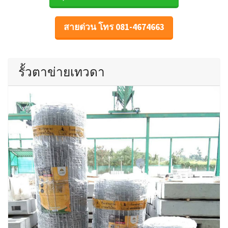
สายด่วน โทร 081-4674663
รั้วตาข่ายเทวดา