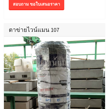
สอบถาม ขอใบเสนอราคา
ตาข่ายไวน์แมน 107