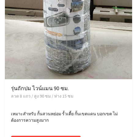
รุ่นถักปม ไวน์แมน 90 ซม.
ลวด 8 แถว / สูง 90 ซม / ห่าง 15 ซม
เหมาะสำหรับ กั้นสวนหย่อม รั้วเตี้ย กั้นเขตแดน บอกเขต ไม่
ต้องการความสูงมาก