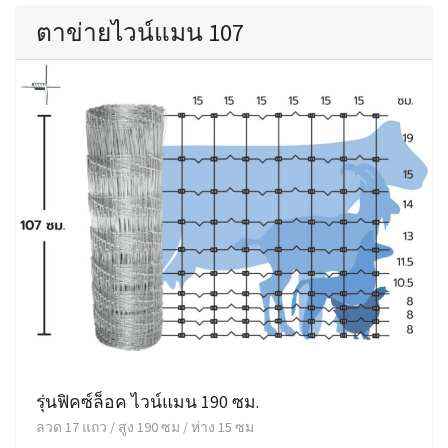
ตาข่ายไวน์แมน 107
รุ่นฟิคซ์ล็อค ไวน์แมน 190 ซม.
ลวด 17 แถว / สูง 190 ซม / ห่าง 15 ซม