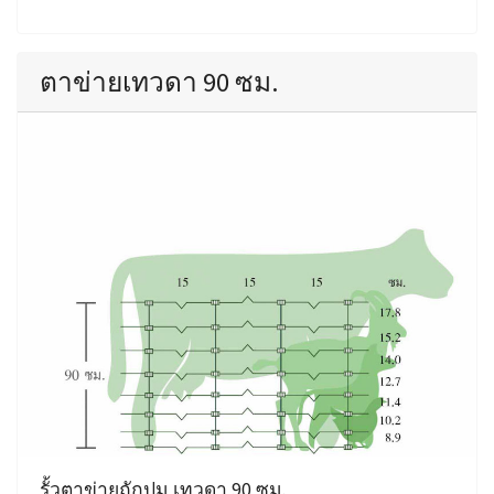
ตาข่ายเทวดา 90 ซม.
รั้วตาข่ายถักปม เทวดา 90 ซม.