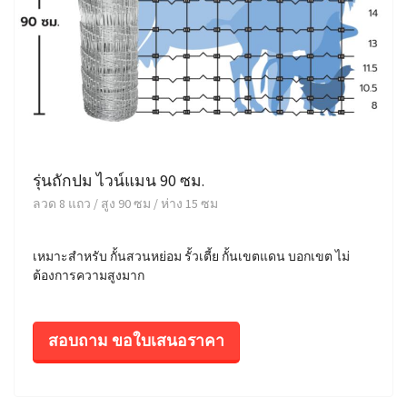
รุ่นถักปม ไวน์แมน 90 ซม.
ลวด 8 แถว / สูง 90 ซม / ห่าง 15 ซม
เหมาะสำหรับ กั้นสวนหย่อม รั้วเตี้ย กั้นเขตแดน บอกเขต ไม่
ต้องการความสูงมาก
สอบถาม ขอใบเสนอราคา