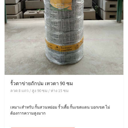
รั้วตาข่ายถักปม เทวดา 90 ซม
ลวด 8 แถว / สูง 90 ซม / ห่าง 15 ซม
เหมาะสำหรับ กั้นสวนหย่อม รั้วเตี้ย กั้นเขตแดน บอกเขต ไม่
ต้องการความสูงมาก