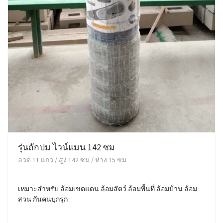
รุ่นถักปม ไวน์แมน 142 ซม
ลวด 11 แถว / สูง 142 ซม / ห่าง 15 ซม
เหมาะสำหรับ ล้อมเขตแดน ล้อมสัตว์ ล้อมพื้นที่ ล้อมบ้าน ล้อม
สวน กันคนบุกรุก