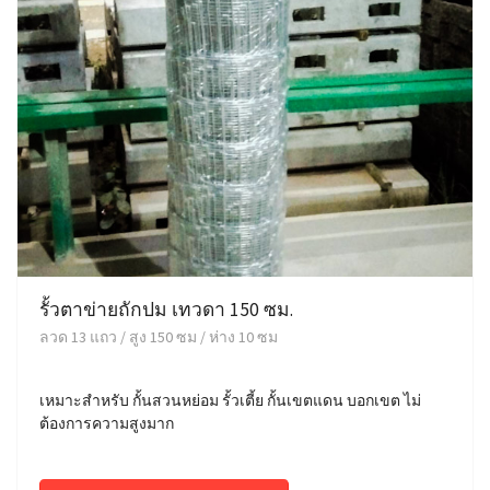
รั้วตาข่ายถักปม เทวดา 150 ซม.
ลวด 13 แถว / สูง 150 ซม / ห่าง 10 ซม
เหมาะสำหรับ กั้นสวนหย่อม รั้วเตี้ย กั้นเขตแดน บอกเขต ไม่
ต้องการความสูงมาก