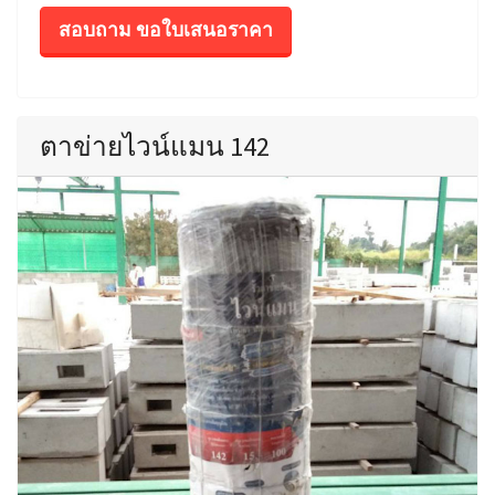
สอบถาม ขอใบเสนอราคา
ตาข่ายไวน์แมน 142