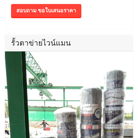
สอบถาม ขอใบเสนอราคา
รั้วตาข่ายไวน์แมน