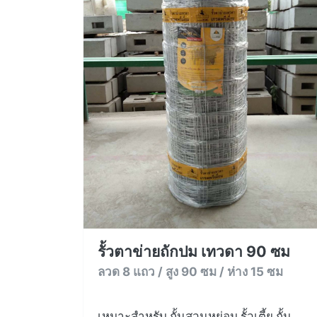
รั้วตาข่ายถักปม เทวดา 90 ซม
ลวด 8 แถว / สูง 90 ซม / ห่าง 15 ซม
เหมาะสำหรับ กั้นสวนหย่อม รั้วเตี้ย กั้น