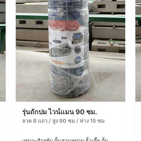
รุ่นถักปม ไวน์แมน 90 ซม.
ลวด 8 แถว / สูง 90 ซม / ห่าง 15 ซม
เหมาะสำหรับ กั้นสวนหย่อม รั้วเตี้ย กั้น