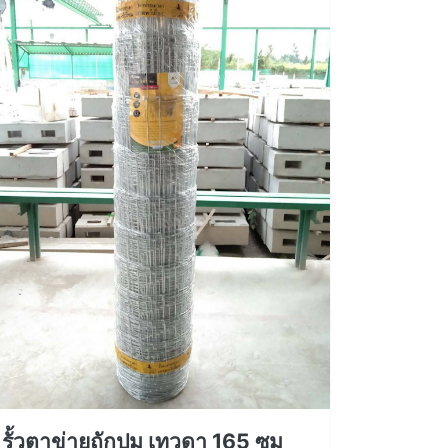
รั้วตาข่ายถักปม เทวดา 165 ซม