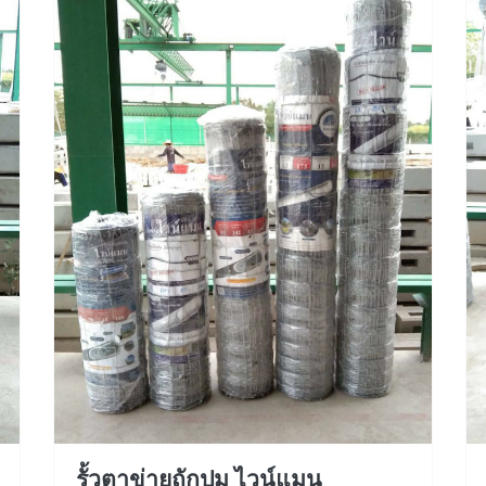
รั้วตาข่ายถักปม ไวน์แมน