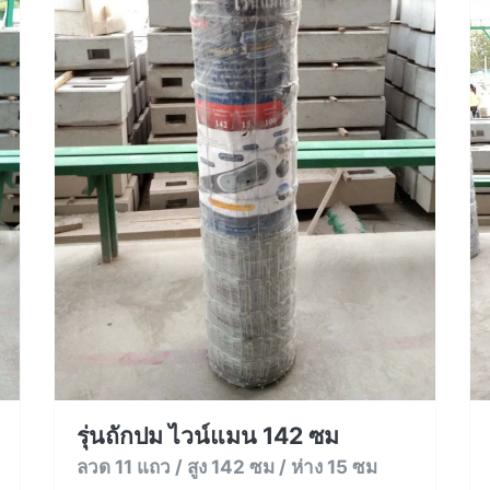
รุ่นถักปม ไวน์แมน 142 ซม
ลวด 11 แถว / สูง 142 ซม / ห่าง 15 ซม