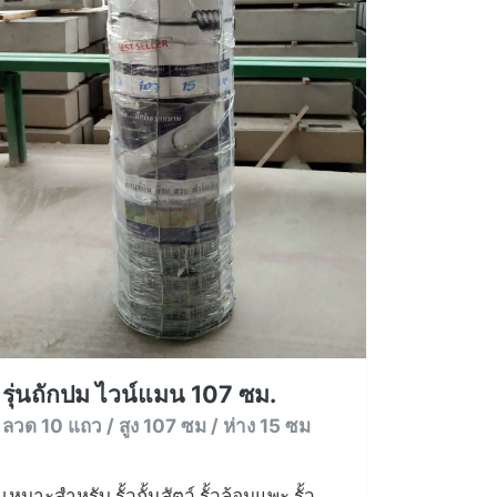
รุ่นถักปม ไวน์แมน 107 ซม.
ลวด 10 แถว / สูง 107 ซม / ห่าง 15 ซม
เหมาะสำหรับ รั้วกั้นสัตว์ รั้วล้อมแพะ รั้ว