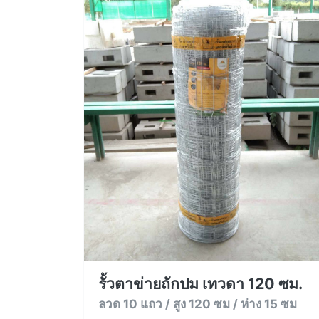
รั้วตาข่ายถักปม เทวดา 120 ซม.
ลวด 10 แถว / สูง 120 ซม / ห่าง 15 ซม