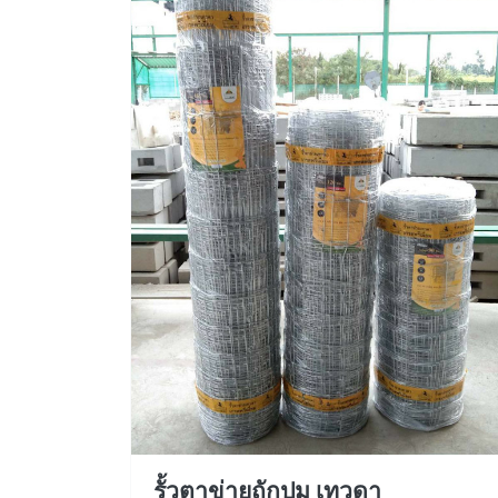
รั้วตาข่ายถักปม เทวดา