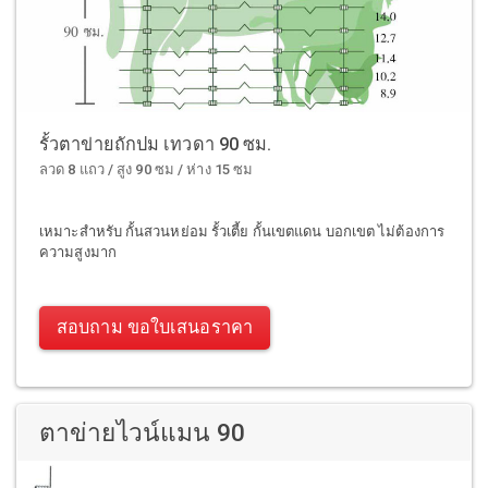
รั้วตาข่ายถักปม เทวดา 90 ซม.
ลวด 8 แถว / สูง 90 ซม / ห่าง 15 ซม
เหมาะสำหรับ กั้นสวนหย่อม รั้วเตี้ย กั้นเขตแดน บอกเขต ไม่ต้องการ
ความสูงมาก
สอบถาม ขอใบเสนอราคา
ตาข่ายไวน์แมน 90