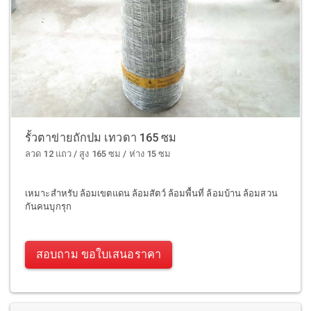
รั้วตาข่ายถักปม เทวดา 165 ซม
ลวด 12 แถว / สูง 165 ซม / ห่าง 15 ซม
เหมาะสำหรับ ล้อมเขตแดน ล้อมสัตว์ ล้อมพื้นที่ ล้อมบ้าน ล้อมสวน
กันคนบุกรุก
สอบถาม ขอใบเสนอราคา