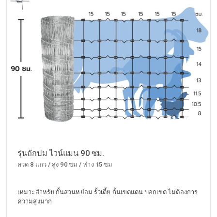
รุ่นถักปม ไวน์แมน 90 ซม.
ลวด 8 แถว / สูง 90 ซม / ห่าง 15 ซม
เหมาะสำหรับ กั้นสวนหย่อม รั้วเตี้ย กั้นเขตแดน บอกเขต ไม่ต้องการ
ความสูงมาก