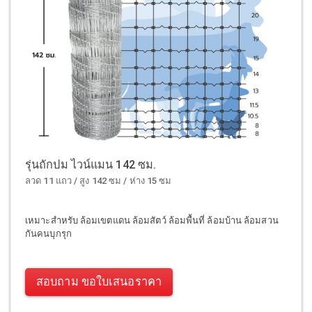
รุ่นถักปม ไวน์แมน 142 ซม.
ลวด 11 แถว / สูง 142 ซม / ห่าง 15 ซม
เหมาะสำหรับ ล้อมเขตแดน ล้อมสัตว์ ล้อมพื้นที่ ล้อมบ้าน ล้อมสวน
กันคนบุกรุก
สอบถาม ขอใบเสนอราคา