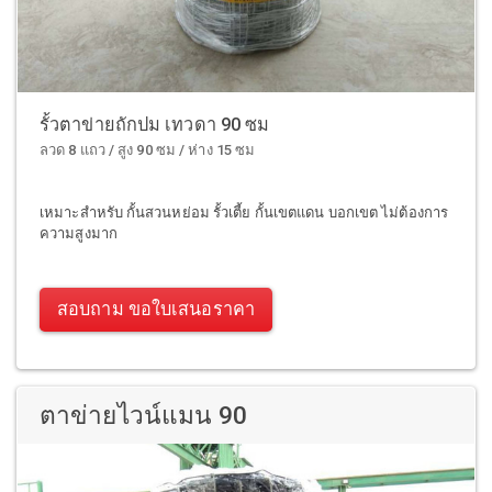
รั้วตาข่ายถักปม เทวดา 90 ซม
ลวด 8 แถว / สูง 90 ซม / ห่าง 15 ซม
เหมาะสำหรับ กั้นสวนหย่อม รั้วเตี้ย กั้นเขตแดน บอกเขต ไม่ต้องการ
ความสูงมาก
สอบถาม ขอใบเสนอราคา
ตาข่ายไวน์แมน 90