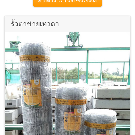
สายด่วน โทร 081-4674663
รั้วตาข่ายเทวดา