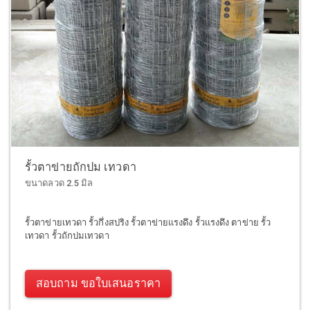
รั้วตาข่ายถักปม เทวดา
ขนาดลวด 2.5 มิล
รั้วตาข่ายเทวดา รั้วกึ่งสปริง รั้วตาข่ายแรงดึง รั้วแรงดึง ตาข่าย รั้ว
เทวดา รั้วถักปมเทวดา
สอบถาม ขอใบเสนอราคา