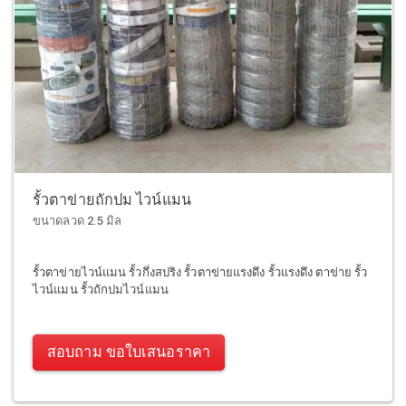
รั้วตาข่ายถักปม ไวน์แมน
ขนาดลวด 2.5 มิล
รั้วตาข่ายไวน์แมน รั้วกึ่งสปริง รั้วตาข่ายแรงดึง รั้วแรงดึง ตาข่าย รั้ว
ไวน์แมน รั้วถักปมไวน์แมน
สอบถาม ขอใบเสนอราคา