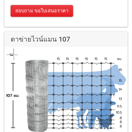
สอบถาม ขอใบเสนอราคา
ตาข่ายไวน์แมน 107