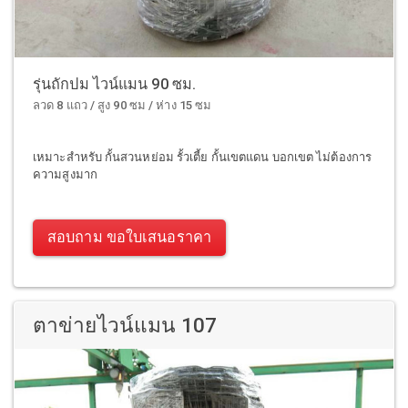
รุ่นถักปม ไวน์แมน 90 ซม.
ลวด 8 แถว / สูง 90 ซม / ห่าง 15 ซม
เหมาะสำหรับ กั้นสวนหย่อม รั้วเตี้ย กั้นเขตแดน บอกเขต ไม่ต้องการ
ความสูงมาก
สอบถาม ขอใบเสนอราคา
ตาข่ายไวน์แมน 107