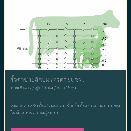
รั้วตาข่ายถักปม เทวดา 90 ซม.
ลวด 8 แถว / สูง 90 ซม / ห่าง 15 ซม
เหมาะสำหรับ กั้นสวนหย่อม รั้วเตี้ย กั้นเขตแดน บอกเขต
ไม่ต้องการความสูงมาก