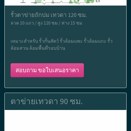
รั้วตาข่ายถักปม เทวดา 120 ซม.
ลวด 10 แถว / สูง 120 ซม / ห่าง 15 ซม
เหมาะสำหรับ รั้วกั้นสัตว์ รั้วล้อมแพะ รั้วล้อมแกะ รั้ว
ล้อมสวน ล้อมพื้นที่รอบบ้าน
สอบถาม ขอใบเสนอราคา
ตาข่ายเทวดา 90 ซม.