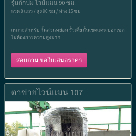
รุ่นถักปม ไวน์แมน 90 ซม.
ลวด 8 แถว / สูง 90 ซม / ห่าง 15 ซม
เหมาะสำหรับ กั้นสวนหย่อม รั้วเตี้ย กั้นเขตแดน บอกเขต
ไม่ต้องการความสูงมาก
สอบถาม ขอใบเสนอราคา
ตาข่ายไวน์แมน 107