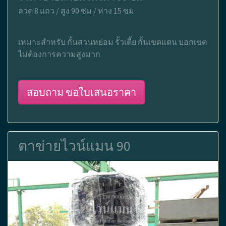
ลวด 8 แถว / สูง 90 ซม / ห่าง 15 ซม
เหมาะสำหรับ กั้นสวนหย่อม รั้วเตี้ย กั้นเขตแดน บอกเขต
ไม่ต้องการความสูงมาก
สอบถาม ขอใบเสนอราคา
ตาข่ายไวน์แมน 90