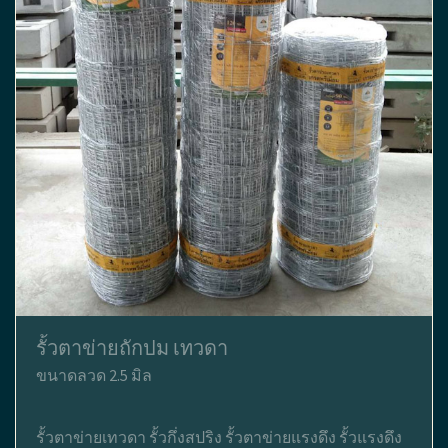
รั้วตาข่ายถักปม เทวดา
ขนาดลวด 2.5 มิล
รั้วตาข่ายเทวดา รั้วกึ่งสปริง รั้วตาข่ายแรงดึง รั้วแรงดึง