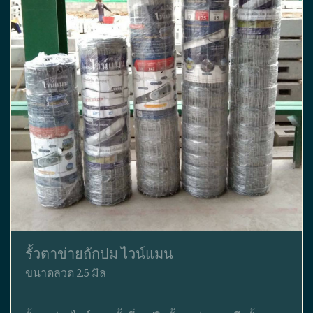
รั้วตาข่ายถักปม ไวน์แมน
ขนาดลวด 2.5 มิล