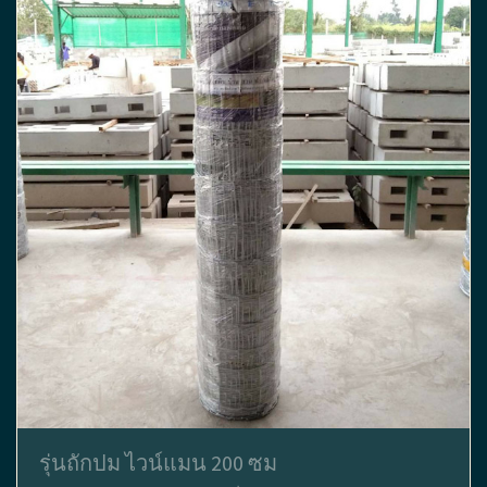
รุ่นถักปม ไวน์แมน 200 ซม