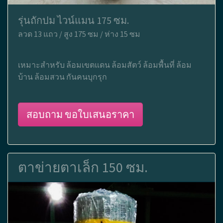
รุ่นถักปม ไวน์แมน 175 ซม.
ลวด 13 แถว / สูง 175 ซม / ห่าง 15 ซม
เหมาะสำหรับ ล้อมเขตแดน ล้อมสัตว์ ล้อมพื้นที่ ล้อม
บ้าน ล้อมสวน กันคนบุกรุก
สอบถาม ขอใบเสนอราคา
ตาข่ายตาเล็ก 150 ซม.