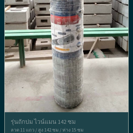
รุ่นถักปม ไวน์แมน 142 ซม
ลวด 11 แถว / สูง 142 ซม / ห่าง 15 ซม