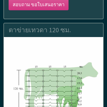
สอบถาม ขอใบเสนอราคา
ตาข่ายเทวดา 120 ซม.