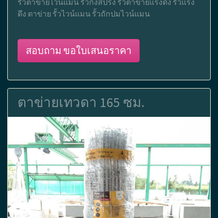
รั้วตาข่ายไวน์แมน รั้วกึ่งสปริง รั้วตาข่ายแรงดึง รั้วแรง
ดึง ตาข่าย รั้วไวน์แมน รั้วถักปมไวน์แมน
สอบถาม ขอใบเสนอราคา
ตาข่ายเทวดา 165 ซม.