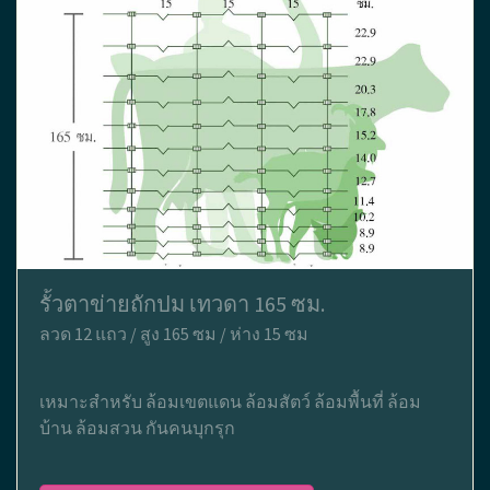
รั้วตาข่ายถักปม เทวดา 165 ซม.
ลวด 12 แถว / สูง 165 ซม / ห่าง 15 ซม
เหมาะสำหรับ ล้อมเขตแดน ล้อมสัตว์ ล้อมพื้นที่ ล้อม
บ้าน ล้อมสวน กันคนบุกรุก