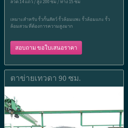
ลวด 14 แถว / สูง 200 ซม / ห่าง 15 ซม
เหมาะสำหรับ รั้วกั้นสัตว์ รั้วล้อมแพะ รั้วล้อมแกะ รั้ว
ล้อมสวน ที่ต้องการความสูงมาก
สอบถาม ขอใบเสนอราคา
ตาข่ายเทวดา 90 ซม.