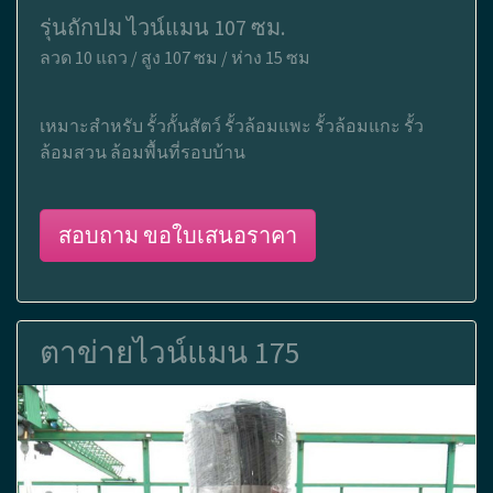
รุ่นถักปม ไวน์แมน 107 ซม.
ลวด 10 แถว / สูง 107 ซม / ห่าง 15 ซม
เหมาะสำหรับ รั้วกั้นสัตว์ รั้วล้อมแพะ รั้วล้อมแกะ รั้ว
ล้อมสวน ล้อมพื้นที่รอบบ้าน
สอบถาม ขอใบเสนอราคา
ตาข่ายไวน์แมน 175