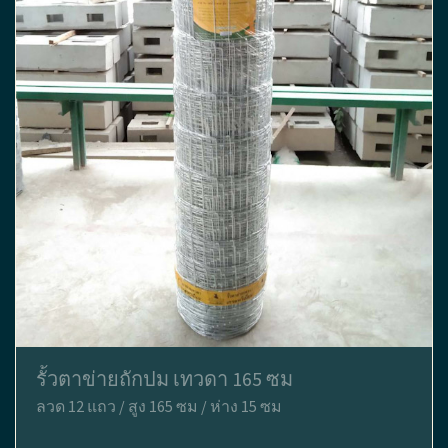
รั้วตาข่ายถักปม เทวดา 165 ซม
ลวด 12 แถว / สูง 165 ซม / ห่าง 15 ซม