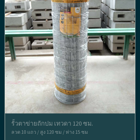
รั้วตาข่ายถักปม เทวดา 120 ซม.
ลวด 10 แถว / สูง 120 ซม / ห่าง 15 ซม