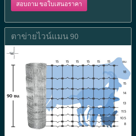
สอบถาม ขอใบเสนอราคา
ตาข่ายไวน์แมน 90