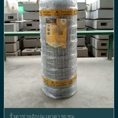
รั้วตาข่ายถักปม เทวดา 90 ซม