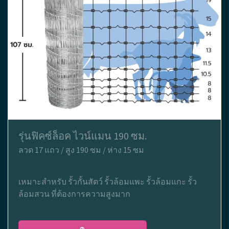
รุ่นฟิคซ์ล็อค ไวน์แมน 190 ซม.
ลวด 17 แถว / สูง 190 ซม / ห่าง 15 ซม
เหมาะสำหรับ รั้วกั้นสัตว์ รั้วล้อมแพะ รั้วล้อมแกะ รั้ว
ล้อมสวน ที่ต้องการความสูงมาก