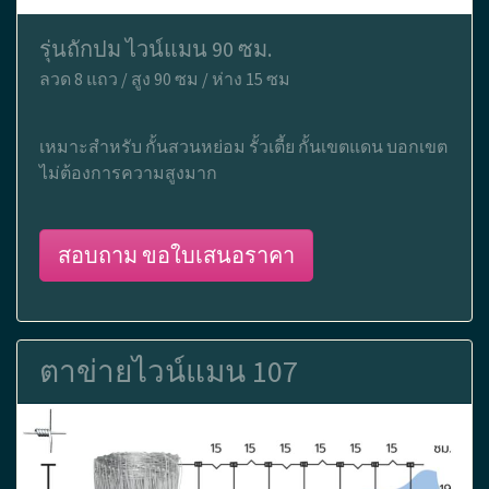
รุ่นถักปม ไวน์แมน 90 ซม.
ลวด 8 แถว / สูง 90 ซม / ห่าง 15 ซม
เหมาะสำหรับ กั้นสวนหย่อม รั้วเตี้ย กั้นเขตแดน บอกเขต
ไม่ต้องการความสูงมาก
สอบถาม ขอใบเสนอราคา
ตาข่ายไวน์แมน 107