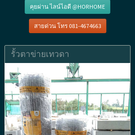
คุยผ่าน ไลน์ไอดี @HORHOME
สายด่วน โทร 081-4674663
รั้วตาข่ายเทวดา