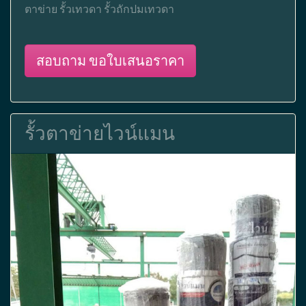
ตาข่าย รั้วเทวดา รั้วถักปมเทวดา
สอบถาม ขอใบเสนอราคา
รั้วตาข่ายไวน์แมน