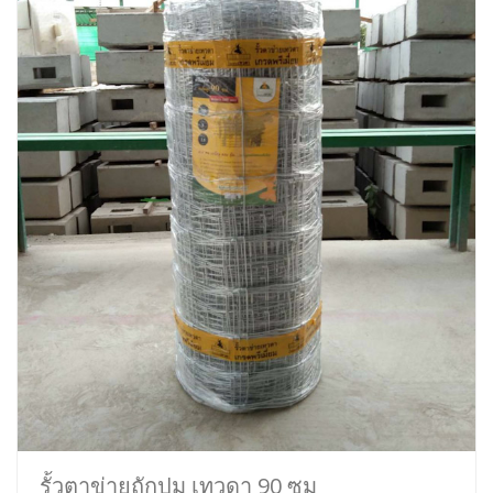
รั้วตาข่ายถักปม เทวดา 90 ซม