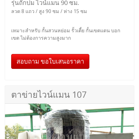
รุ่นถักปม ไวน์แมน 90 ซม.
ลวด 8 แถว / สูง 90 ซม / ห่าง 15 ซม
เหมาะสำหรับ กั้นสวนหย่อม รั้วเตี้ย กั้นเขตแดน บอก
เขต ไม่ต้องการความสูงมาก
สอบถาม ขอใบเสนอราคา
ตาข่ายไวน์แมน 107