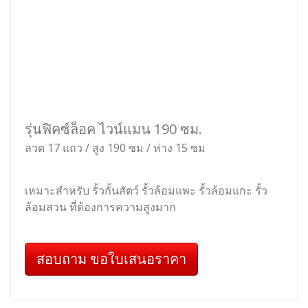
รุ่นถักปม ไวน์แมน 90 ซม.
ลวด 8 แถว / สูง 90 ซม / ห่าง 15 ซม
เหมาะสำหรับ กั้นสวนหย่อม รั้วเตี้ย กั้นเขตแดน บอก
เขต ไม่ต้องการความสูงมาก
สอบถาม ขอใบเสนอราคา
ตาข่ายไวน์แมน 107