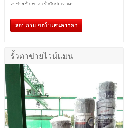
ตาข่าย รั้วเทวดา รั้วถักปมเทวดา
สอบถาม ขอใบเสนอราคา
รั้วตาข่ายไวน์แมน