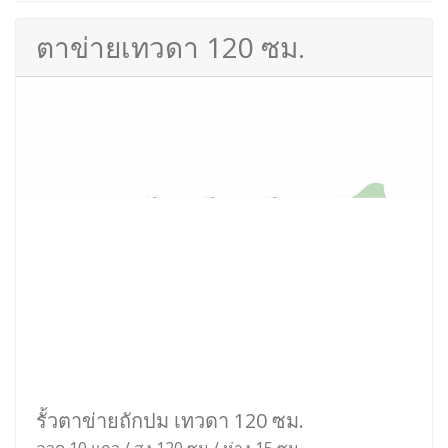
เหมาะสำหรับ กั้นสวนหย่อม รั้วเตี้ย กั้นเขตแดน บอก
เขต ไม่ต้องการความสูงมาก
สอบถาม ขอใบเสนอราคา
ตาข่ายเทวดา 165 ซม.
รั้วตาข่ายถักปม เทวดา 165 ซม.
ลวด 12 แถว / สูง 165 ซม / ห่าง 15 ซม
เหมาะสำหรับ ล้อมเขตแดน ล้อมสัตว์ ล้อมพื้นที่ ล้อม
บ้าน ล้อมสวน กันคนบุกรุก