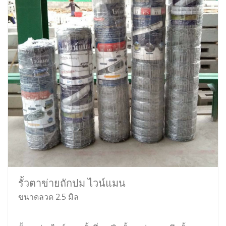
รั้วตาข่ายถักปม ไวน์แมน
ขนาดลวด 2.5 มิล