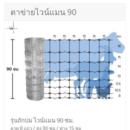
รั้วตาข่ายถักปม เทวดา 90 ซม.
ลวด 8 แถว / สูง 90 ซม / ห่าง 15 ซม
เหมาะสำหรับ กั้นสวนหย่อม รั้วเตี้ย กั้นเขตแดน บอก
เขต ไม่ต้องการความสูงมาก