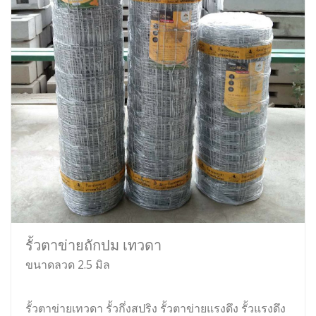
รั้วตาข่ายถักปม เทวดา
ขนาดลวด 2.5 มิล
รั้วตาข่ายเทวดา รั้วกึ่งสปริง รั้วตาข่ายแรงดึง รั้วแรงดึง