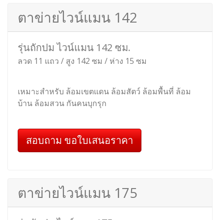
รุ่นฟิคซ์ล็อค ไวน์แมน 190 ซม.
ลวด 17 แถว / สูง 190 ซม / ห่าง 15 ซม
เหมาะสำหรับ รั้วกั้นสัตว์ รั้วล้อมแพะ รั้วล้อมแกะ รั้ว
ล้อมสวน ที่ต้องการความสูงมาก