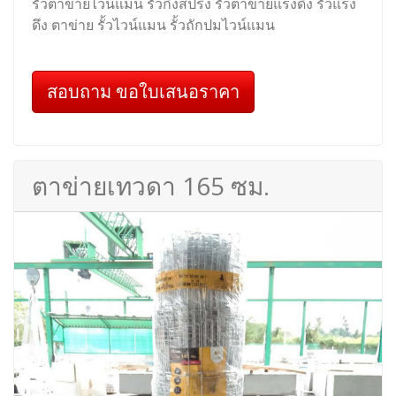
รั้วตาข่ายไวน์แมน รั้วกึ่งสปริง รั้วตาข่ายแรงดึง รั้วแรง
ดึง ตาข่าย รั้วไวน์แมน รั้วถักปมไวน์แมน
สอบถาม ขอใบเสนอราคา
ตาข่ายเทวดา 165 ซม.