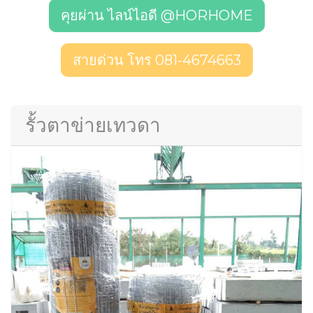
คุยผ่าน ไลน์ไอดี @HORHOME
สายด่วน โทร 081-4674663
รั้วตาข่ายเทวดา