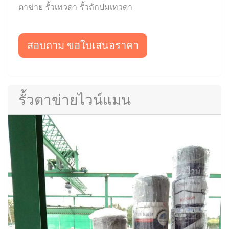
ตาข่าย รั้วเทวดา รั้วถักปมเทวดา
สอบถาม ขอใบเสนอราคา
รั้วตาข่ายไวน์แมน