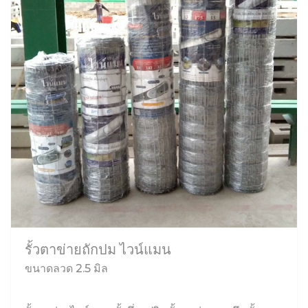
รั้วตาข่ายถักปม ไวน์แมน
ขนาดลวด 2.5 มิล