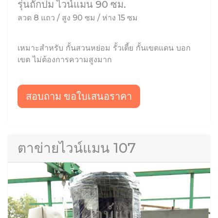
รุ่นถักปม ไวน์แมน 90 ซม.
ลวด 8 แถว / สูง 90 ซม / ห่าง 15 ซม
เหมาะสำหรับ กั้นสวนหย่อม รั้วเตี้ย กั้นเขตแดน บอก
เขต ไม่ต้องการความสูงมาก
สอบถาม ขอใบเสนอราคา
ตาข่ายไวน์แมน 107