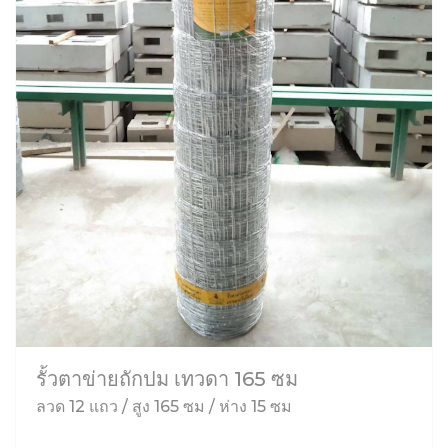
รั้วตาข่ายถักปม เทวดา 165 ซม
ลวด 12 แถว / สูง 165 ซม / ห่าง 15 ซม