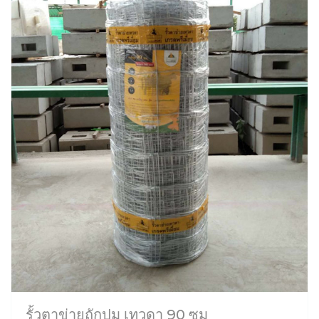
รั้วตาข่ายถักปม เทวดา 90 ซม