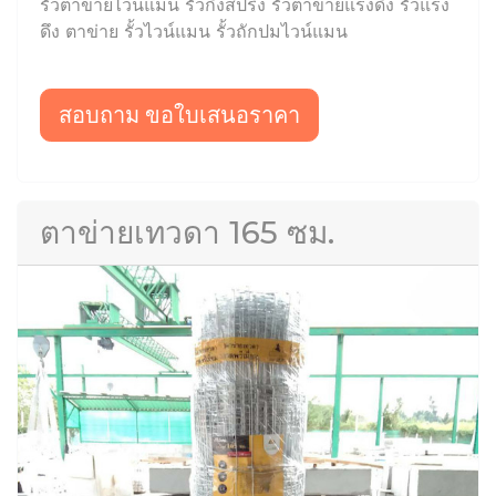
รั้วตาข่ายไวน์แมน รั้วกึ่งสปริง รั้วตาข่ายแรงดึง รั้วแรง
ดึง ตาข่าย รั้วไวน์แมน รั้วถักปมไวน์แมน
สอบถาม ขอใบเสนอราคา
ตาข่ายเทวดา 165 ซม.