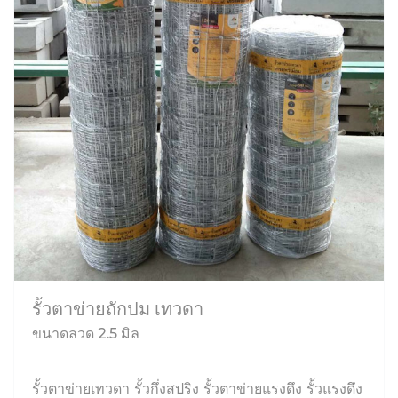
รั้วตาข่ายถักปม เทวดา
ขนาดลวด 2.5 มิล
รั้วตาข่ายเทวดา รั้วกึ่งสปริง รั้วตาข่ายแรงดึง รั้วแรงดึง