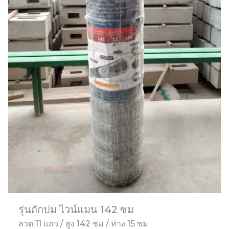
รุ่นถักปม ไวน์แมน 142 ซม
ลวด 11 แถว / สูง 142 ซม / ห่าง 15 ซม