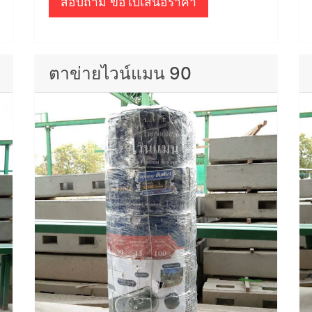
สอบถาม ขอใบเสนอราคา
ตาข่ายไวน์แมน 90