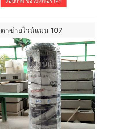
สอบถาม ขอใบเสนอราคา
ตาข่ายไวน์แมน 107