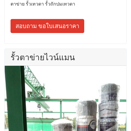
ตาข่าย รั้วเทวดา รั้วถักปมเทวดา
สอบถาม ขอใบเสนอราคา
รั้วตาข่ายไวน์แมน