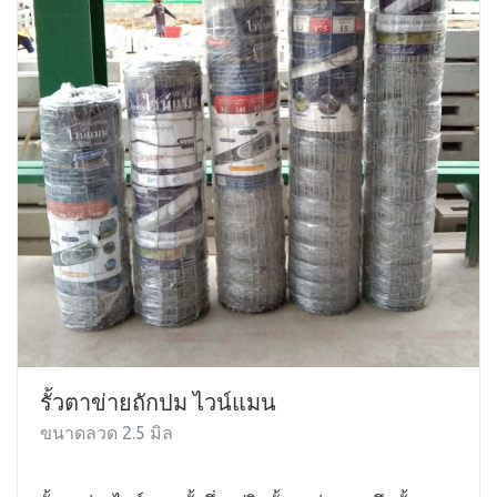
รั้วตาข่ายถักปม ไวน์แมน
ขนาดลวด 2.5 มิล