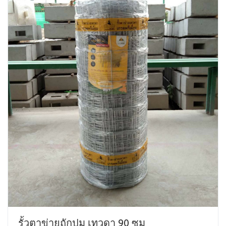
รั้วตาข่ายถักปม เทวดา 90 ซม