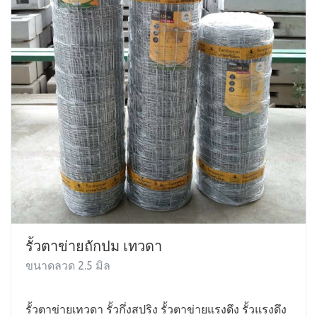
รั้วตาข่ายถักปม เทวดา
ขนาดลวด 2.5 มิล
รั้วตาข่ายเทวดา รั้วกึ่งสปริง รั้วตาข่ายแรงดึง รั้วแรงดึง