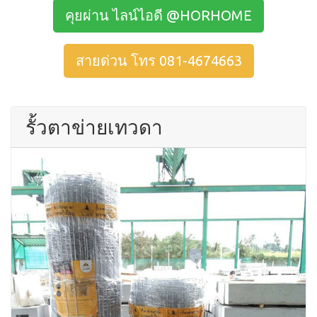
คุยผ่าน ไลน์ไอดี @HORHOME
สายด่วน โทร 081-4674663
รั้วตาข่ายเทวดา