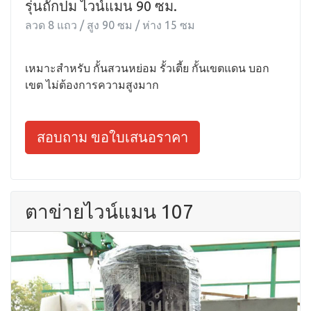
รุ่นถักปม ไวน์แมน 90 ซม.
ลวด 8 แถว / สูง 90 ซม / ห่าง 15 ซม
เหมาะสำหรับ กั้นสวนหย่อม รั้วเตี้ย กั้นเขตแดน บอก
เขต ไม่ต้องการความสูงมาก
สอบถาม ขอใบเสนอราคา
ตาข่ายไวน์แมน 107