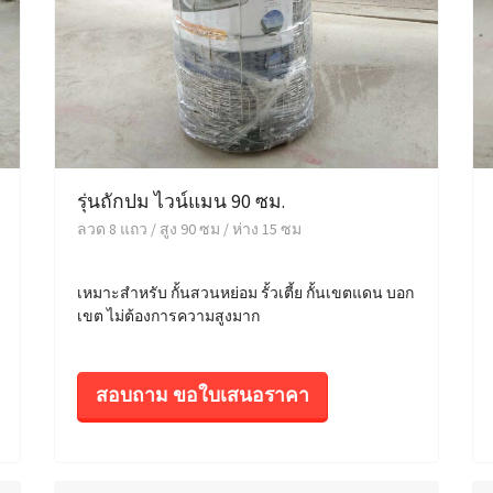
รุ่นถักปม ไวน์แมน 90 ซม.
ลวด 8 แถว / สูง 90 ซม / ห่าง 15 ซม
เหมาะสำหรับ กั้นสวนหย่อม รั้วเตี้ย กั้นเขตแดน บอก
เขต ไม่ต้องการความสูงมาก
สอบถาม ขอใบเสนอราคา