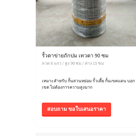
รั้วตาข่ายถักปม เทวดา 90 ซม
ลวด 8 แถว / สูง 90 ซม / ห่าง 15 ซม
เหมาะสำหรับ กั้นสวนหย่อม รั้วเตี้ย กั้นเขตแดน บอก
เขต ไม่ต้องการความสูงมาก
สอบถาม ขอใบเสนอราคา