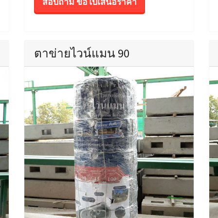
สอบถาม ขอใบเสนอราคา
ตาข่ายไวน์แมน 90