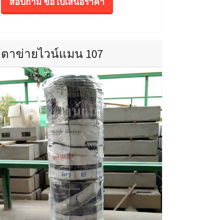
สอบถาม ขอใบเสนอราคา
ตาข่ายไวน์แมน 107