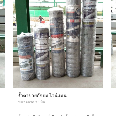
รั้วตาข่ายถักปม ไวน์แมน
ขนาดลวด 2.5 มิล