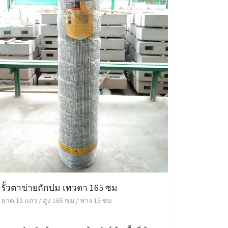
รั้วตาข่ายถักปม เทวดา 165 ซม
ลวด 12 แถว / สูง 165 ซม / ห่าง 15 ซม