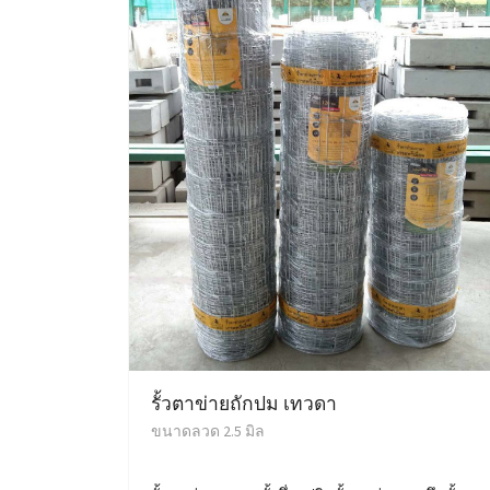
รั้วตาข่ายถักปม เทวดา
ขนาดลวด 2.5 มิล