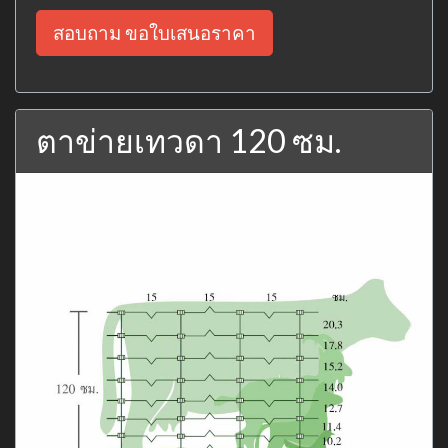
สอบถาม ขอใบเสนอราคา
ตาข่ายเทวดา 120 ซม.