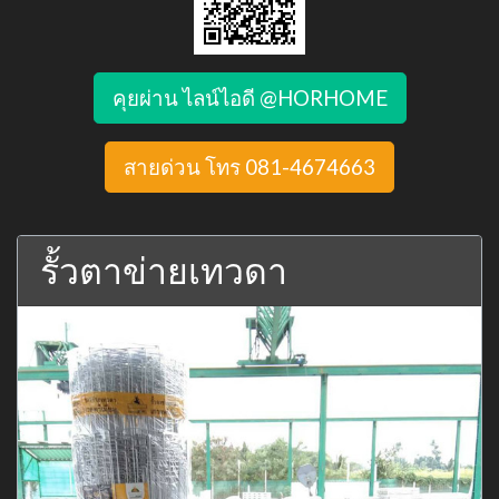
คุยผ่าน ไลน์ไอดี @HORHOME
สายด่วน โทร 081-4674663
รั้วตาข่ายเทวดา