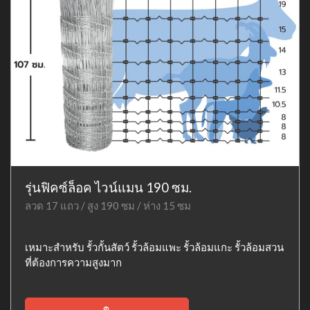
รุ่นฟิคซ์ล็อค ไวน์แมน 190 ซม.
ลวด 17 แถว / สูง 190 ซม / ห่าง 15 ซม
เหมาะสำหรับ รั้วกั้นสัตว์ รั้วล้อมแพะ รั้วล้อมแกะ รั้วล้อมสวน
ที่ต้องการความสูงมาก