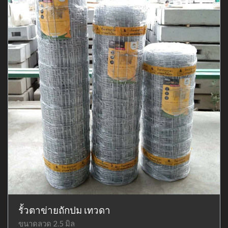
รั้วตาข่ายถักปม เทวดา
ขนาดลวด 2.5 มิล