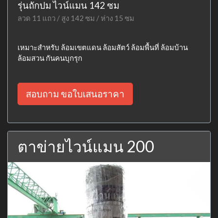
รุ่นถักปม ไวน์แมน 142 ซม
ลวด 11 แถว / สูง 142 ซม / ห่าง 15 ซม
เหมาะสำหรับ ล้อมเขตแดน ล้อมสัตว์ ล้อมพื้นที่ ล้อมบ้าน
ล้อมสวน กันคนบุกรุก
สอบถาม ขอใบเสนอราคา
ตาข่ายไวน์แมน 200