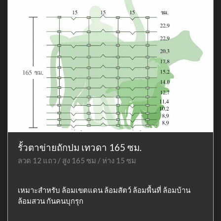
รั้วตาข่ายถักปม เทวดา 165 ซม.
ลวด 12 แถว / สูง 165 ซม / ห่าง 15 ซม
เหมาะสำหรับ ล้อมเขตแดน ล้อมสัตว์ ล้อมพื้นที่ ล้อมบ้าน
ล้อมสวน กันคนบุกรุก