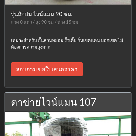
รุ่นถักปม ไวน์แมน 90 ซม.
ลวด 8 แถว / สูง 90 ซม / ห่าง 15 ซม
เหมาะสำหรับ กั้นสวนหย่อม รั้วเตี้ย กั้นเขตแดน บอกเขต ไม่
ต้องการความสูงมาก
สอบถาม ขอใบเสนอราคา
ตาข่ายไวน์แมน 107