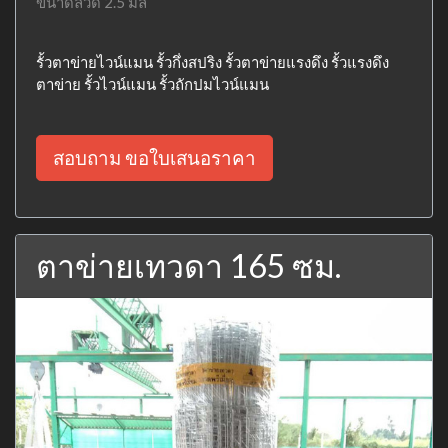
ขนาดลวด 2.5 มิล
รั้วตาข่ายไวน์แมน รั้วกึ่งสปริง รั้วตาข่ายแรงดึง รั้วแรงดึง
ตาข่าย รั้วไวน์แมน รั้วถักปมไวน์แมน
สอบถาม ขอใบเสนอราคา
ตาข่ายเทวดา 165 ซม.