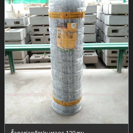
รั้วตาข่ายถักปม เทวดา 120 ซม.