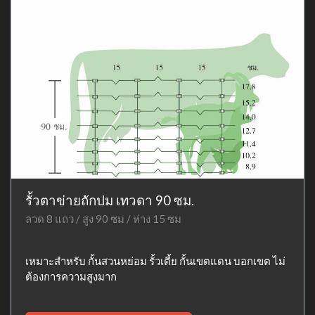
รั้วตาข่ายถักปม เทวดา 90 ซม.
ลวด 8 แถว / สูง 90 ซม / ห่าง 15 ซม
เหมาะสำหรับ กั้นสวนหย่อม รั้วเตี้ย กั้นเขตแดน บอกเขต ไม่
ต้องการความสูงมาก