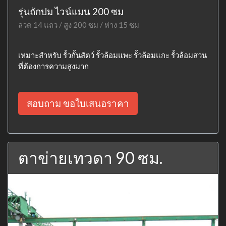
รุ่นถักปม ไวน์แมน 200 ซม
ลวด 14 แถว / สูง 200 ซม / ห่าง 15 ซม
เหมาะสำหรับ รั้วกั้นสัตว์ รั้วล้อมแพะ รั้วล้อมแกะ รั้วล้อมสวน
ที่ต้องการความสูงมาก
สอบถาม ขอใบเสนอราคา
ตาข่ายเทวดา 90 ซม.