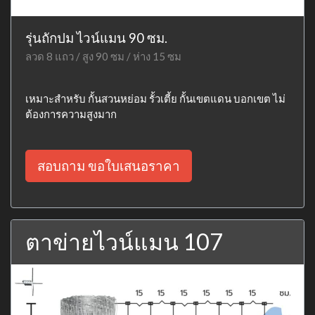
รุ่นถักปม ไวน์แมน 90 ซม.
ลวด 8 แถว / สูง 90 ซม / ห่าง 15 ซม
เหมาะสำหรับ กั้นสวนหย่อม รั้วเตี้ย กั้นเขตแดน บอกเขต ไม่
ต้องการความสูงมาก
สอบถาม ขอใบเสนอราคา
ตาข่ายไวน์แมน 107