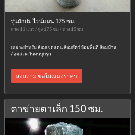
รุ่นถักปม ไวน์แมน 175 ซม.
ลวด 13 แถว / สูง 175 ซม / ห่าง 15 ซม
เหมาะสำหรับ ล้อมเขตแดน ล้อมสัตว์ ล้อมพื้นที่ ล้อมบ้าน
ล้อมสวน กันคนบุกรุก
สอบถาม ขอใบเสนอราคา
ตาข่ายตาเล็ก 150 ซม.