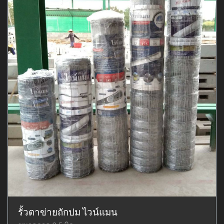
รั้วตาข่ายถักปม ไวน์แมน