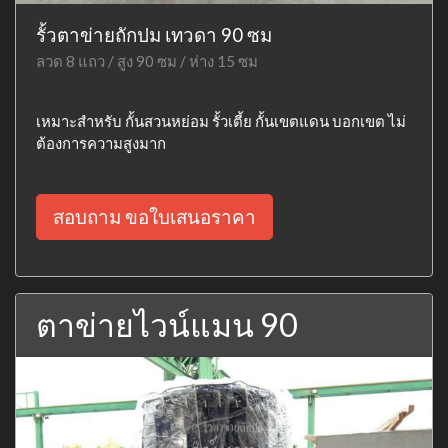
รั้วตาข่ายถักปม เทวดา 90 ซม
ลวด 8 แถว / สูง 90 ซม / ห่าง 15 ซม
เหมาะสำหรับ กั้นสวนหย่อม รั้วเตี้ย กั้นเขตแดน บอกเขต ไม่
ต้องการความสูงมาก
สอบถาม ขอใบเสนอราคา
ตาข่ายไวน์แมน 90