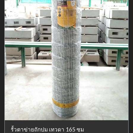
รั้วตาข่ายถักปม เทวดา 165 ซม