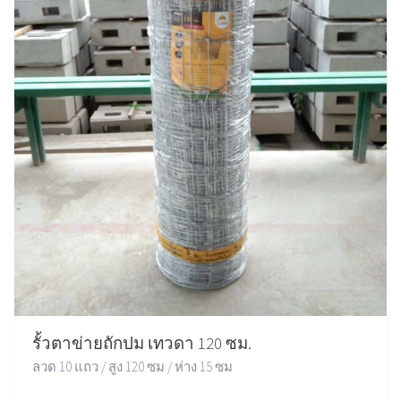
รั้วตาข่ายถักปม เทวดา 120 ซม.
ลวด 10 แถว / สูง 120 ซม / ห่าง 15 ซม