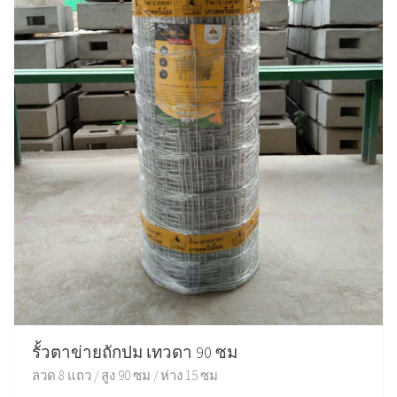
รั้วตาข่ายถักปม เทวดา 90 ซม
ลวด 8 แถว / สูง 90 ซม / ห่าง 15 ซม