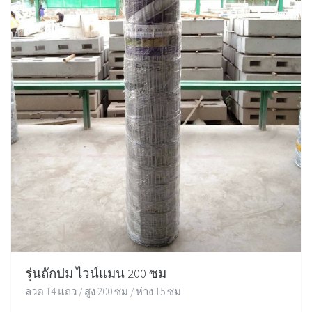
รุ่นถักปม ไวน์แมน 200 ซม
ลวด 14 แถว / สูง 200 ซม / ห่าง 15 ซม