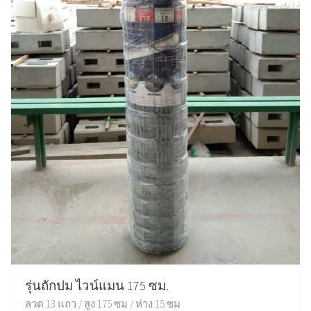
รุ่นถักปม ไวน์แมน 175 ซม.
ลวด 13 แถว / สูง 175 ซม / ห่าง 15 ซม