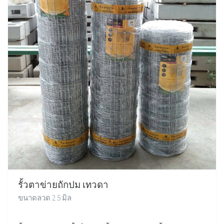
รั้วตาข่ายถักปม เทวดา
ขนาดลวด 2.5 มิล