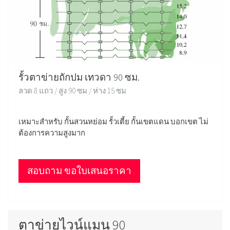
รั้วตาข่ายถักปม เทวดา 90 ซม.
ลวด 8 แถว / สูง 90 ซม / ห่าง 15 ซม
เหมาะสำหรับ กั้นสวนหย่อม รั้วเตี้ย กั้นเขตแดน บอกเขต ไม่
ต้องการความสูงมาก
สอบถาม ขอใบเสนอราคา
ตาข่ายไวน์แมน 90