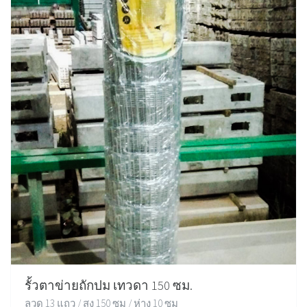
รั้วตาข่ายถักปม เทวดา 150 ซม.
ลวด 13 แถว / สูง 150 ซม / ห่าง 10 ซม