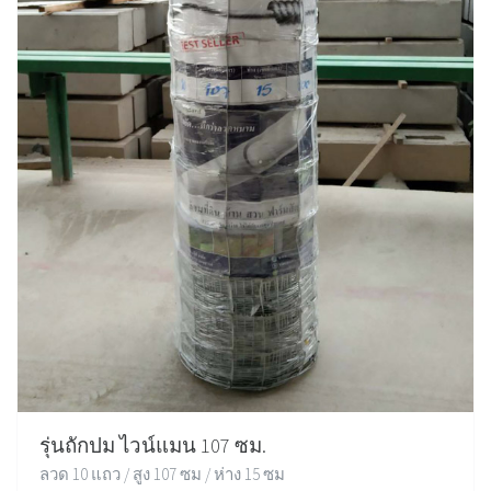
รุ่นถักปม ไวน์แมน 107 ซม.
ลวด 10 แถว / สูง 107 ซม / ห่าง 15 ซม