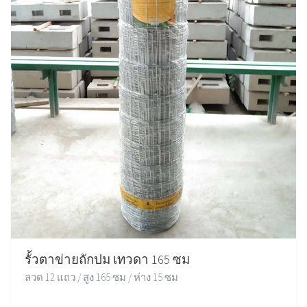
รั้วตาข่ายถักปม เทวดา 165 ซม
ลวด 12 แถว / สูง 165 ซม / ห่าง 15 ซม