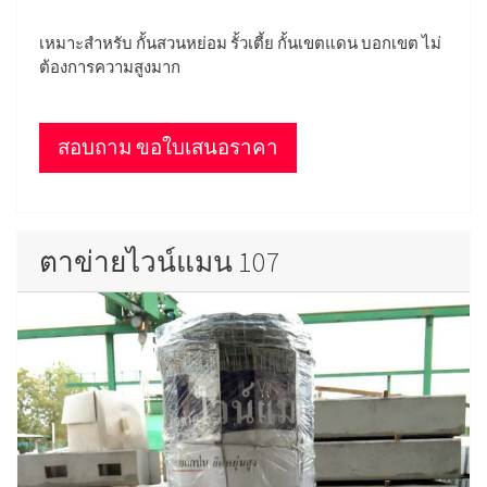
เหมาะสำหรับ กั้นสวนหย่อม รั้วเตี้ย กั้นเขตแดน บอกเขต ไม่
ต้องการความสูงมาก
สอบถาม ขอใบเสนอราคา
ตาข่ายไวน์แมน 107