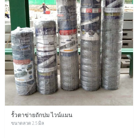
รั้วตาข่ายถักปม ไวน์แมน
ขนาดลวด 2.5 มิล