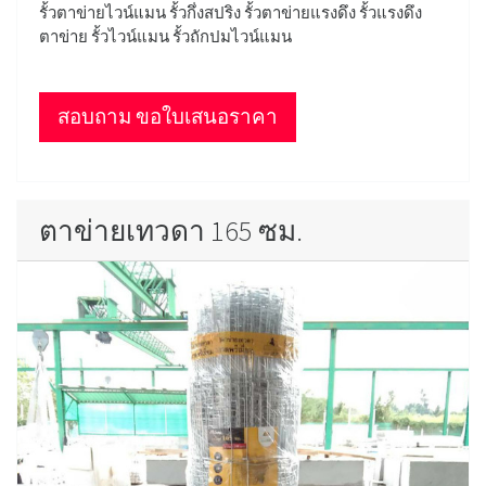
รั้วตาข่ายไวน์แมน รั้วกึ่งสปริง รั้วตาข่ายแรงดึง รั้วแรงดึง
ตาข่าย รั้วไวน์แมน รั้วถักปมไวน์แมน
สอบถาม ขอใบเสนอราคา
ตาข่ายเทวดา 165 ซม.