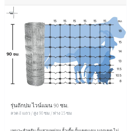
รุ่นถักปม ไวน์แมน 90 ซม.
ลวด 8 แถว / สูง 90 ซม / ห่าง 15 ซม
เหมาะสำหรับ กั้นสวนหย่อม รั้วเตี้ย กั้นเขตแดน บอกเขต ไม่