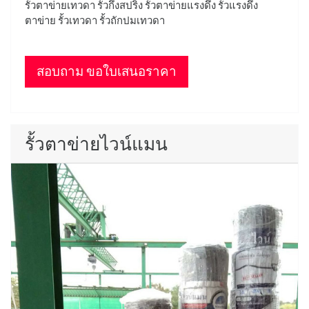
รั้วตาข่ายเทวดา รั้วกึ่งสปริง รั้วตาข่ายแรงดึง รั้วแรงดึง
ตาข่าย รั้วเทวดา รั้วถักปมเทวดา
สอบถาม ขอใบเสนอราคา
รั้วตาข่ายไวน์แมน