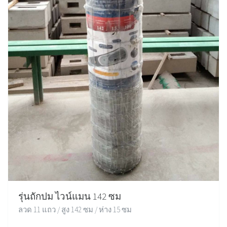
รุ่นถักปม ไวน์แมน 142 ซม
ลวด 11 แถว / สูง 142 ซม / ห่าง 15 ซม