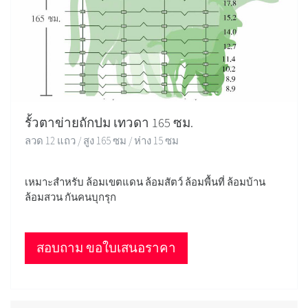
รั้วตาข่ายถักปม เทวดา 165 ซม.
ลวด 12 แถว / สูง 165 ซม / ห่าง 15 ซม
เหมาะสำหรับ ล้อมเขตแดน ล้อมสัตว์ ล้อมพื้นที่ ล้อมบ้าน
ล้อมสวน กันคนบุกรุก
สอบถาม ขอใบเสนอราคา