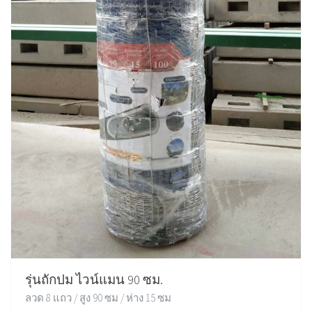
รุ่นถักปม ไวน์แมน 90 ซม.
ลวด 8 แถว / สูง 90 ซม / ห่าง 15 ซม