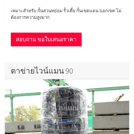
เหมาะสำหรับ กั้นสวนหย่อม รั้วเตี้ย กั้นเขตแดน บอกเขต ไม่
ต้องการความสูงมาก
สอบถาม ขอใบเสนอราคา
ตาข่ายไวน์แมน 90