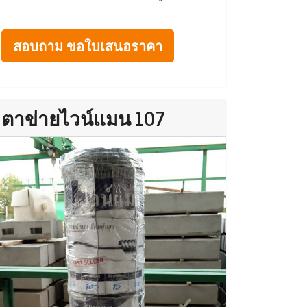
สอบถาม ขอใบเสนอราคา
ตาข่ายไวน์แมน 107