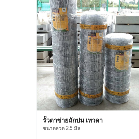
รั้วตาข่ายถักปม เทวดา
ขนาดลวด 2.5 มิล