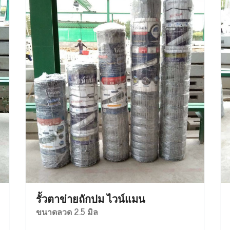
รั้วตาข่ายถักปม ไวน์แมน
ขนาดลวด 2.5 มิล