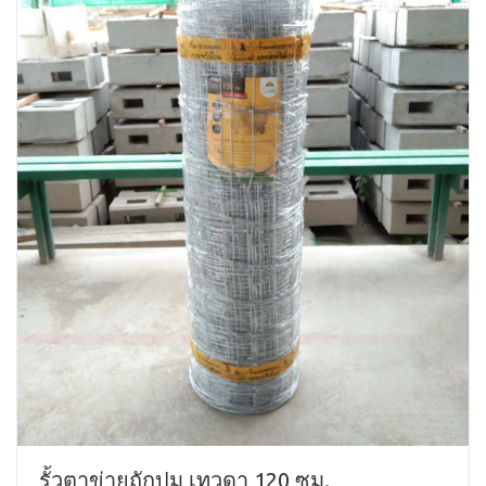
รั้วตาข่ายถักปม เทวดา 120 ซม.