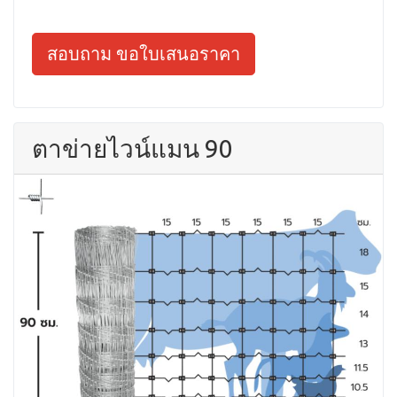
สอบถาม ขอใบเสนอราคา
ตาข่ายไวน์แมน 90