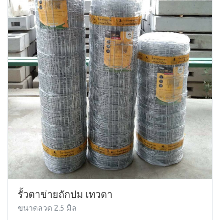
รั้วตาข่ายถักปม เทวดา
ขนาดลวด 2.5 มิล