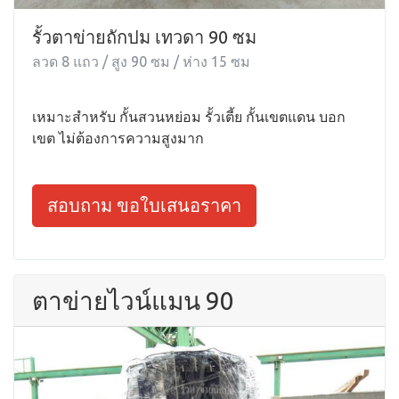
รั้วตาข่ายถักปม เทวดา 90 ซม
ลวด 8 แถว / สูง 90 ซม / ห่าง 15 ซม
เหมาะสำหรับ กั้นสวนหย่อม รั้วเตี้ย กั้นเขตแดน บอก
เขต ไม่ต้องการความสูงมาก
สอบถาม ขอใบเสนอราคา
ตาข่ายไวน์แมน 90