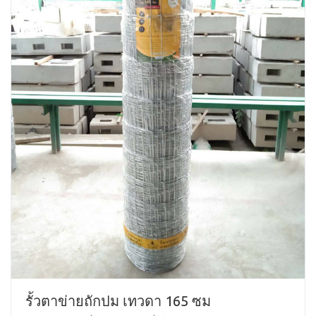
รั้วตาข่ายถักปม เทวดา 165 ซม