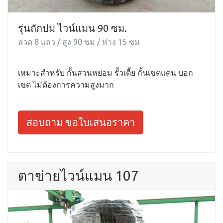
รุ่นถักปม ไวน์แมน 90 ซม.
ลวด 8 แถว / สูง 90 ซม / ห่าง 15 ซม
เหมาะสำหรับ กั้นสวนหย่อม รั้วเตี้ย กั้นเขตแดน บอก
เขต ไม่ต้องการความสูงมาก
สอบถาม ขอใบเสนอราคา
ตาข่ายไวน์แมน 107