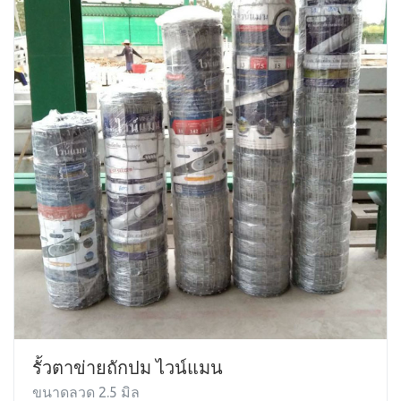
รั้วตาข่ายถักปม ไวน์แมน
ขนาดลวด 2.5 มิล