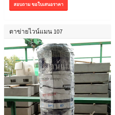
สอบถาม ขอใบเสนอราคา
ตาข่ายไวน์แมน 107