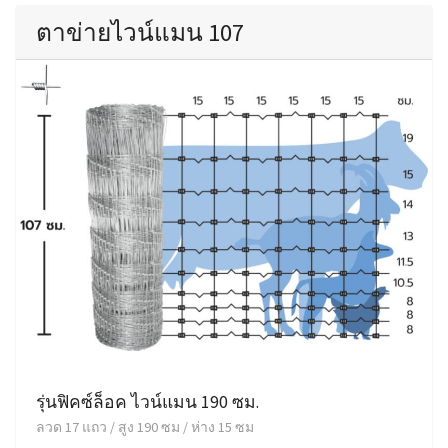
ตาข่ายไวน์แมน 107
รุ่นฟิคซ์ล็อค ไวน์แมน 190 ซม.
ลวด 17 แถว / สูง 190 ซม / ห่าง 15 ซม