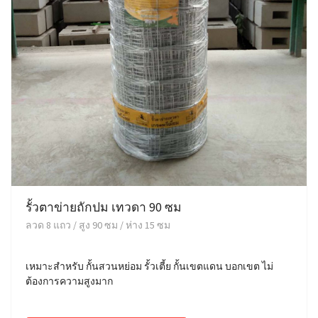
รั้วตาข่ายถักปม เทวดา 90 ซม
ลวด 8 แถว / สูง 90 ซม / ห่าง 15 ซม
เหมาะสำหรับ กั้นสวนหย่อม รั้วเตี้ย กั้นเขตแดน บอกเขต ไม่
ต้องการความสูงมาก