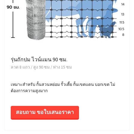
รุ่นถักปม ไวน์แมน 90 ซม.
ลวด 8 แถว / สูง 90 ซม / ห่าง 15 ซม
เหมาะสำหรับ กั้นสวนหย่อม รั้วเตี้ย กั้นเขตแดน บอกเขต ไม่
ต้องการความสูงมาก
สอบถาม ขอใบเสนอราคา