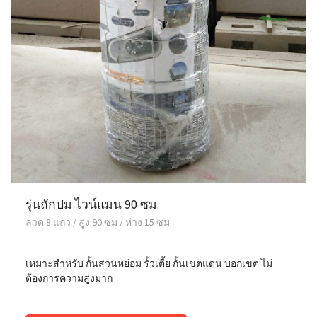
รุ่นถักปม ไวน์แมน 90 ซม.
ลวด 8 แถว / สูง 90 ซม / ห่าง 15 ซม
เหมาะสำหรับ กั้นสวนหย่อม รั้วเตี้ย กั้นเขตแดน บอกเขต ไม่
ต้องการความสูงมาก