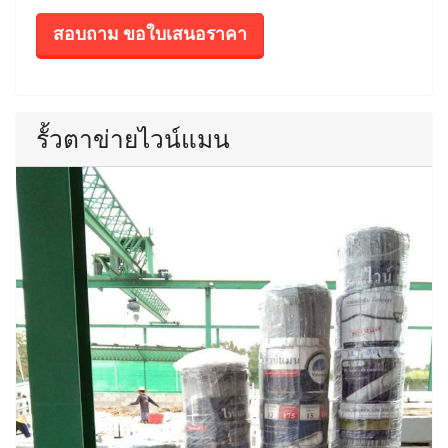
สอบถาม ขอใบเสนอราคา
รั้วตาข่ายไวน์แมน