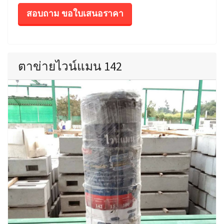
สอบถาม ขอใบเสนอราคา
ตาข่ายไวน์แมน 142