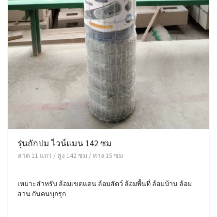
รุ่นถักปม ไวน์แมน 142 ซม
ลวด 11 แถว / สูง 142 ซม / ห่าง 15 ซม
เหมาะสำหรับ ล้อมเขตแดน ล้อมสัตว์ ล้อมพื้นที่ ล้อมบ้าน ล้อม
สวน กันคนบุกรุก