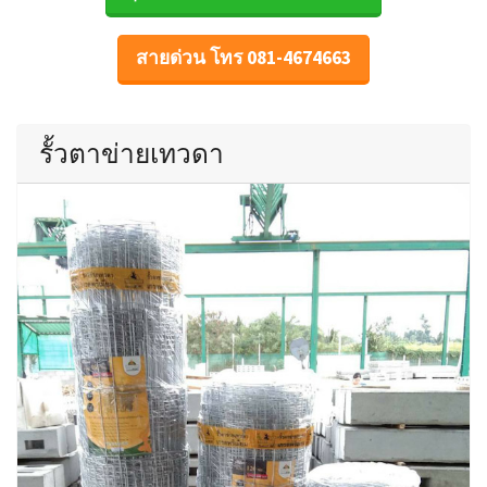
สายด่วน โทร 081-4674663
รั้วตาข่ายเทวดา