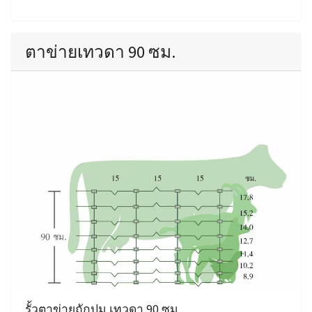
ตาข่ายเทวดา 90 ซม.
รั้วตาข่ายถักปม เทวดา 90 ซม.