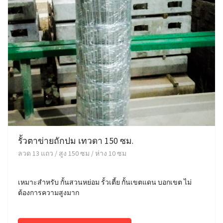
รั้วตาข่ายถักปม เทวดา 150 ซม.
ลวด 13 แถว / สูง 150 ซม / ห่าง 10 ซม
เหมาะสำหรับ กั้นสวนหย่อม รั้วเตี้ย กั้นเขตแดน บอกเขต ไม่
ต้องการความสูงมาก