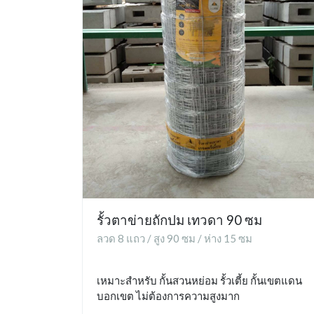
รั้วตาข่ายถักปม เทวดา 90 ซม
ลวด 8 แถว / สูง 90 ซม / ห่าง 15 ซม
เหมาะสำหรับ กั้นสวนหย่อม รั้วเตี้ย กั้นเขตแดน
บอกเขต ไม่ต้องการความสูงมาก