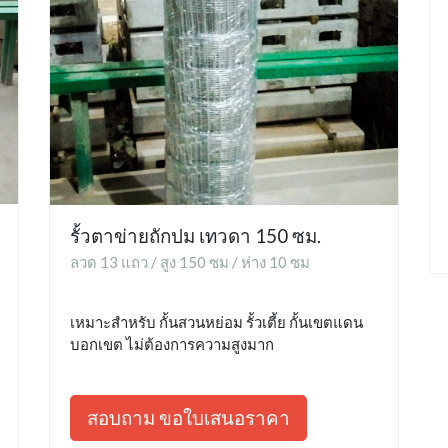
รั้วตาข่ายถักปม เทวดา 150 ซม.
ลวด 13 แถว / สูง 150 ซม / ห่าง 10 ซม
เหมาะสำหรับ กั้นสวนหย่อม รั้วเตี้ย กั้นเขตแดน
บอกเขต ไม่ต้องการความสูงมาก
สอบถาม ขอใบเสนอราคา