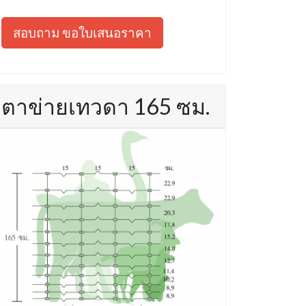
สอบถาม ขอใบเสนอราคา
ตาข่ายเทวดา 165 ซม.