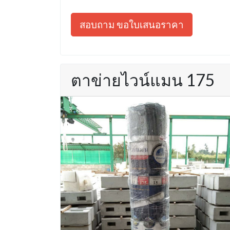
สอบถาม ขอใบเสนอราคา
ตาข่ายไวน์แมน 175