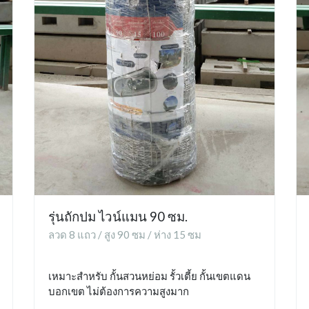
รุ่นถักปม ไวน์แมน 90 ซม.
ลวด 8 แถว / สูง 90 ซม / ห่าง 15 ซม
เหมาะสำหรับ กั้นสวนหย่อม รั้วเตี้ย กั้นเขตแดน
บอกเขต ไม่ต้องการความสูงมาก