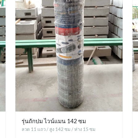
รุ่นถักปม ไวน์แมน 142 ซม
ลวด 11 แถว / สูง 142 ซม / ห่าง 15 ซม