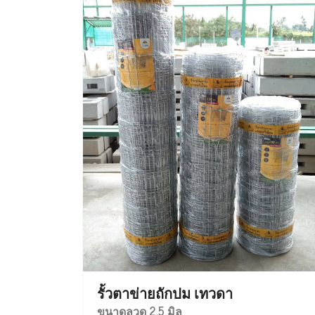
รั้วตาข่ายถักปม เทวดา
ขนาดลวด 2.5 มิล