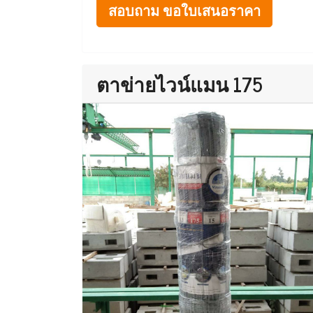
สอบถาม ขอใบเสนอราคา
ตาข่ายไวน์แมน 175