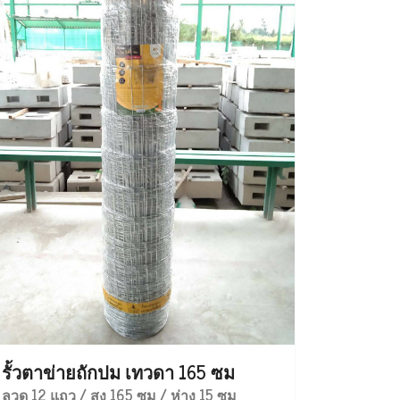
รั้วตาข่ายถักปม เทวดา 165 ซม
ลวด 12 แถว / สูง 165 ซม / ห่าง 15 ซม