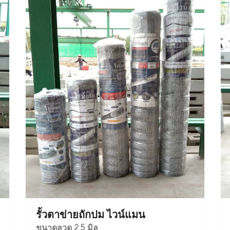
รั้วตาข่ายถักปม ไวน์แมน
ขนาดลวด 2.5 มิล