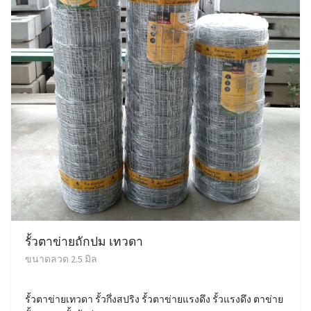
รั้วตาข่ายถักปม เทวดา
ขนาดลวด 2.5 มิล
รั้วตาข่ายเทวดา รั้วกึ่งสปริง รั้วตาข่ายแรงดึง รั้วแรงดึง ตาข่าย