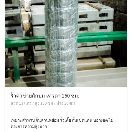
รั้วตาข่ายถักปม เทวดา 150 ซม.
ลวด 13 แถว / สูง 150 ซม / ห่าง 10 ซม
เหมาะสำหรับ กั้นสวนหย่อม รั้วเตี้ย กั้นเขตแดน บอกเขต ไม่
ต้องการความสูงมาก