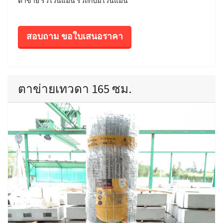
ตาข่าย รั้วไวน์แมน รั้วถักปมไวน์แมน
สอบถาม ขอใบเสนอราคา
ตาข่ายเทวดา 165 ซม.