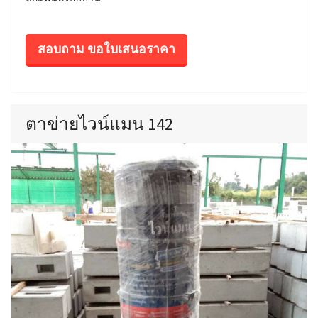
สอบถาม ขอใบเสนอราคา
ตาข่ายไวน์แมน 142