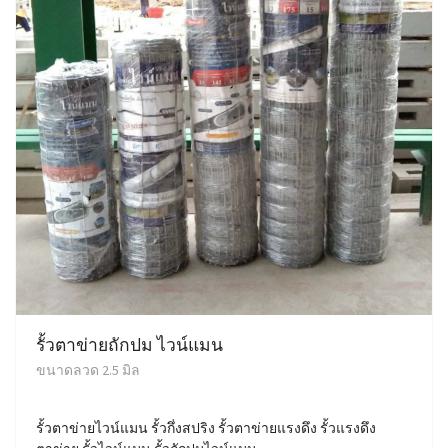
รั้วตาข่ายถักปม ไวน์แมน
ขนาดลวด 2.5 มิล
รั้วตาข่ายไวน์แมน รั้วกึ่งสปริง รั้วตาข่ายแรงดึง รั้วแรงดึง