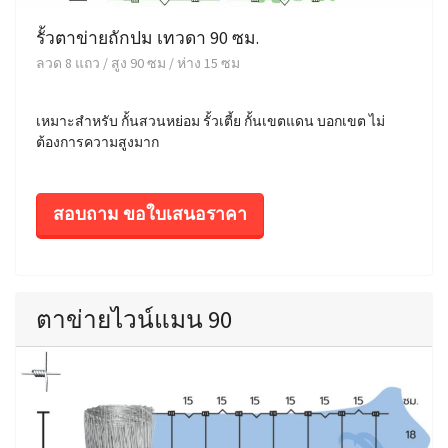
รั้วตาข่ายถักปม เทวดา 90 ซม.
ลวด 8 แถว / สูง 90 ซม / ห่าง 15 ซม
เหมาะสำหรับ กั้นสวนหย่อม รั้วเตี้ย กั้นเขตแดน บอกเขต ไม่
ต้องการความสูงมาก
สอบถาม ขอใบเสนอราคา
ตาข่ายไวน์แมน 90