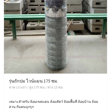
รุ่นถักปม ไวน์แมน 175 ซม.
ลวด 13 แถว / สูง 175 ซม / ห่าง 15 ซม
เหมาะสำหรับ ล้อมเขตแดน ล้อมสัตว์ ล้อมพื้นที่ ล้อมบ้าน ล้อม
สวน กันคนบุกรุก