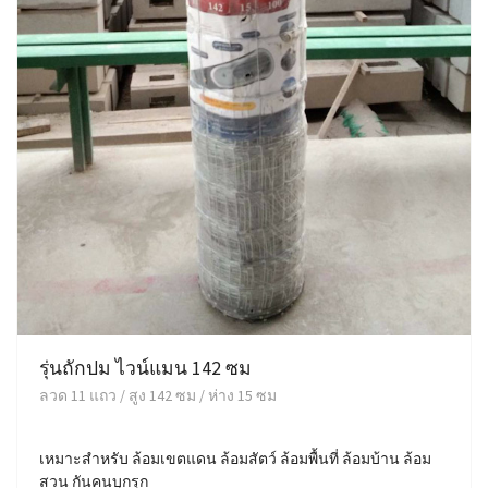
รุ่นถักปม ไวน์แมน 142 ซม
ลวด 11 แถว / สูง 142 ซม / ห่าง 15 ซม
เหมาะสำหรับ ล้อมเขตแดน ล้อมสัตว์ ล้อมพื้นที่ ล้อมบ้าน ล้อม
สวน กันคนบุกรุก