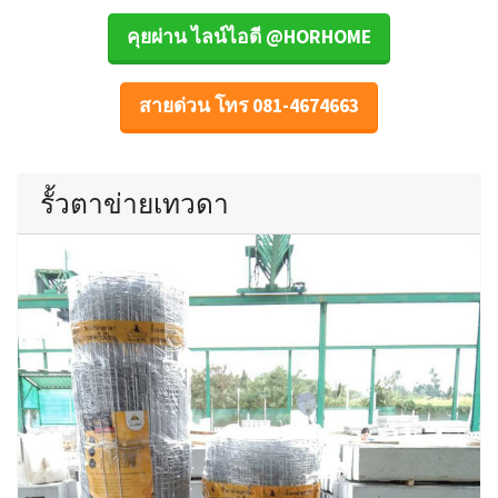
คุยผ่าน ไลน์ไอดี @HORHOME
สายด่วน โทร 081-4674663
รั้วตาข่ายเทวดา