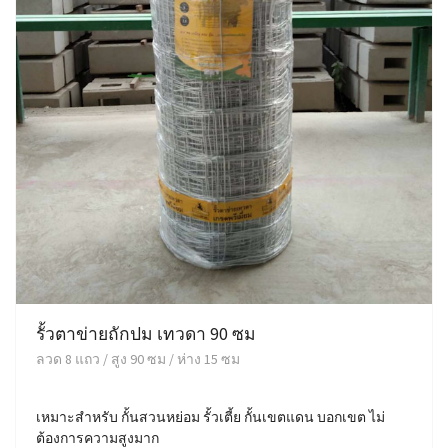
รั้วตาข่ายถักปม เทวดา 90 ซม
ลวด 8 แถว / สูง 90 ซม / ห่าง 15 ซม
เหมาะสำหรับ กั้นสวนหย่อม รั้วเตี้ย กั้นเขตแดน บอกเขต ไม่
ต้องการความสูงมาก