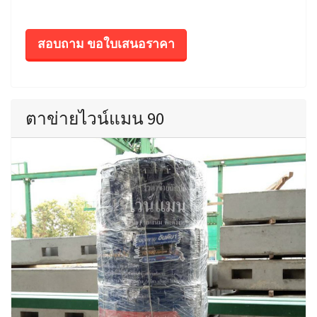
สอบถาม ขอใบเสนอราคา
ตาข่ายไวน์แมน 90