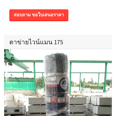
สอบถาม ขอใบเสนอราคา
ตาข่ายไวน์แมน 175