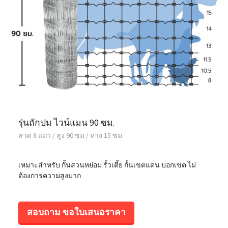
รุ่นถักปม ไวน์แมน 90 ซม.
ลวด 8 แถว / สูง 90 ซม / ห่าง 15 ซม
เหมาะสำหรับ กั้นสวนหย่อม รั้วเตี้ย กั้นเขตแดน บอกเขต ไม่
ต้องการความสูงมาก
สอบถาม ขอใบเสนอราคา