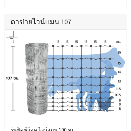
ตาข่ายไวน์แมน 107
รุ่นฟิคซ์ล็อค ไวน์แมน 190 ซม.