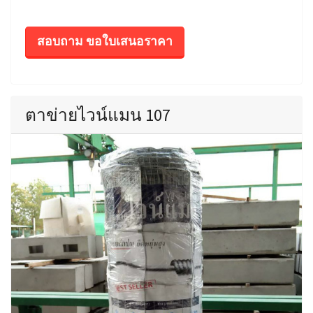
สอบถาม ขอใบเสนอราคา
ตาข่ายไวน์แมน 107