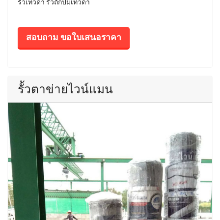
รั้วเทวดา รั้วถักปมเทวดา
สอบถาม ขอใบเสนอราคา
รั้วตาข่ายไวน์แมน