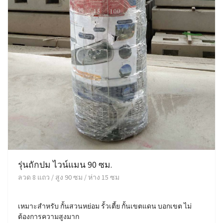
รุ่นถักปม ไวน์แมน 90 ซม.
ลวด 8 แถว / สูง 90 ซม / ห่าง 15 ซม
เหมาะสำหรับ กั้นสวนหย่อม รั้วเตี้ย กั้นเขตแดน บอกเขต ไม่
ต้องการความสูงมาก