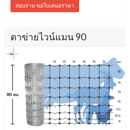
สอบถาม ขอใบเสนอราคา
ตาข่ายไวน์แมน 90