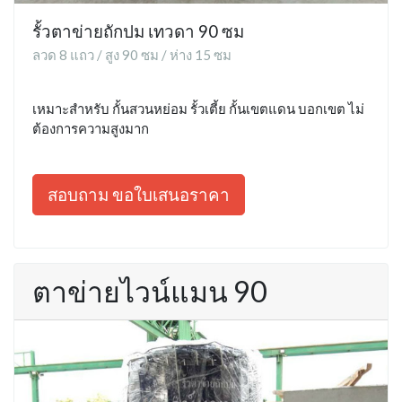
รั้วตาข่ายถักปม เทวดา 90 ซม
ลวด 8 แถว / สูง 90 ซม / ห่าง 15 ซม
เหมาะสำหรับ กั้นสวนหย่อม รั้วเตี้ย กั้นเขตแดน บอกเขต ไม่
ต้องการความสูงมาก
สอบถาม ขอใบเสนอราคา
ตาข่ายไวน์แมน 90