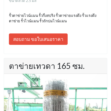
ขนาดลวด 2.5 มิล
รั้วตาข่ายไวน์แมน รั้วกึ่งสปริง รั้วตาข่ายแรงดึง รั้วแรงดึง
ตาข่าย รั้วไวน์แมน รั้วถักปมไวน์แมน
สอบถาม ขอใบเสนอราคา
ตาข่ายเทวดา 165 ซม.