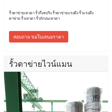
รั้วตาข่ายเทวดา รั้วกึ่งสปริง รั้วตาข่ายแรงดึง รั้วแรงดึง
ตาข่าย รั้วเทวดา รั้วถักปมเทวดา
สอบถาม ขอใบเสนอราคา
รั้วตาข่ายไวน์แมน