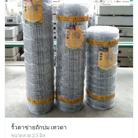
รั้วตาข่ายถักปม เทวดา
ขนาดลวด 2.5 มิล