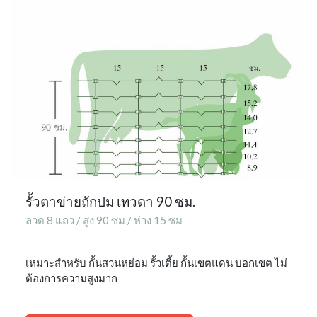
รั้วตาข่ายถักปม เทวดา 90 ซม.
ลวด 8 แถว / สูง 90 ซม / ห่าง 15 ซม
เหมาะสำหรับ กั้นสวนหย่อม รั้วเตี้ย กั้นเขตแดน บอกเขต ไม่
ต้องการความสูงมาก