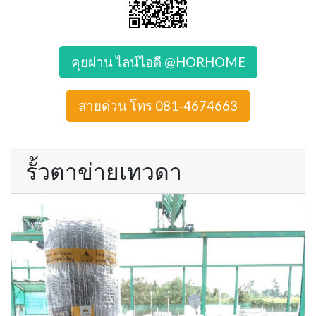
คุยผ่าน ไลน์ไอดี @HORHOME
สายด่วน โทร 081-4674663
รั้วตาข่ายเทวดา