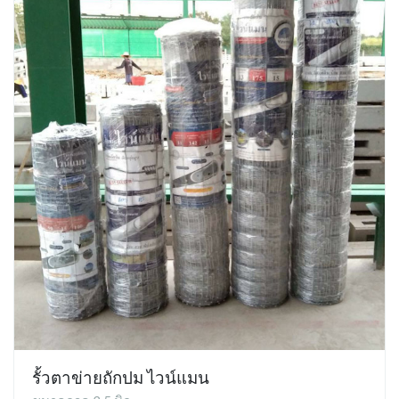
รั้วตาข่ายถักปม ไวน์แมน