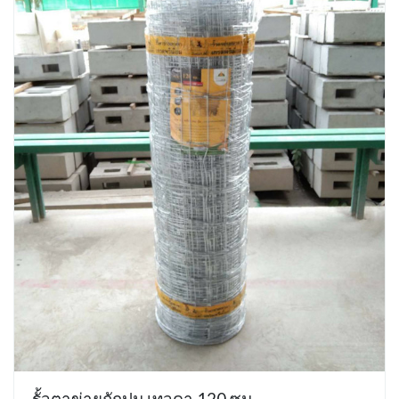
รั้วตาข่ายถักปม เทวดา 120 ซม.