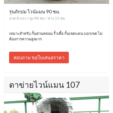
รุ่นถักปม ไวน์แมน 90 ซม.
ลวด 8 แถว / สูง 90 ซม / ห่าง 15 ซม
เหมาะสำหรับ กั้นสวนหย่อม รั้วเตี้ย กั้นเขตแดน บอกเขต ไม่
ต้องการความสูงมาก
สอบถาม ขอใบเสนอราคา
ตาข่ายไวน์แมน 107