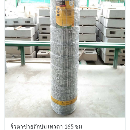
รั้วตาข่ายถักปม เทวดา 165 ซม