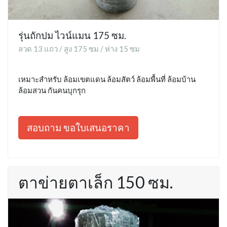
รุ่นถักปม ไวน์แมน 175 ซม.
ลวด 13 แถว / สูง 175 ซม / ห่าง 15 ซม
เหมาะสำหรับ ล้อมเขตแดน ล้อมสัตว์ ล้อมพื้นที่ ล้อมบ้าน
ล้อมสวน กันคนบุกรุก
สอบถาม ขอใบเสนอราคา
ตาข่ายตาเล็ก 150 ซม.