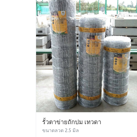
รั้วตาข่ายถักปม เทวดา
ขนาดลวด 2.5 มิล