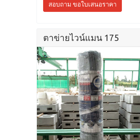
สอบถาม ขอใบเสนอราคา
ตาข่ายไวน์แมน 175