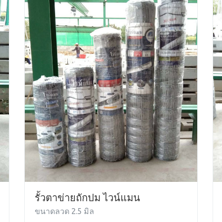
รั้วตาข่ายถักปม ไวน์แมน
ขนาดลวด 2.5 มิล