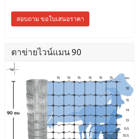
สอบถาม ขอใบเสนอราคา
ตาข่ายไวน์แมน 90