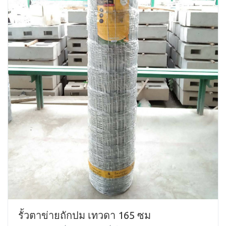
รั้วตาข่ายถักปม เทวดา 165 ซม