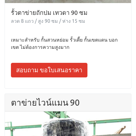
รั้วตาข่ายถักปม เทวดา 90 ซม
ลวด 8 แถว / สูง 90 ซม / ห่าง 15 ซม
เหมาะสำหรับ กั้นสวนหย่อม รั้วเตี้ย กั้นเขตแดน บอก
เขต ไม่ต้องการความสูงมาก
สอบถาม ขอใบเสนอราคา
ตาข่ายไวน์แมน 90