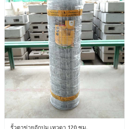
รั้วตาข่ายถักปม เทวดา 120 ซม.