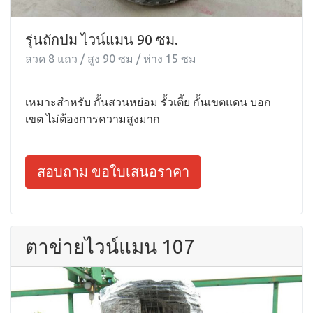
รุ่นถักปม ไวน์แมน 90 ซม.
ลวด 8 แถว / สูง 90 ซม / ห่าง 15 ซม
เหมาะสำหรับ กั้นสวนหย่อม รั้วเตี้ย กั้นเขตแดน บอก
เขต ไม่ต้องการความสูงมาก
สอบถาม ขอใบเสนอราคา
ตาข่ายไวน์แมน 107