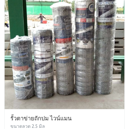
รั้วตาข่ายถักปม ไวน์แมน
ขนาดลวด 2.5 มิล