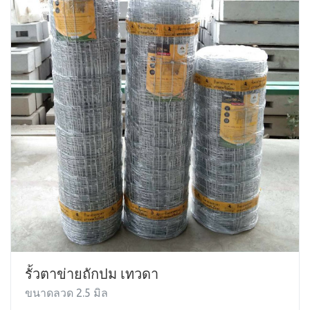
รั้วตาข่ายถักปม เทวดา
ขนาดลวด 2.5 มิล