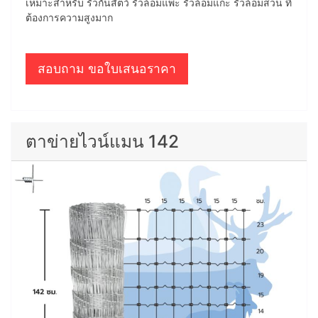
เหมาะสำหรับ รั้วกั้นสัตว์ รั้วล้อมแพะ รั้วล้อมแกะ รั้วล้อมสวน ที่
ต้องการความสูงมาก
สอบถาม ขอใบเสนอราคา
ตาข่ายไวน์แมน 142