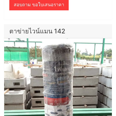
สอบถาม ขอใบเสนอราคา
ตาข่ายไวน์แมน 142