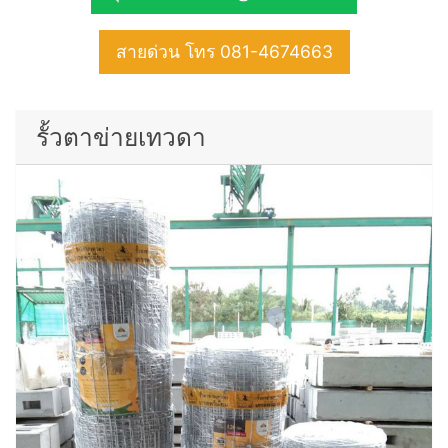
สายด่วน โทร 081-4674663
รั้วตาข่ายเทวดา