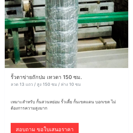
รั้วตาข่ายถักปม เทวดา 150 ซม.
ลวด 13 แถว / สูง 150 ซม / ห่าง 10 ซม
เหมาะสำหรับ กั้นสวนหย่อม รั้วเตี้ย กั้นเขตแดน บอกเขต ไม่
ต้องการความสูงมาก
สอบถาม ขอใบเสนอราคา