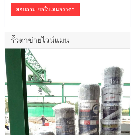
สอบถาม ขอใบเสนอราคา
รั้วตาข่ายไวน์แมน