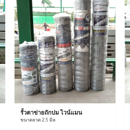
รั้วตาข่ายถักปม ไวน์แมน
ขนาดลวด 2.5 มิล