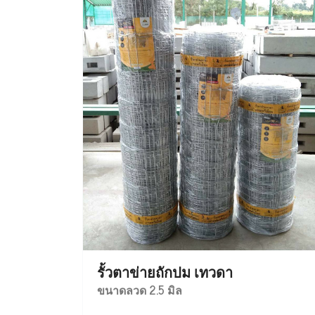
รั้วตาข่ายถักปม เทวดา
ขนาดลวด 2.5 มิล