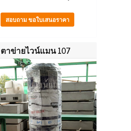
สอบถาม ขอใบเสนอราคา
ตาข่ายไวน์แมน 107