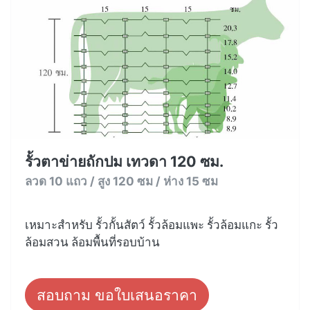
รั้วตาข่ายถักปม เทวดา 120 ซม.
ลวด 10 แถว / สูง 120 ซม / ห่าง 15 ซม
เหมาะสำหรับ รั้วกั้นสัตว์ รั้วล้อมแพะ รั้วล้อมแกะ รั้ว
ล้อมสวน ล้อมพื้นที่รอบบ้าน
สอบถาม ขอใบเสนอราคา