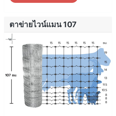
ตาข่ายไวน์แมน 107