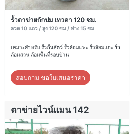
รั้วตาข่ายถักปม เทวดา 120 ซม.
ลวด 10 แถว / สูง 120 ซม / ห่าง 15 ซม
เหมาะสำหรับ รั้วกั้นสัตว์ รั้วล้อมแพะ รั้วล้อมแกะ รั้ว
ล้อมสวน ล้อมพื้นที่รอบบ้าน
สอบถาม ขอใบเสนอราคา
ตาข่ายไวน์แมน 142