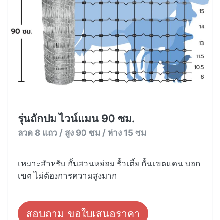
รุ่นถักปม ไวน์แมน 90 ซม.
ลวด 8 แถว / สูง 90 ซม / ห่าง 15 ซม
เหมาะสำหรับ กั้นสวนหย่อม รั้วเตี้ย กั้นเขตแดน บอก
เขต ไม่ต้องการความสูงมาก
สอบถาม ขอใบเสนอราคา