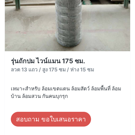
รุ่นถักปม ไวน์แมน 175 ซม.
ลวด 13 แถว / สูง 175 ซม / ห่าง 15 ซม
เหมาะสำหรับ ล้อมเขตแดน ล้อมสัตว์ ล้อมพื้นที่ ล้อม
บ้าน ล้อมสวน กันคนบุกรุก
สอบถาม ขอใบเสนอราคา