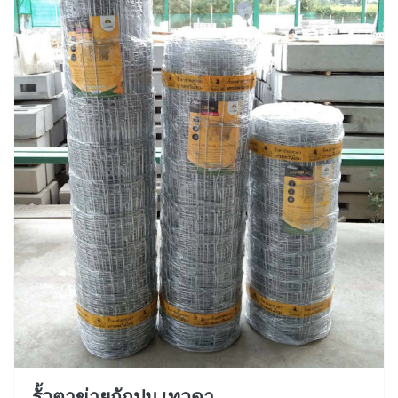
รั้วตาข่ายถักปม เทวดา