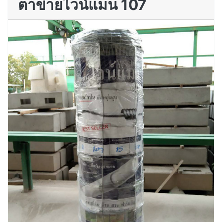
ตาข่ายไวน์แมน 107