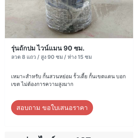
รุ่นถักปม ไวน์แมน 90 ซม.
ลวด 8 แถว / สูง 90 ซม / ห่าง 15 ซม
เหมาะสำหรับ กั้นสวนหย่อม รั้วเตี้ย กั้นเขตแดน บอก
เขต ไม่ต้องการความสูงมาก
สอบถาม ขอใบเสนอราคา