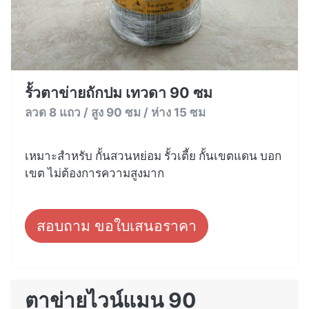
รั้วตาข่ายถักปม เทวดา 90 ซม
ลวด 8 แถว / สูง 90 ซม / ห่าง 15 ซม
เหมาะสำหรับ กั้นสวนหย่อม รั้วเตี้ย กั้นเขตแดน บอก
เขต ไม่ต้องการความสูงมาก
สอบถาม ขอใบเสนอราคา
ตาข่ายไวน์แมน 90