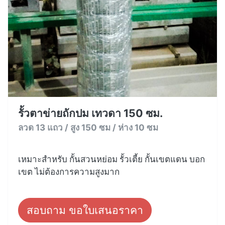
รั้วตาข่ายถักปม เทวดา 150 ซม.
ลวด 13 แถว / สูง 150 ซม / ห่าง 10 ซม
เหมาะสำหรับ กั้นสวนหย่อม รั้วเตี้ย กั้นเขตแดน บอก
เขต ไม่ต้องการความสูงมาก
สอบถาม ขอใบเสนอราคา