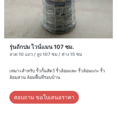
รุ่นถักปม ไวน์แมน 107 ซม.
ลวด 10 แถว / สูง 107 ซม / ห่าง 15 ซม
เหมาะสำหรับ รั้วกั้นสัตว์ รั้วล้อมแพะ รั้วล้อมแกะ รั้ว
ล้อมสวน ล้อมพื้นที่รอบบ้าน
สอบถาม ขอใบเสนอราคา