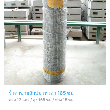
รั้วตาข่ายถักปม เทวดา 165 ซม
ลวด 12 แถว / สูง 165 ซม / ห่าง 15 ซม