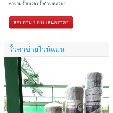
ตาข่าย รั้วเทวดา รั้วถักปมเทวดา
สอบถาม ขอใบเสนอราคา
รั้วตาข่ายไวน์แมน