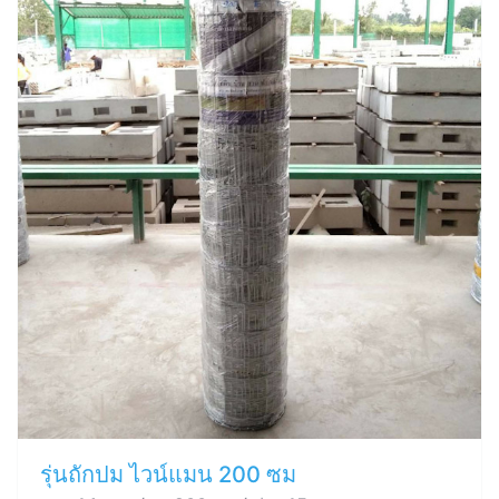
รุ่นถักปม ไวน์แมน 200 ซม