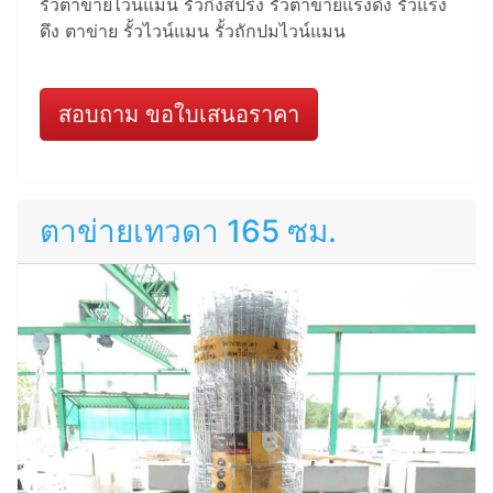
รั้วตาข่ายไวน์แมน รั้วกึ่งสปริง รั้วตาข่ายแรงดึง รั้วแรง
ดึง ตาข่าย รั้วไวน์แมน รั้วถักปมไวน์แมน
สอบถาม ขอใบเสนอราคา
ตาข่ายเทวดา 165 ซม.