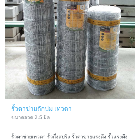
รั้วตาข่ายถักปม เทวดา
ขนาดลวด 2.5 มิล
รั้วตาข่ายเทวดา รั้วกึ่งสปริง รั้วตาข่ายแรงดึง รั้วแรงดึง