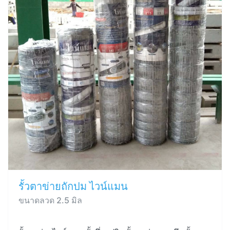
รั้วตาข่ายถักปม ไวน์แมน
ขนาดลวด 2.5 มิล