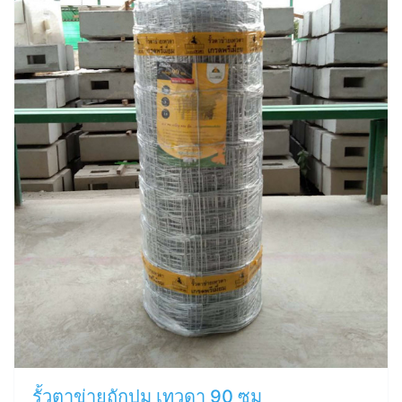
รั้วตาข่ายถักปม เทวดา 90 ซม