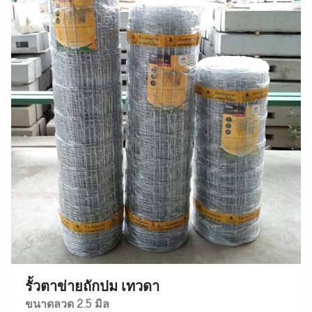
รั้วตาข่ายถักปม เทวดา
ขนาดลวด 2.5 มิล