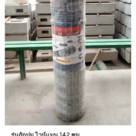
รุ่นถักปม ไวน์แมน 142 ซม