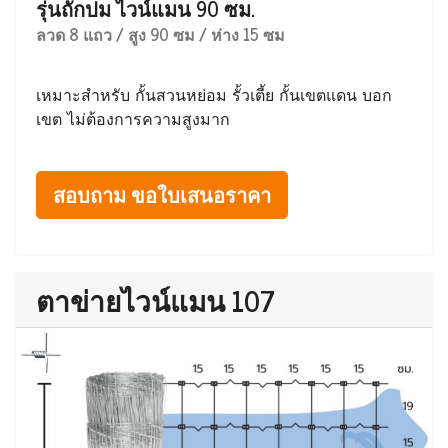
รุ่นถักปม ไวน์แมน 90 ซม.
ลวด 8 แถว / สูง 90 ซม / ห่าง 15 ซม
เหมาะสำหรับ กั้นสวนหย่อม รั้วเตี้ย กั้นเขตแดน บอก
เขต ไม่ต้องการความสูงมาก
สอบถาม ขอใบเสนอราคา
ตาข่ายไวน์แมน 107