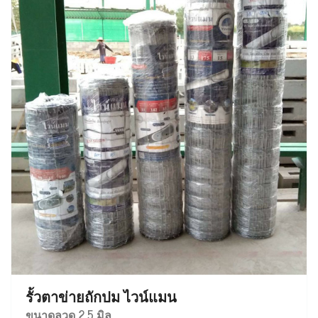
รั้วตาข่ายถักปม ไวน์แมน
ขนาดลวด 2.5 มิล