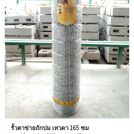
รั้วตาข่ายถักปม เทวดา 165 ซม