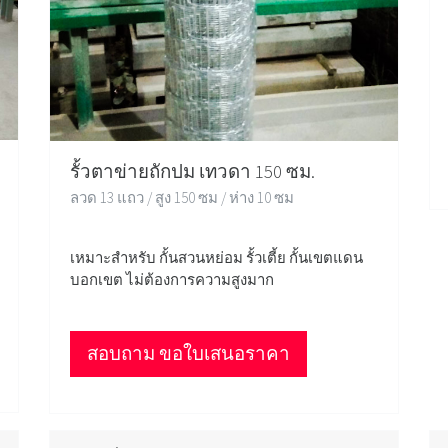
รั้วตาข่ายถักปม เทวดา 150 ซม.
ลวด 13 แถว / สูง 150 ซม / ห่าง 10 ซม
เหมาะสำหรับ กั้นสวนหย่อม รั้วเตี้ย กั้นเขตแดน
บอกเขต ไม่ต้องการความสูงมาก
สอบถาม ขอใบเสนอราคา