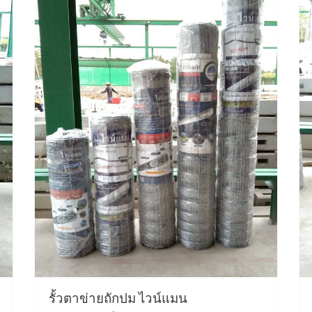
รั้วตาข่ายถักปม ไวน์แมน