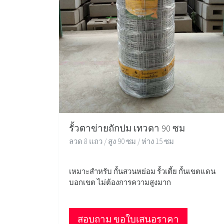
รั้วตาข่ายถักปม เทวดา 90 ซม
ลวด 8 แถว / สูง 90 ซม / ห่าง 15 ซม
เหมาะสำหรับ กั้นสวนหย่อม รั้วเตี้ย กั้นเขตแดน
บอกเขต ไม่ต้องการความสูงมาก
สอบถาม ขอใบเสนอราคา