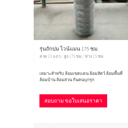
รุ่นถักปม ไวน์แมน 175 ซม.
ลวด 13 แถว / สูง 175 ซม / ห่าง 15 ซม
เหมาะสำหรับ ล้อมเขตแดน ล้อมสัตว์ ล้อมพื้นที่
ล้อมบ้าน ล้อมสวน กันคนบุกรุก
สอบถาม ขอใบเสนอราคา