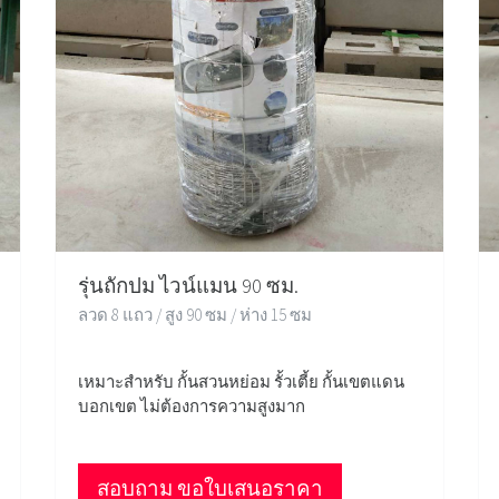
รุ่นถักปม ไวน์แมน 90 ซม.
ลวด 8 แถว / สูง 90 ซม / ห่าง 15 ซม
เหมาะสำหรับ กั้นสวนหย่อม รั้วเตี้ย กั้นเขตแดน
บอกเขต ไม่ต้องการความสูงมาก
สอบถาม ขอใบเสนอราคา