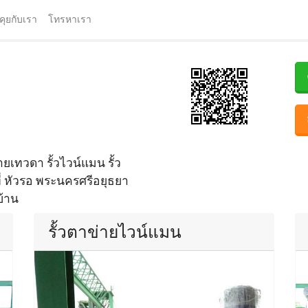
คุยกับเรา
โทรหาเรา
เทวดา รั้วไวน์แมน รั้ว
ี่ หัวรอ พระนครศรีอยุธยา
บ้าน
รั้วตาข่ายไวน์แมน