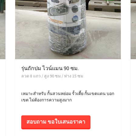
รุ่นถักปม ไวน์แมน 90 ซม.
ลวด 8 แถว / สูง 90 ซม / ห่าง 15 ซม
เหมาะสำหรับ กั้นสวนหย่อม รั้วเตี้ย กั้นเขตแดน บอก
เขต ไม่ต้องการความสูงมาก
สอบถาม ขอใบเสนอราคา