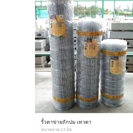
รั้วตาข่ายถักปม เทวดา
ขนาดลวด 2.5 มิล