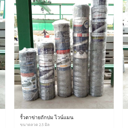
รั้วตาข่ายถักปม ไวน์แมน
ขนาดลวด 2.5 มิล