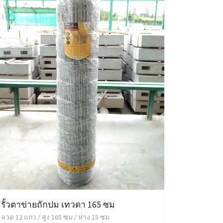
รั้วตาข่ายถักปม เทวดา 165 ซม
ลวด 12 แถว / สูง 165 ซม / ห่าง 15 ซม