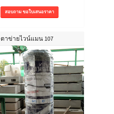
สอบถาม ขอใบเสนอราคา
ตาข่ายไวน์แมน 107