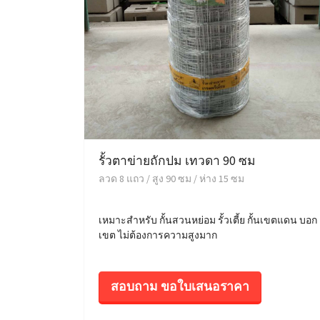
รั้วตาข่ายถักปม เทวดา 90 ซม
ลวด 8 แถว / สูง 90 ซม / ห่าง 15 ซม
เหมาะสำหรับ กั้นสวนหย่อม รั้วเตี้ย กั้นเขตแดน บอก
เขต ไม่ต้องการความสูงมาก
สอบถาม ขอใบเสนอราคา