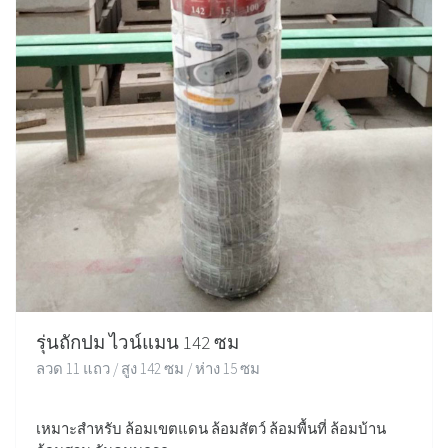
รุ่นถักปม ไวน์แมน 142 ซม
ลวด 11 แถว / สูง 142 ซม / ห่าง 15 ซม
เหมาะสำหรับ ล้อมเขตแดน ล้อมสัตว์ ล้อมพื้นที่ ล้อมบ้าน