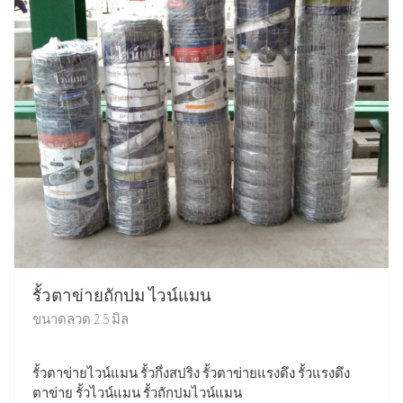
รั้วตาข่ายถักปม ไวน์แมน
ขนาดลวด 2.5 มิล
รั้วตาข่ายไวน์แมน รั้วกึ่งสปริง รั้วตาข่ายแรงดึง รั้วแรงดึง
ตาข่าย รั้วไวน์แมน รั้วถักปมไวน์แมน