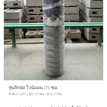
รุ่นถักปม ไวน์แมน 175 ซม.
ลวด 13 แถว / สูง 175 ซม / ห่าง 15 ซม