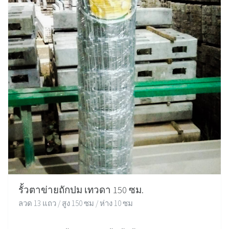
รั้วตาข่ายถักปม เทวดา 150 ซม.
ลวด 13 แถว / สูง 150 ซม / ห่าง 10 ซม