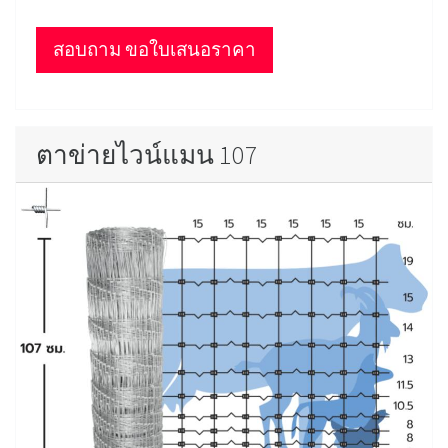
สอบถาม ขอใบเสนอราคา
ตาข่ายไวน์แมน 107