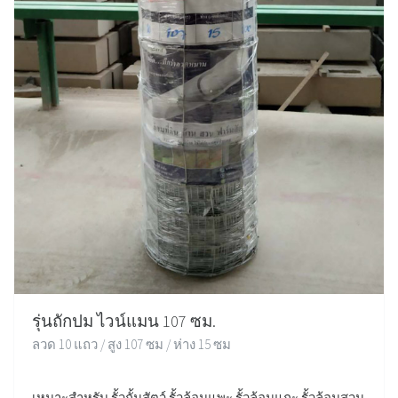
รุ่นถักปม ไวน์แมน 107 ซม.
ลวด 10 แถว / สูง 107 ซม / ห่าง 15 ซม
เหมาะสำหรับ รั้วกั้นสัตว์ รั้วล้อมแพะ รั้วล้อมแกะ รั้วล้อมสวน