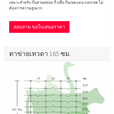
เหมาะสำหรับ กั้นสวนหย่อม รั้วเตี้ย กั้นเขตแดน บอกเขต ไม่
ต้องการความสูงมาก
สอบถาม ขอใบเสนอราคา
ตาข่ายเทวดา 165 ซม.