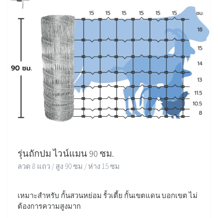
รุ่นถักปม ไวน์แมน 90 ซม.
ลวด 8 แถว / สูง 90 ซม / ห่าง 15 ซม
เหมาะสำหรับ กั้นสวนหย่อม รั้วเตี้ย กั้นเขตแดน บอกเขต ไม่
ต้องการความสูงมาก