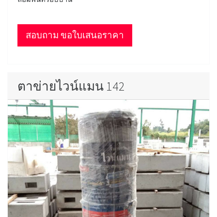
สอบถาม ขอใบเสนอราคา
ตาข่ายไวน์แมน 142