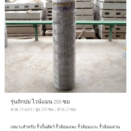
รุ่นถักปม ไวน์แมน 200 ซม
ลวด 14 แถว / สูง 200 ซม / ห่าง 15 ซม
เหมาะสำหรับ รั้วกั้นสัตว์ รั้วล้อมแพะ รั้วล้อมแกะ รั้วล้อมสวน