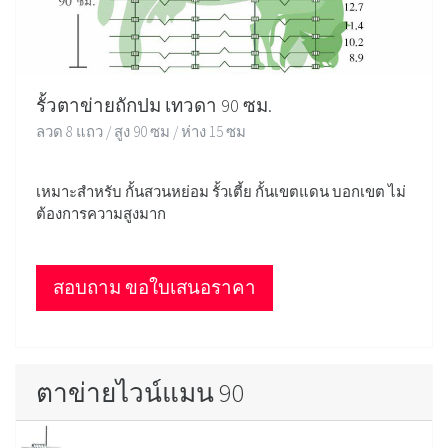
รั้วตาข่ายถักปม เทวดา 90 ซม.
ลวด 8 แถว / สูง 90 ซม / ห่าง 15 ซม
เหมาะสำหรับ กั้นสวนหย่อม รั้วเตี้ย กั้นเขตแดน บอกเขต ไม่
ต้องการความสูงมาก
สอบถาม ขอใบเสนอราคา
ตาข่ายไวน์แมน 90