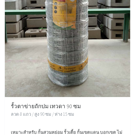
รั้วตาข่ายถักปม เทวดา 90 ซม
ลวด 8 แถว / สูง 90 ซม / ห่าง 15 ซม
เหมาะสำหรับ กั้นสวนหย่อม รั้วเตี้ย กั้นเขตแดน บอกเขต ไม่