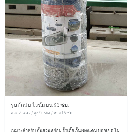
รุ่นถักปม ไวน์แมน 90 ซม.
ลวด 8 แถว / สูง 90 ซม / ห่าง 15 ซม
เหมาะสำหรับ กั้นสวนหย่อม รั้วเตี้ย กั้นเขตแดน บอกเขต ไม่