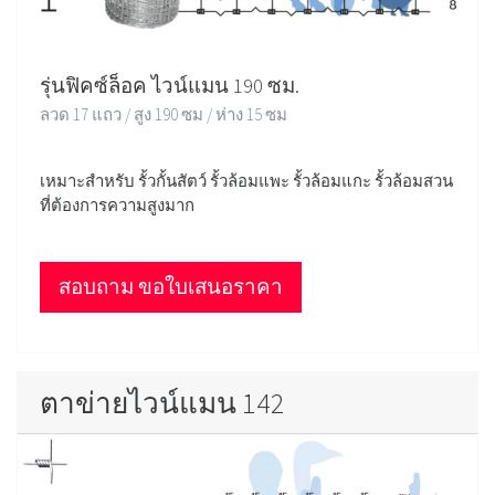
รุ่นฟิคซ์ล็อค ไวน์แมน 190 ซม.
ลวด 17 แถว / สูง 190 ซม / ห่าง 15 ซม
เหมาะสำหรับ รั้วกั้นสัตว์ รั้วล้อมแพะ รั้วล้อมแกะ รั้วล้อมสวน
ที่ต้องการความสูงมาก
สอบถาม ขอใบเสนอราคา
ตาข่ายไวน์แมน 142