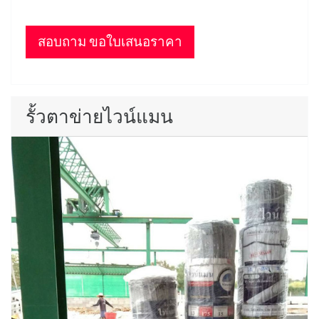
สอบถาม ขอใบเสนอราคา
รั้วตาข่ายไวน์แมน