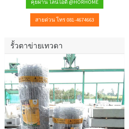
คุยผ่าน ไลน์ไอดี @HORHOME
สายด่วน โทร 081-4674663
รั้วตาข่ายเทวดา