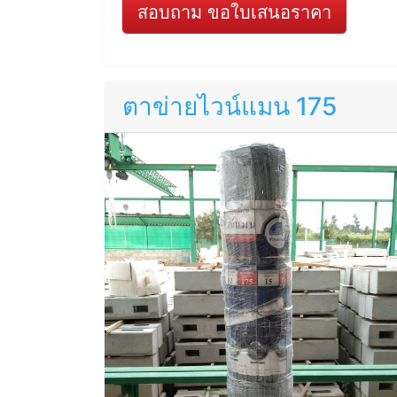
สอบถาม ขอใบเสนอราคา
ตาข่ายไวน์แมน 175