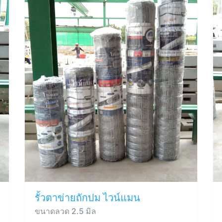
รั้วตาข่ายถักปม ไวน์แมน
ขนาดลวด 2.5 มิล