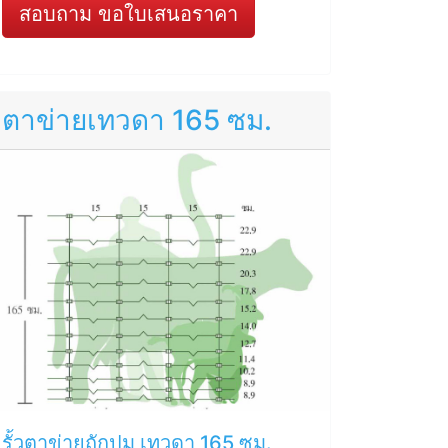
สอบถาม ขอใบเสนอราคา
ตาข่ายเทวดา 165 ซม.
รั้วตาข่ายถักปม เทวดา 165 ซม.