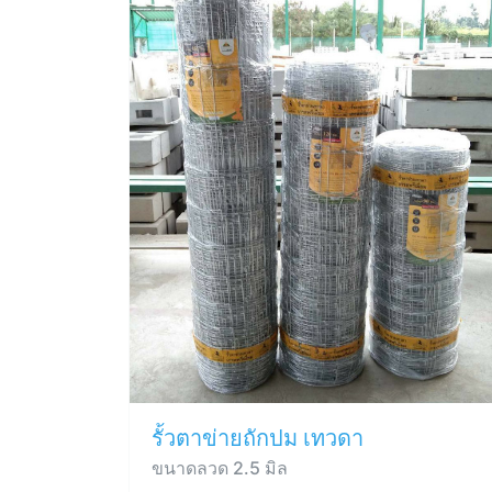
รั้วตาข่ายถักปม เทวดา
ขนาดลวด 2.5 มิล