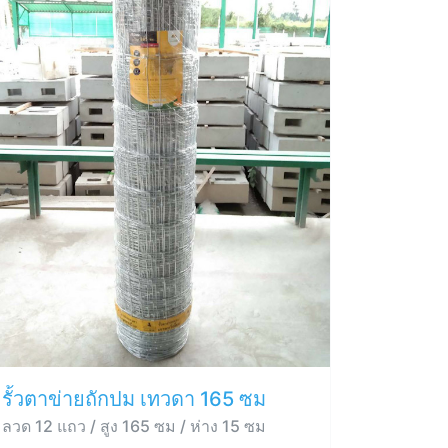
รั้วตาข่ายถักปม เทวดา 165 ซม
ลวด 12 แถว / สูง 165 ซม / ห่าง 15 ซม