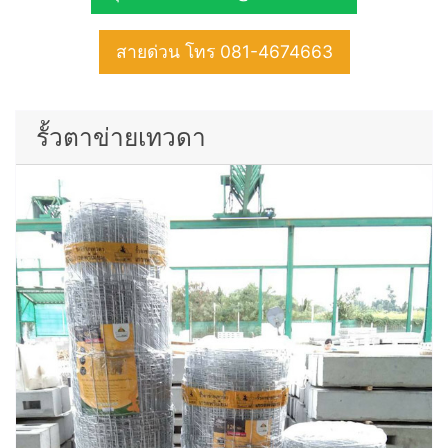
สายด่วน โทร 081-4674663
รั้วตาข่ายเทวดา