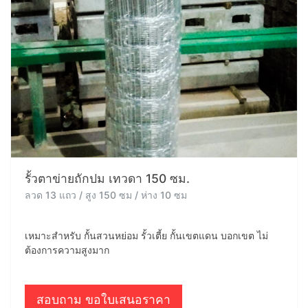
รั้วตาข่ายถักปม เทวดา 150 ซม.
ลวด 13 แถว / สูง 150 ซม / ห่าง 10 ซม
เหมาะสำหรับ กั้นสวนหย่อม รั้วเตี้ย กั้นเขตแดน บอกเขต ไม่
ต้องการความสูงมาก
สอบถาม ขอใบเสนอราคา