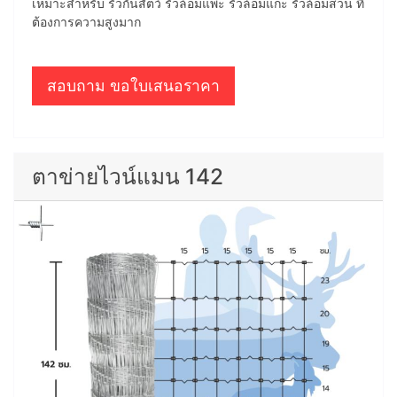
เหมาะสำหรับ รั้วกั้นสัตว์ รั้วล้อมแพะ รั้วล้อมแกะ รั้วล้อมสวน ที่
ต้องการความสูงมาก
สอบถาม ขอใบเสนอราคา
ตาข่ายไวน์แมน 142