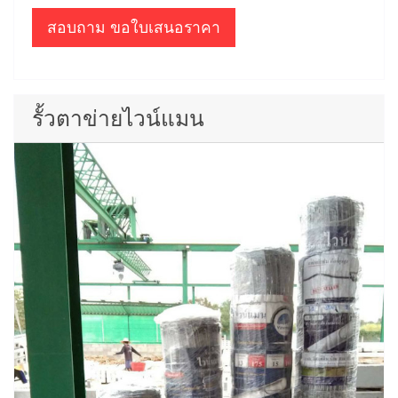
สอบถาม ขอใบเสนอราคา
รั้วตาข่ายไวน์แมน