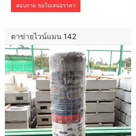
สอบถาม ขอใบเสนอราคา
ตาข่ายไวน์แมน 142