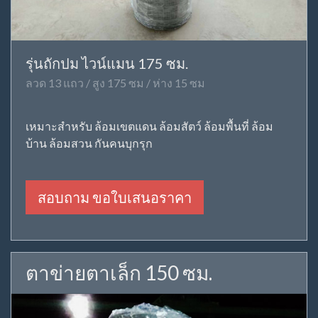
รุ่นถักปม ไวน์แมน 175 ซม.
ลวด 13 แถว / สูง 175 ซม / ห่าง 15 ซม
เหมาะสำหรับ ล้อมเขตแดน ล้อมสัตว์ ล้อมพื้นที่ ล้อม
บ้าน ล้อมสวน กันคนบุกรุก
สอบถาม ขอใบเสนอราคา
ตาข่ายตาเล็ก 150 ซม.