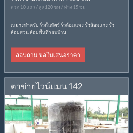
ลวด 10 แถว / สูง 120 ซม / ห่าง 15 ซม
เหมาะสำหรับ รั้วกั้นสัตว์ รั้วล้อมแพะ รั้วล้อมแกะ รั้ว
ล้อมสวน ล้อมพื้นที่รอบบ้าน
สอบถาม ขอใบเสนอราคา
ตาข่ายไวน์แมน 142