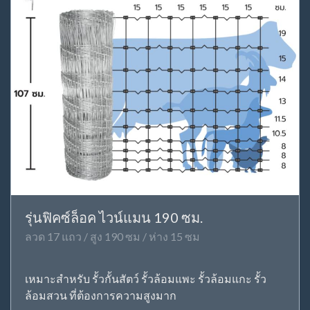
รุ่นฟิคซ์ล็อค ไวน์แมน 190 ซม.
ลวด 17 แถว / สูง 190 ซม / ห่าง 15 ซม
เหมาะสำหรับ รั้วกั้นสัตว์ รั้วล้อมแพะ รั้วล้อมแกะ รั้ว
ล้อมสวน ที่ต้องการความสูงมาก