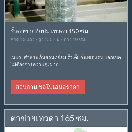
รั้วตาข่ายถักปม เทวดา 150 ซม.
ลวด 13 แถว / สูง 150 ซม / ห่าง 10 ซม
เหมาะสำหรับ กั้นสวนหย่อม รั้วเตี้ย กั้นเขตแดน บอกเขต
ไม่ต้องการความสูงมาก
สอบถาม ขอใบเสนอราคา
ตาข่ายเทวดา 165 ซม.