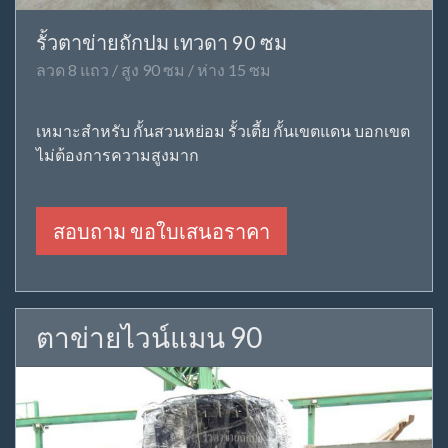
รั้วตาข่ายถักปม เทวดา 90 ซม
ลวด 8 แถว / สูง 90 ซม / ห่าง 15 ซม
เหมาะสำหรับ กั้นสวนหย่อม รั้วเตี้ย กั้นเขตแดน บอกเขต
ไม่ต้องการความสูงมาก
สอบถาม ขอใบเสนอราคา
ตาข่ายไวน์แมน 90