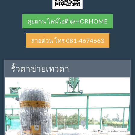
คุยผ่าน ไลน์ไอดี @HORHOME
สายด่วน โทร 081-4674663
รั้วตาข่ายเทวดา