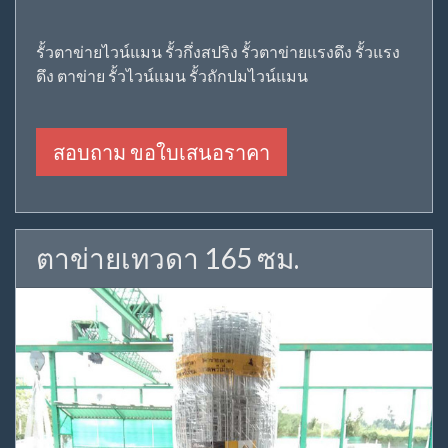
รั้วตาข่ายไวน์แมน รั้วกึ่งสปริง รั้วตาข่ายแรงดึง รั้วแรง
ดึง ตาข่าย รั้วไวน์แมน รั้วถักปมไวน์แมน
สอบถาม ขอใบเสนอราคา
ตาข่ายเทวดา 165 ซม.