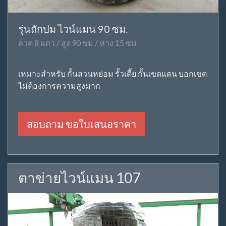
รุ่นถักปม ไวน์แมน 90 ซม.
ลวด 8 แถว / สูง 90 ซม / ห่าง 15 ซม
เหมาะสำหรับ กั้นสวนหย่อม รั้วเตี้ย กั้นเขตแดน บอกเขต
ไม่ต้องการความสูงมาก
สอบถาม ขอใบเสนอราคา
ตาข่ายไวน์แมน 107