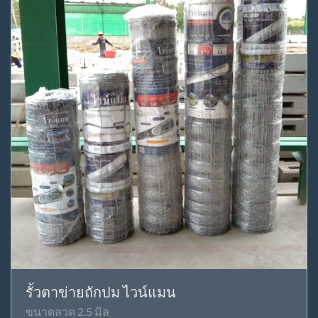
รั้วตาข่ายถักปม ไวน์แมน
ขนาดลวด 2.5 มิล