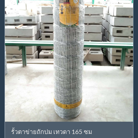
รั้วตาข่ายถักปม เทวดา 165 ซม