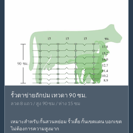
รั้วตาข่ายถักปม เทวดา 90 ซม.
ลวด 8 แถว / สูง 90 ซม / ห่าง 15 ซม
เหมาะสำหรับ กั้นสวนหย่อม รั้วเตี้ย กั้นเขตแดน บอกเขต
ไม่ต้องการความสูงมาก