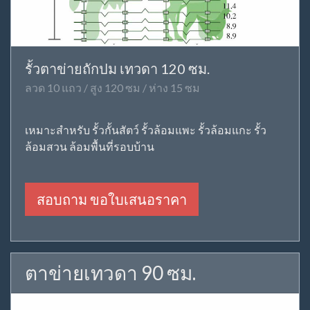
รั้วตาข่ายถักปม เทวดา 120 ซม.
ลวด 10 แถว / สูง 120 ซม / ห่าง 15 ซม
เหมาะสำหรับ รั้วกั้นสัตว์ รั้วล้อมแพะ รั้วล้อมแกะ รั้ว
ล้อมสวน ล้อมพื้นที่รอบบ้าน
สอบถาม ขอใบเสนอราคา
ตาข่ายเทวดา 90 ซม.