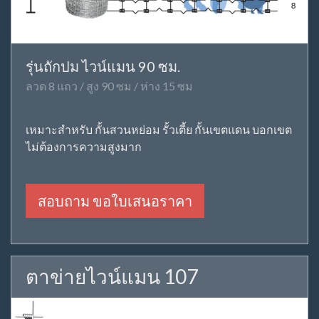
รุ่นถักปม ไวน์แมน 90 ซม.
ลวด 8 แถว / สูง 90 ซม / ห่าง 15 ซม
เหมาะสำหรับ กั้นสวนหย่อม รั้วเตี้ย กั้นเขตแดน บอกเขต
ไม่ต้องการความสูงมาก
สอบถาม ขอใบเสนอราคา
ตาข่ายไวน์แมน 107