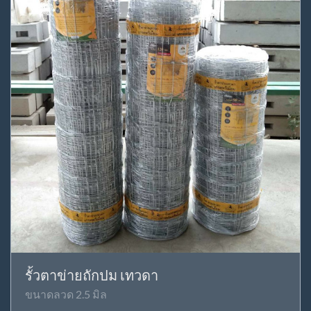
รั้วตาข่ายถักปม เทวดา
ขนาดลวด 2.5 มิล