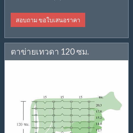
สอบถาม ขอใบเสนอราคา
ตาข่ายเทวดา 120 ซม.