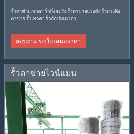
รั้วตาข่ายเทวดา รั้วกึ่งสปริง รั้วตาข่ายแรงดึง รั้วแรงดึง
ตาข่าย รั้วเทวดา รั้วถักปมเทวดา
สอบถาม ขอใบเสนอราคา
รั้วตาข่ายไวน์แมน