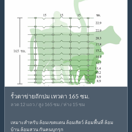
รั้วตาข่ายถักปม เทวดา 165 ซม.
ลวด 12 แถว / สูง 165 ซม / ห่าง 15 ซม
เหมาะสำหรับ ล้อมเขตแดน ล้อมสัตว์ ล้อมพื้นที่ ล้อม
บ้าน ล้อมสวน กันคนบุกรุก