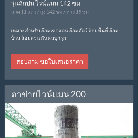
รุ่นถักปม ไวน์แมน 142 ซม
ลวด 11 แถว / สูง 142 ซม / ห่าง 15 ซม
เหมาะสำหรับ ล้อมเขตแดน ล้อมสัตว์ ล้อมพื้นที่ ล้อม
บ้าน ล้อมสวน กันคนบุกรุก
สอบถาม ขอใบเสนอราคา
ตาข่ายไวน์แมน 200