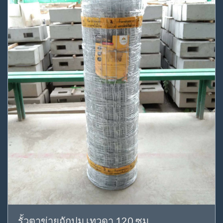
รั้วตาข่ายถักปม เทวดา 120 ซม.