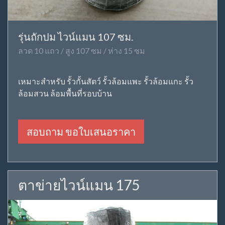
รุ่นถักปม ไวน์แมน 107 ซม.
ลวด 10 แถว / สูง 107 ซม / ห่าง 15 ซม
เหมาะสำหรับ รั้วกั้นสัตว์ รั้วล้อมแพะ รั้วล้อมแกะ รั้ว
ล้อมสวน ล้อมพื้นที่รอบบ้าน
สอบถาม ขอใบเสนอราคา
ตาข่ายไวน์แมน 175