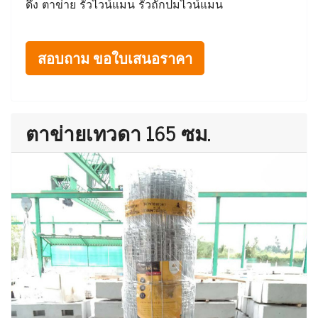
ดึง ตาข่าย รั้วไวน์แมน รั้วถักปมไวน์แมน
สอบถาม ขอใบเสนอราคา
ตาข่ายเทวดา 165 ซม.