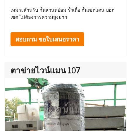
เหมาะสำหรับ กั้นสวนหย่อม รั้วเตี้ย กั้นเขตแดน บอก
เขต ไม่ต้องการความสูงมาก
สอบถาม ขอใบเสนอราคา
ตาข่ายไวน์แมน 107