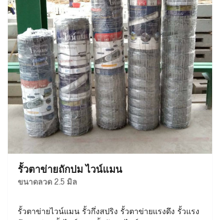
รั้วตาข่ายถักปม ไวน์แมน
ขนาดลวด 2.5 มิล
รั้วตาข่ายไวน์แมน รั้วกึ่งสปริง รั้วตาข่ายแรงดึง รั้วแรง