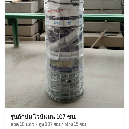
รุ่นถักปม ไวน์แมน 107 ซม.
ลวด 10 แถว / สูง 107 ซม / ห่าง 15 ซม