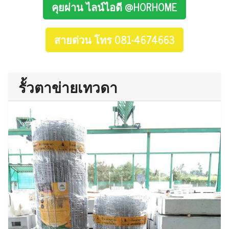
คุยผ่าน ไลน์ไอดี @HORHOME
สายด่วน โทร 081-4674663
รั้วตาข่ายเทวดา