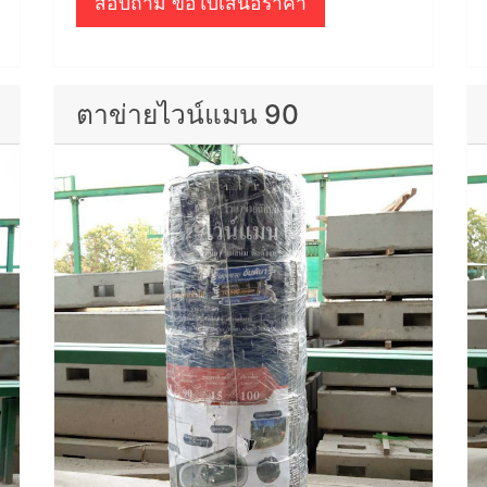
สอบถาม ขอใบเสนอราคา
ตาข่ายไวน์แมน 90