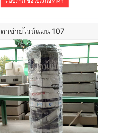
สอบถาม ขอใบเสนอราคา
ตาข่ายไวน์แมน 107