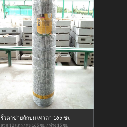
รั้วตาข่ายถักปม เทวดา 165 ซม
ลวด 12 แถว / สูง 165 ซม / ห่าง 15 ซม