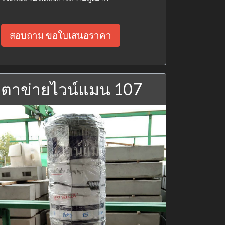
สอบถาม ขอใบเสนอราคา
ตาข่ายไวน์แมน 107