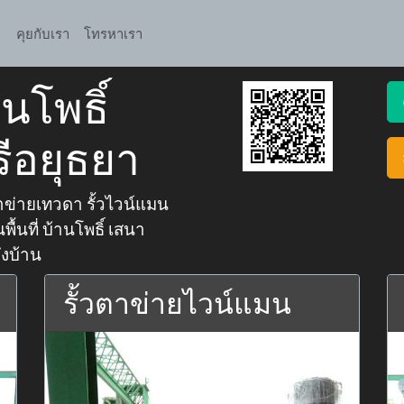
คุยกับเรา
โทรหาเรา
นโพธิ์
ีอยุธยา
ข่ายเทวดา รั้วไวน์แมน
ื้นที่ บ้านโพธิ์ เสนา
ึงบ้าน
รั้วตาข่ายไวน์แมน