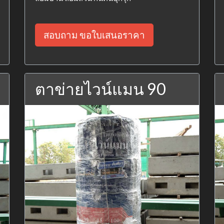
สอบถาม ขอใบเสนอราคา
ตาข่ายไวน์แมน 90