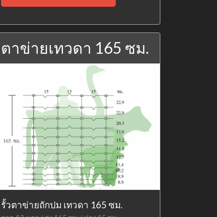
ตาข่ายเทวดา 165 ซม.
รั้วตาข่ายถักปม เทวดา 165 ซม.