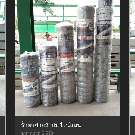
รั้วตาข่ายถักปม ไวน์แมน
ขนาดลวด 2.5 มิล