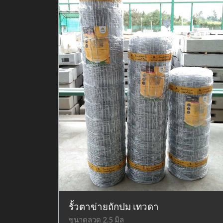
รั้วตาข่ายถักปม เทวดา
ขนาดลวด 2.5 มิล