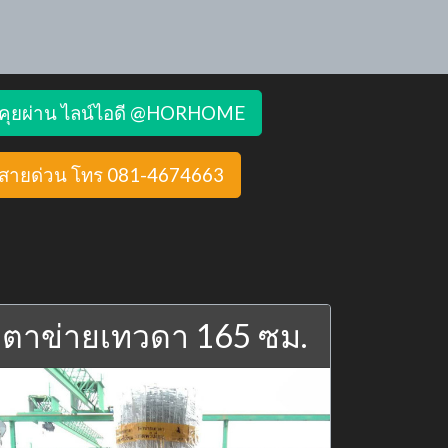
คุยผ่าน ไลน์ไอดี @HORHOME
สายด่วน โทร 081-4674663
ตาข่ายเทวดา 165 ซม.