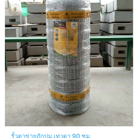
รั้วตาข่ายถักปม เทวดา 90 ซม