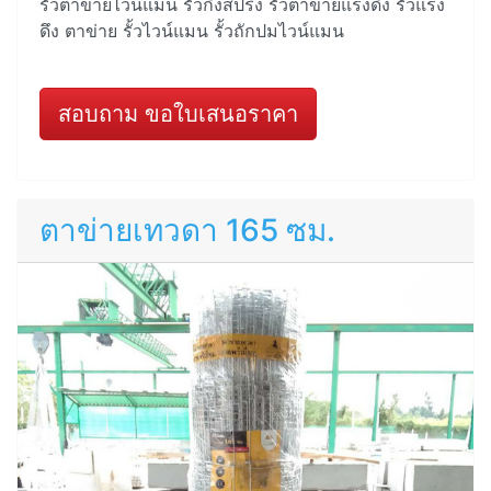
รั้วตาข่ายไวน์แมน รั้วกึ่งสปริง รั้วตาข่ายแรงดึง รั้วแรง
ดึง ตาข่าย รั้วไวน์แมน รั้วถักปมไวน์แมน
สอบถาม ขอใบเสนอราคา
ตาข่ายเทวดา 165 ซม.