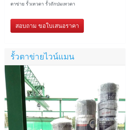
ตาข่าย รั้วเทวดา รั้วถักปมเทวดา
สอบถาม ขอใบเสนอราคา
รั้วตาข่ายไวน์แมน