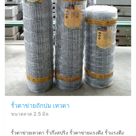
รั้วตาข่ายถักปม เทวดา
ขนาดลวด 2.5 มิล
รั้วตาข่ายเทวดา รั้วกึ่งสปริง รั้วตาข่ายแรงดึง รั้วแรงดึง