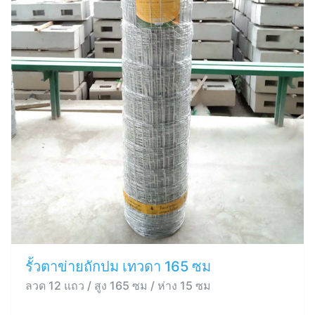
รั้วตาข่ายถักปม เทวดา 165 ซม
ลวด 12 แถว / สูง 165 ซม / ห่าง 15 ซม