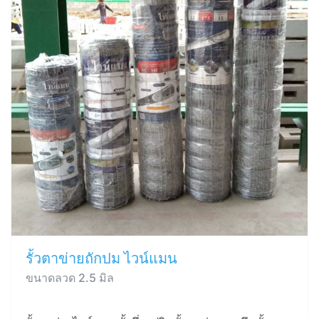
รั้วตาข่ายถักปม ไวน์แมน
ขนาดลวด 2.5 มิล