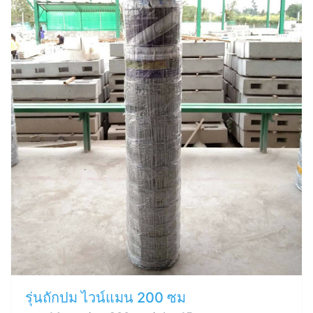
รุ่นถักปม ไวน์แมน 200 ซม