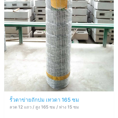
รั้วตาข่ายถักปม เทวดา 165 ซม
ลวด 12 แถว / สูง 165 ซม / ห่าง 15 ซม