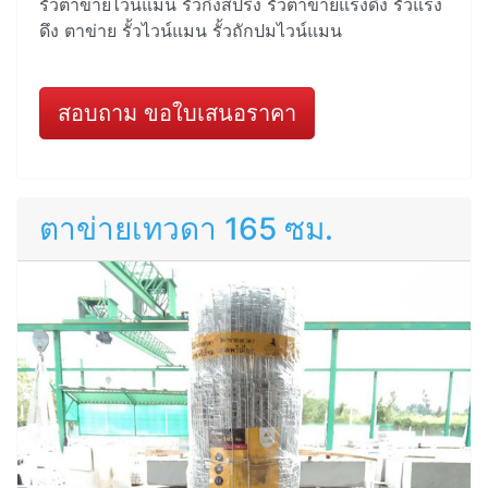
รั้วตาข่ายไวน์แมน รั้วกึ่งสปริง รั้วตาข่ายแรงดึง รั้วแรง
ดึง ตาข่าย รั้วไวน์แมน รั้วถักปมไวน์แมน
สอบถาม ขอใบเสนอราคา
ตาข่ายเทวดา 165 ซม.