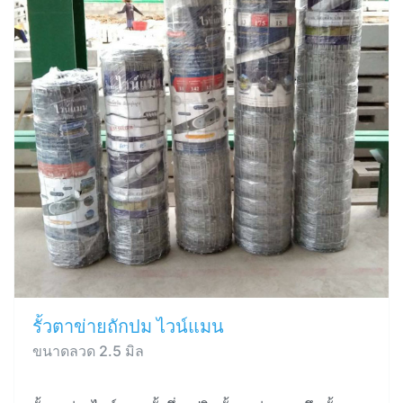
รั้วตาข่ายถักปม ไวน์แมน
ขนาดลวด 2.5 มิล