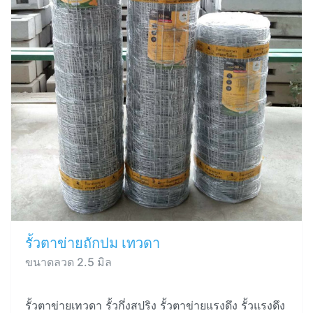
รั้วตาข่ายถักปม เทวดา
ขนาดลวด 2.5 มิล
รั้วตาข่ายเทวดา รั้วกึ่งสปริง รั้วตาข่ายแรงดึง รั้วแรงดึง