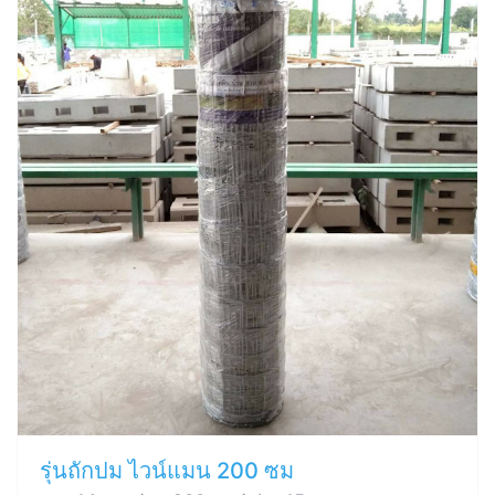
รุ่นถักปม ไวน์แมน 200 ซม