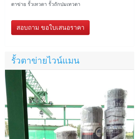
ตาข่าย รั้วเทวดา รั้วถักปมเทวดา
สอบถาม ขอใบเสนอราคา
รั้วตาข่ายไวน์แมน