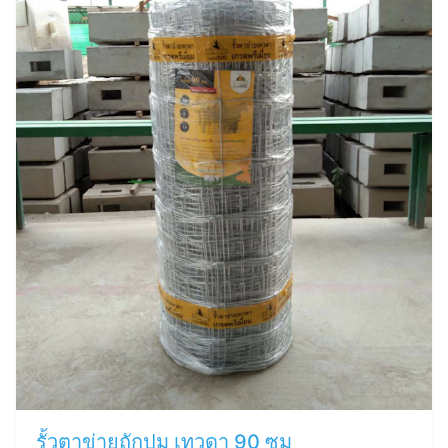
รั้วตาข่ายถักปม เทวดา 90 ซม