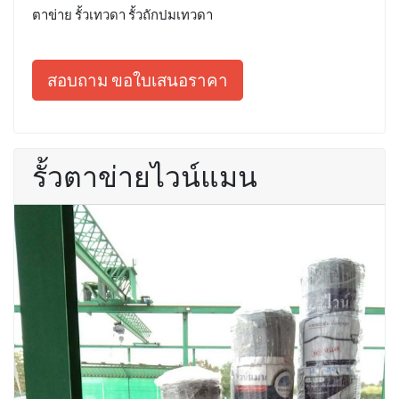
ตาข่าย รั้วเทวดา รั้วถักปมเทวดา
สอบถาม ขอใบเสนอราคา
รั้วตาข่ายไวน์แมน