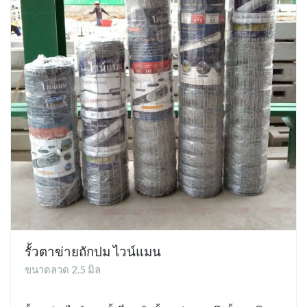
รั้วตาข่ายถักปม ไวน์แมน
ขนาดลวด 2.5 มิล