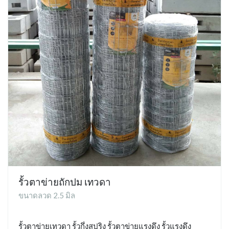
รั้วตาข่ายถักปม เทวดา
ขนาดลวด 2.5 มิล
รั้วตาข่ายเทวดา รั้วกึ่งสปริง รั้วตาข่ายแรงดึง รั้วแรงดึง