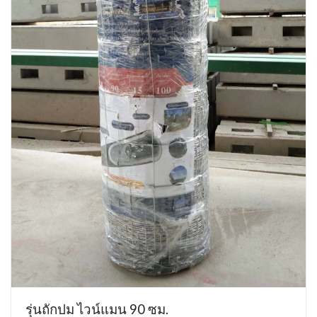
รุ่นถักปม ไวน์แมน 90 ซม.