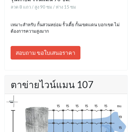
ลวด 8 แถว / สูง 90 ซม / ห่าง 15 ซม
เหมาะสำหรับ กั้นสวนหย่อม รั้วเตี้ย กั้นเขตแดน บอกเขต ไม่
ต้องการความสูงมาก
สอบถาม ขอใบเสนอราคา
ตาข่ายไวน์แมน 107