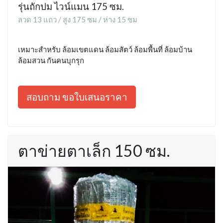
รุ่นถักปม ไวน์แมน 175 ซม.
ลวด 13 แถว / สูง 175 ซม / ห่าง 15 ซม
เหมาะสำหรับ ล้อมเขตแดน ล้อมสัตว์ ล้อมพื้นที่ ล้อมบ้าน
ล้อมสวน กันคนบุกรุก
สอบถาม ขอใบเสนอราคา
ตาข่ายตาเล็ก 150 ซม.