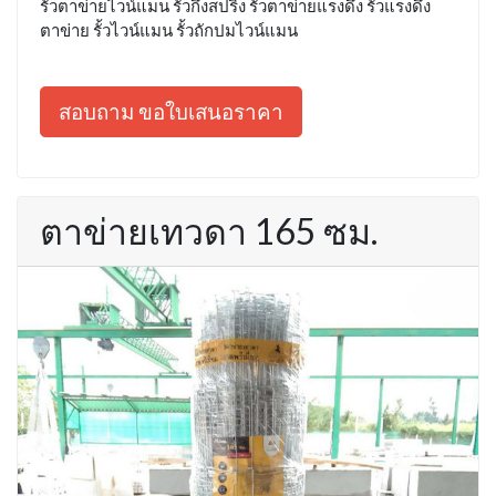
รั้วตาข่ายไวน์แมน รั้วกึ่งสปริง รั้วตาข่ายแรงดึง รั้วแรงดึง
ตาข่าย รั้วไวน์แมน รั้วถักปมไวน์แมน
สอบถาม ขอใบเสนอราคา
ตาข่ายเทวดา 165 ซม.