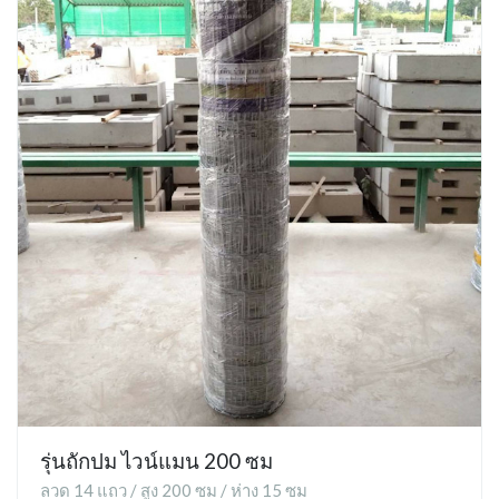
รุ่นถักปม ไวน์แมน 200 ซม
ลวด 14 แถว / สูง 200 ซม / ห่าง 15 ซม