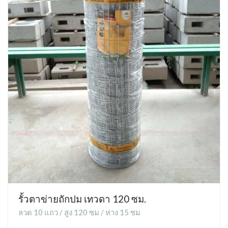
รั้วตาข่ายถักปม เทวดา 120 ซม.
ลวด 10 แถว / สูง 120 ซม / ห่าง 15 ซม