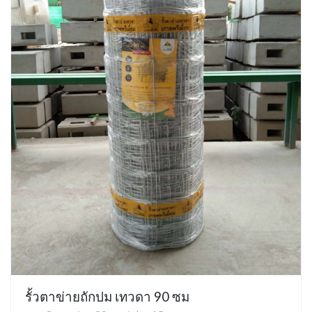
รั้วตาข่ายถักปม เทวดา 90 ซม