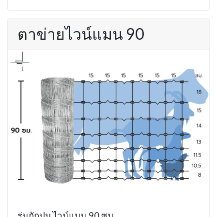
ตาข่ายไวน์แมน 90
รุ่นถักปม ไวน์แมน 90 ซม.