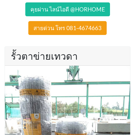
คุยผ่าน ไลน์ไอดี @HORHOME
สายด่วน โทร 081-4674663
รั้วตาข่ายเทวดา