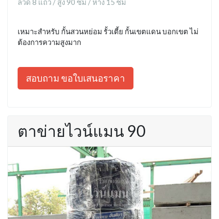
ลวด 8 แถว / สูง 90 ซม / ห่าง 15 ซม
เหมาะสำหรับ กั้นสวนหย่อม รั้วเตี้ย กั้นเขตแดน บอกเขต ไม่
ต้องการความสูงมาก
สอบถาม ขอใบเสนอราคา
ตาข่ายไวน์แมน 90