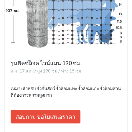
รุ่นฟิคซ์ล็อค ไวน์แมน 190 ซม.
ลวด 17 แถว / สูง 190 ซม / ห่าง 15 ซม
เหมาะสำหรับ รั้วกั้นสัตว์ รั้วล้อมแพะ รั้วล้อมแกะ รั้วล้อมสวน
ที่ต้องการความสูงมาก
สอบถาม ขอใบเสนอราคา