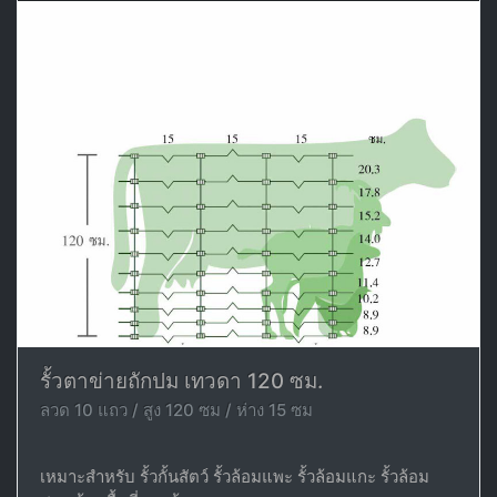
รั้วตาข่ายถักปม เทวดา 120 ซม.
ลวด 10 แถว / สูง 120 ซม / ห่าง 15 ซม
เหมาะสำหรับ รั้วกั้นสัตว์ รั้วล้อมแพะ รั้วล้อมแกะ รั้วล้อม