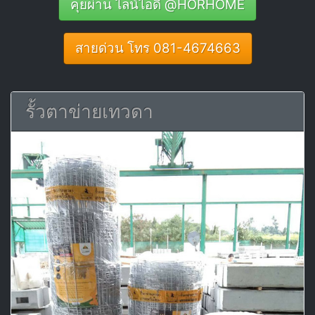
คุยผ่าน ไลน์ไอดี @HORHOME
สายด่วน โทร 081-4674663
รั้วตาข่ายเทวดา