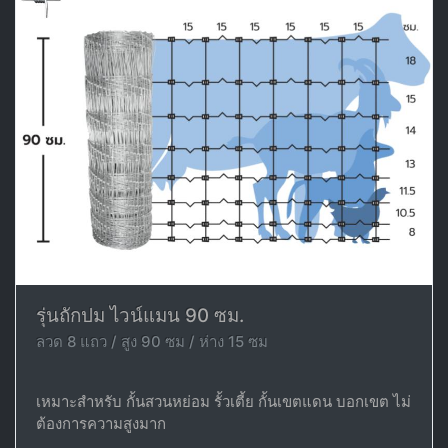
รุ่นถักปม ไวน์แมน 90 ซม.
ลวด 8 แถว / สูง 90 ซม / ห่าง 15 ซม
เหมาะสำหรับ กั้นสวนหย่อม รั้วเตี้ย กั้นเขตแดน บอกเขต ไม่
ต้องการความสูงมาก