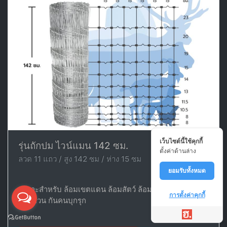
เว็บไซต์นี้ใช้คุกกี้
รุ่นถักปม ไวน์แมน 142 ซม.
ตั้งค่าด้านล่าง
ลวด 11 แถว / สูง 142 ซม / ห่าง 15 ซม
ยอมรับทั้งหมด
เหมาะสำหรับ ล้อมเขตแดน ล้อมสัตว์ ล้อมพื้นที่ ล้อมบ้าน
การตั้งค่าคุกกี้
ล้อมสวน กันคนบุกรุก