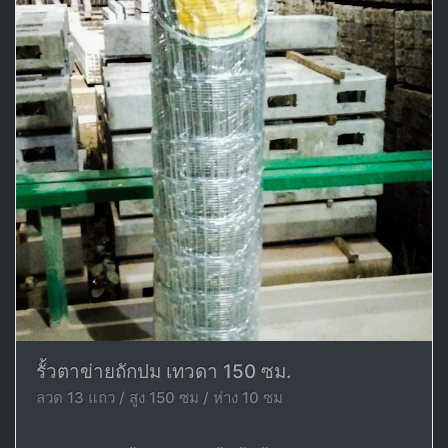
รั้วตาข่ายถักปม เทวดา 150 ซม.
ลวด 13 แถว / สูง 150 ซม / ห่าง 10 ซม