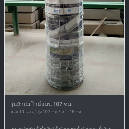
รุ่นถักปม ไวน์แมน 107 ซม.
ลวด 10 แถว / สูง 107 ซม / ห่าง 15 ซม
เหมาะสำหรับ รั้วกั้นสัตว์ รั้วล้อมแพะ รั้วล้อมแกะ รั้วล้อม