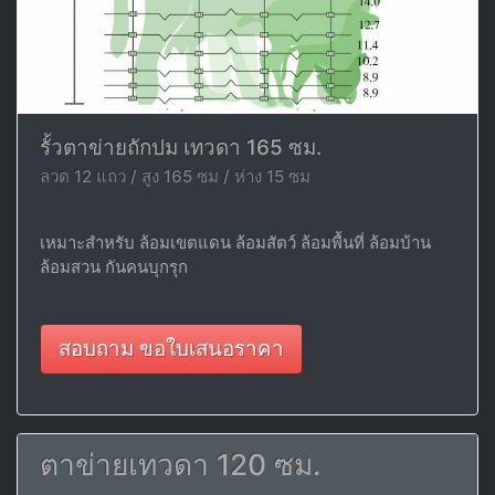
รั้วตาข่ายถักปม เทวดา 165 ซม.
ลวด 12 แถว / สูง 165 ซม / ห่าง 15 ซม
เหมาะสำหรับ ล้อมเขตแดน ล้อมสัตว์ ล้อมพื้นที่ ล้อมบ้าน
ล้อมสวน กันคนบุกรุก
สอบถาม ขอใบเสนอราคา
ตาข่ายเทวดา 120 ซม.