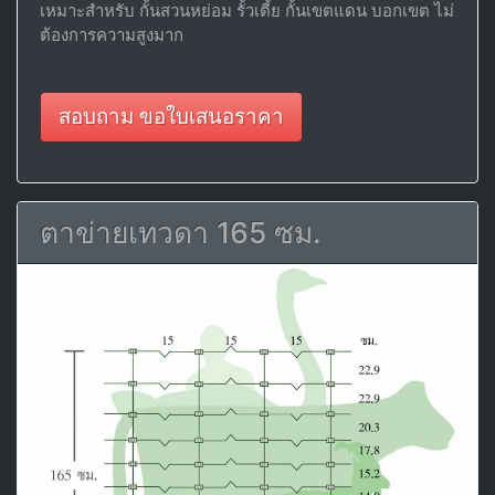
เหมาะสำหรับ กั้นสวนหย่อม รั้วเตี้ย กั้นเขตแดน บอกเขต ไม่
ต้องการความสูงมาก
สอบถาม ขอใบเสนอราคา
ตาข่ายเทวดา 165 ซม.