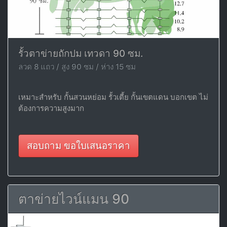
รั้วตาข่ายถักปม เทวดา 90 ซม.
ลวด 8 แถว / สูง 90 ซม / ห่าง 15 ซม
เหมาะสำหรับ กั้นสวนหย่อม รั้วเตี้ย กั้นเขตแดน บอกเขต ไม่
ต้องการความสูงมาก
สอบถาม ขอใบเสนอราคา
ตาข่ายไวน์แมน 90