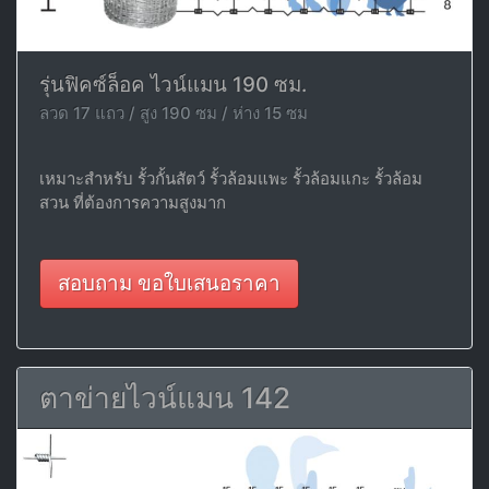
รุ่นฟิคซ์ล็อค ไวน์แมน 190 ซม.
ลวด 17 แถว / สูง 190 ซม / ห่าง 15 ซม
เหมาะสำหรับ รั้วกั้นสัตว์ รั้วล้อมแพะ รั้วล้อมแกะ รั้วล้อม
สวน ที่ต้องการความสูงมาก
สอบถาม ขอใบเสนอราคา
ตาข่ายไวน์แมน 142