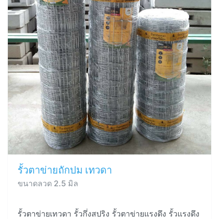
รั้วตาข่ายถักปม เทวดา
ขนาดลวด 2.5 มิล
รั้วตาข่ายเทวดา รั้วกึ่งสปริง รั้วตาข่ายแรงดึง รั้วแรงดึง