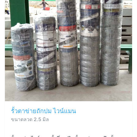
รั้วตาข่ายถักปม ไวน์แมน
ขนาดลวด 2.5 มิล