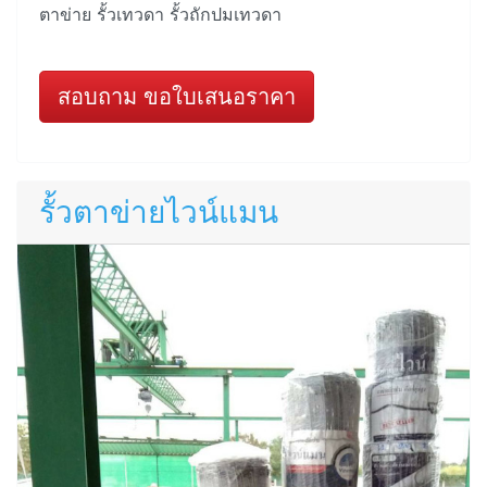
ตาข่าย รั้วเทวดา รั้วถักปมเทวดา
สอบถาม ขอใบเสนอราคา
รั้วตาข่ายไวน์แมน