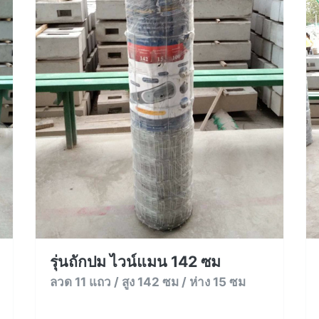
รุ่นถักปม ไวน์แมน 142 ซม
ลวด 11 แถว / สูง 142 ซม / ห่าง 15 ซม