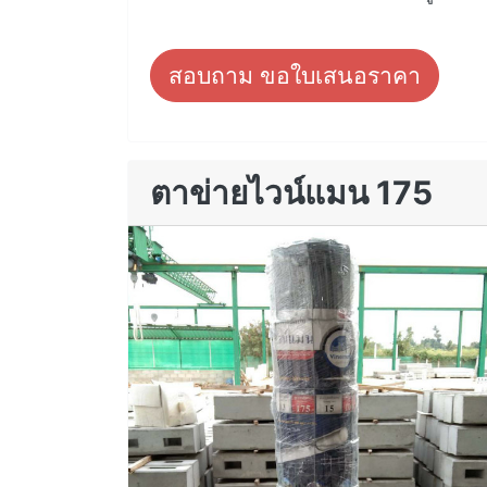
สอบถาม ขอใบเสนอราคา
ตาข่ายไวน์แมน 175