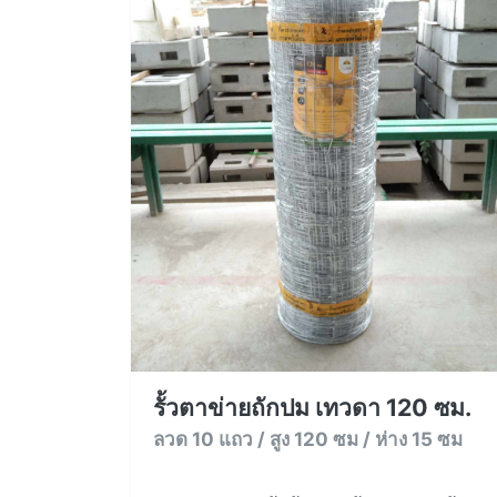
รั้วตาข่ายถักปม เทวดา 120 ซม.
ลวด 10 แถว / สูง 120 ซม / ห่าง 15 ซม