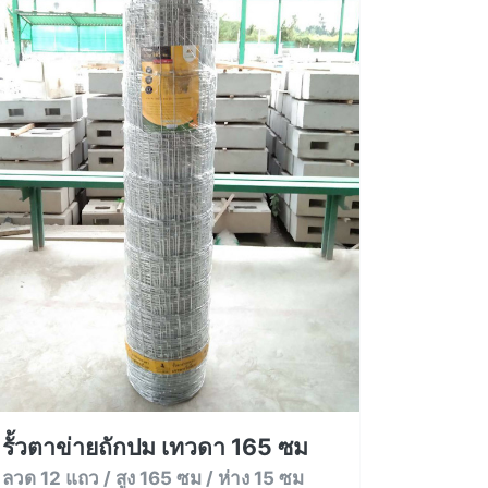
รั้วตาข่ายถักปม เทวดา 165 ซม
ลวด 12 แถว / สูง 165 ซม / ห่าง 15 ซม