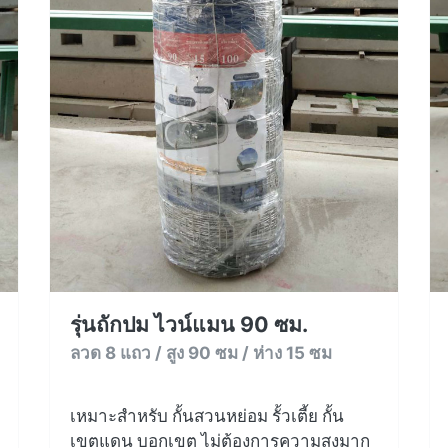
รุ่นถักปม ไวน์แมน 90 ซม.
ลวด 8 แถว / สูง 90 ซม / ห่าง 15 ซม
เหมาะสำหรับ กั้นสวนหย่อม รั้วเตี้ย กั้น
เขตแดน บอกเขต ไม่ต้องการความสูงมาก