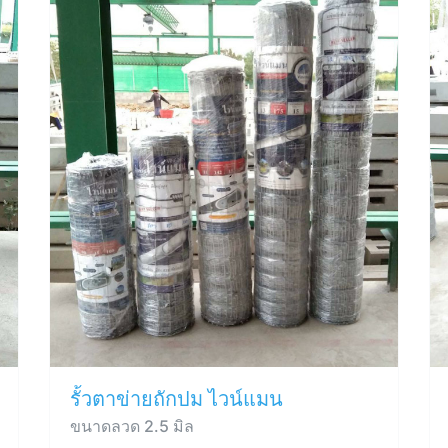
รั้วตาข่ายถักปม ไวน์แมน
ขนาดลวด 2.5 มิล