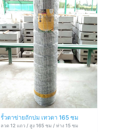
รั้วตาข่ายถักปม เทวดา 165 ซม
ลวด 12 แถว / สูง 165 ซม / ห่าง 15 ซม