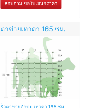
สอบถาม ขอใบเสนอราคา
ตาข่ายเทวดา 165 ซม.
รั้วตาข่ายถักปม เทวดา 165 ซม.