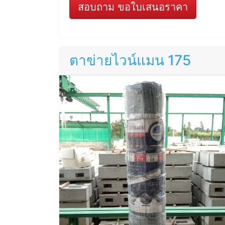
สอบถาม ขอใบเสนอราคา
ตาข่ายไวน์แมน 175