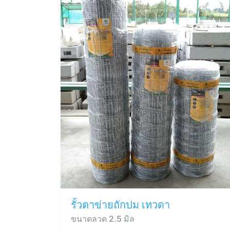
รั้วตาข่ายถักปม เทวดา
ขนาดลวด 2.5 มิล