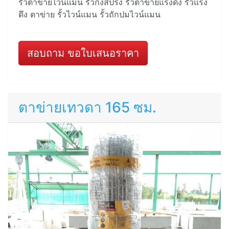
รั้วตาข่ายไวน์แมน รั้วกึ่งสปริง รั้วตาข่ายแรงดึง รั้วแรง
ดึง ตาข่าย รั้วไวน์แมน รั้วถักปมไวน์แมน
สอบถาม ขอใบเสนอราคา
ตาข่ายเทวดา 165 ซม.