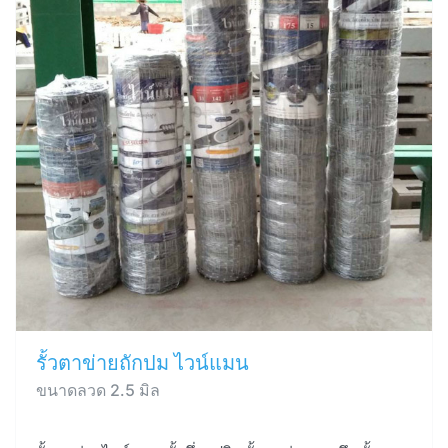
รั้วตาข่ายถักปม ไวน์แมน
ขนาดลวด 2.5 มิล