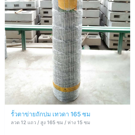
รั้วตาข่ายถักปม เทวดา 165 ซม
ลวด 12 แถว / สูง 165 ซม / ห่าง 15 ซม