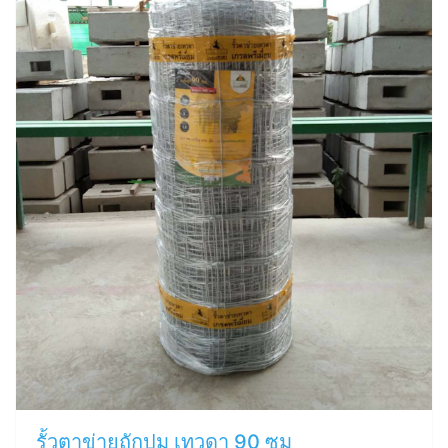
รั้วตาข่ายถักปม เทวดา 90 ซม