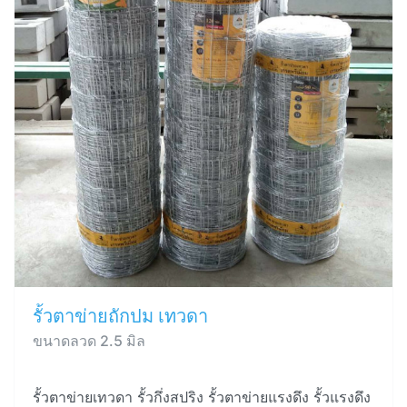
รั้วตาข่ายถักปม เทวดา
ขนาดลวด 2.5 มิล
รั้วตาข่ายเทวดา รั้วกึ่งสปริง รั้วตาข่ายแรงดึง รั้วแรงดึง