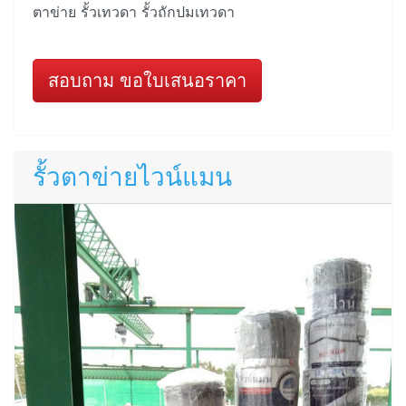
ตาข่าย รั้วเทวดา รั้วถักปมเทวดา
สอบถาม ขอใบเสนอราคา
รั้วตาข่ายไวน์แมน