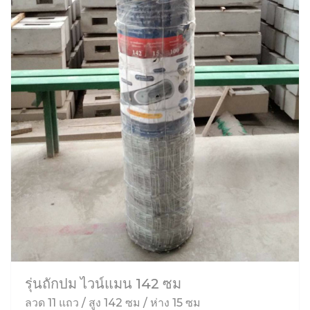
รุ่นถักปม ไวน์แมน 142 ซม
ลวด 11 แถว / สูง 142 ซม / ห่าง 15 ซม