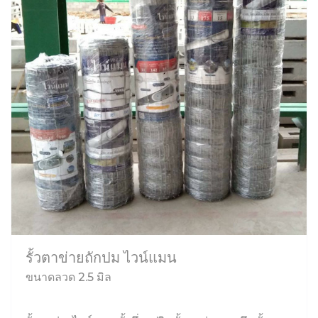
รั้วตาข่ายถักปม ไวน์แมน
ขนาดลวด 2.5 มิล