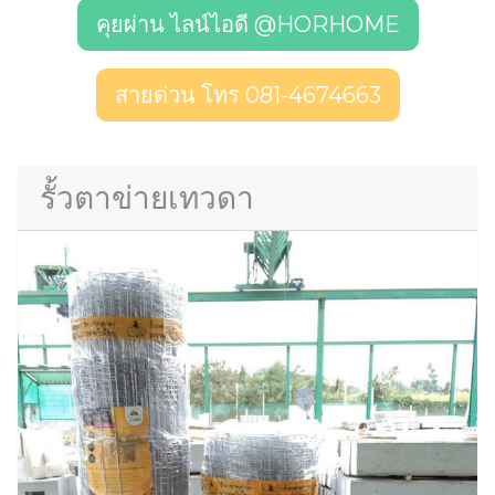
คุยผ่าน ไลน์ไอดี @HORHOME
สายด่วน โทร 081-4674663
รั้วตาข่ายเทวดา