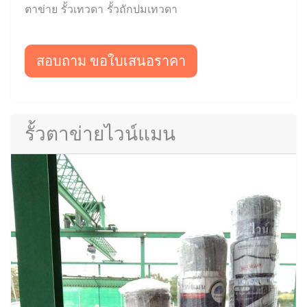
ตาข่าย รั้วเทวดา รั้วถักปมเทวดา
สอบถาม ขอใบเสนอราคา
รั้วตาข่ายไวน์แมน