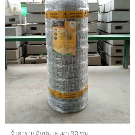
รั้วตาข่ายถักปม เทวดา 90 ซม