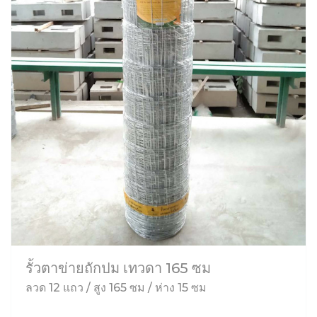
รั้วตาข่ายถักปม เทวดา 165 ซม
ลวด 12 แถว / สูง 165 ซม / ห่าง 15 ซม