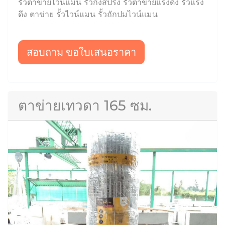
รั้วตาข่ายไวน์แมน รั้วกึ่งสปริง รั้วตาข่ายแรงดึง รั้วแรง
ดึง ตาข่าย รั้วไวน์แมน รั้วถักปมไวน์แมน
สอบถาม ขอใบเสนอราคา
ตาข่ายเทวดา 165 ซม.