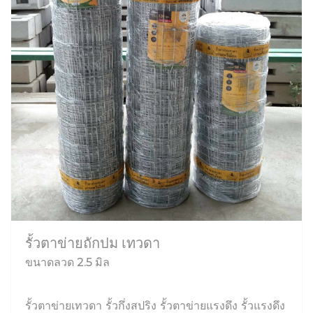
รั้วตาข่ายถักปม เทวดา
ขนาดลวด 2.5 มิล
รั้วตาข่ายเทวดา รั้วกึ่งสปริง รั้วตาข่ายแรงดึง รั้วแรงดึง