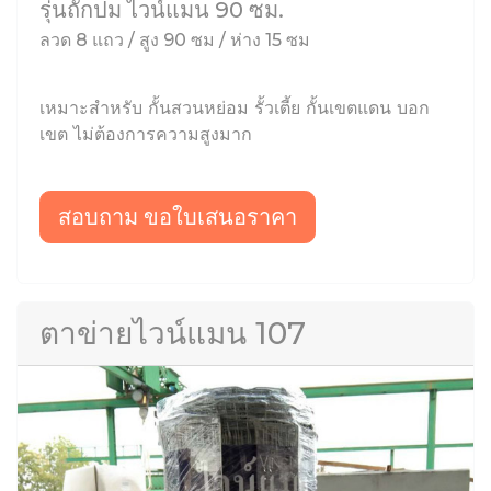
รุ่นถักปม ไวน์แมน 90 ซม.
ลวด 8 แถว / สูง 90 ซม / ห่าง 15 ซม
เหมาะสำหรับ กั้นสวนหย่อม รั้วเตี้ย กั้นเขตแดน บอก
เขต ไม่ต้องการความสูงมาก
สอบถาม ขอใบเสนอราคา
ตาข่ายไวน์แมน 107