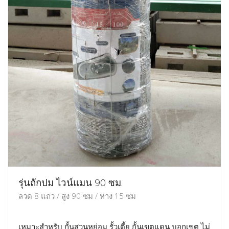
รุ่นถักปม ไวน์แมน 90 ซม.
ลวด 8 แถว / สูง 90 ซม / ห่าง 15 ซม
เหมาะสำหรับ กั้นสวนหย่อม รั้วเตี้ย กั้นเขตแดน บอกเขต ไม่