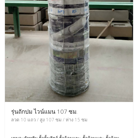
รุ่นถักปม ไวน์แมน 107 ซม.
ลวด 10 แถว / สูง 107 ซม / ห่าง 15 ซม
เหมาะสำหรับ รั้วกั้นสัตว์ รั้วล้อมแพะ รั้วล้อมแกะ รั้วล้อม