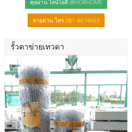
คุยผ่าน ไลน์ไอดี @HORHOME
สายด่วน โทร 081-4674663
รั้วตาข่ายเทวดา