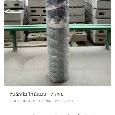
รุ่นถักปม ไวน์แมน 175 ซม.
ลวด 13 แถว / สูง 175 ซม / ห่าง 15 ซม