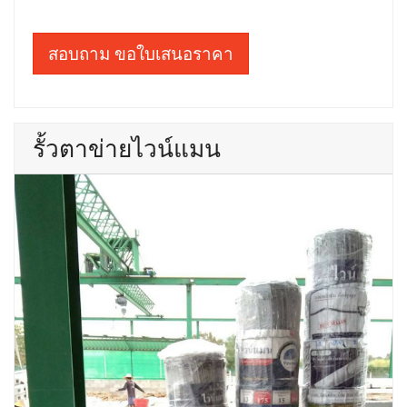
สอบถาม ขอใบเสนอราคา
รั้วตาข่ายไวน์แมน