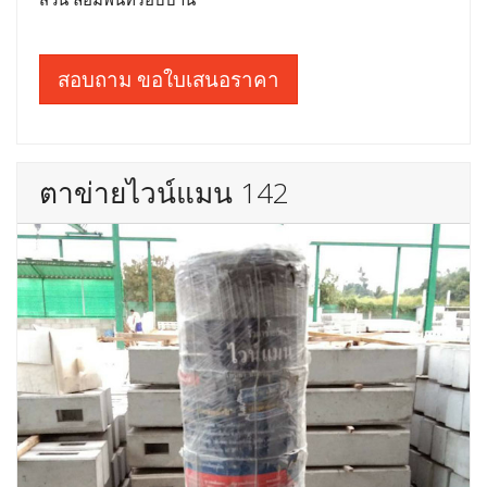
สอบถาม ขอใบเสนอราคา
ตาข่ายไวน์แมน 142