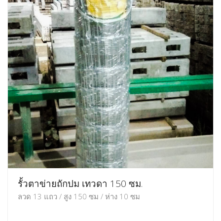
รั้วตาข่ายถักปม เทวดา 150 ซม.
ลวด 13 แถว / สูง 150 ซม / ห่าง 10 ซม