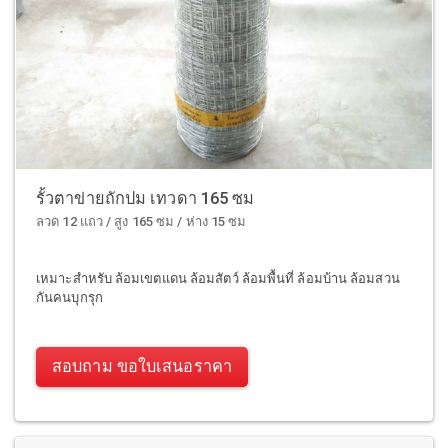
รั้วตาข่ายถักปม เทวดา 165 ซม
ลวด 12 แถว / สูง 165 ซม / ห่าง 15 ซม
เหมาะสำหรับ ล้อมเขตแดน ล้อมสัตว์ ล้อมพื้นที่ ล้อมบ้าน ล้อมสวน
กันคนบุกรุก
สอบถาม ขอใบเสนอราคา