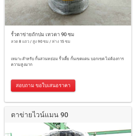
รั้วตาข่ายถักปม เทวดา 90 ซม
ลวด 8 แถว / สูง 90 ซม / ห่าง 15 ซม
เหมาะสำหรับ กั้นสวนหย่อม รั้วเตี้ย กั้นเขตแดน บอกเขต ไม่ต้องการ
ความสูงมาก
สอบถาม ขอใบเสนอราคา
ตาข่ายไวน์แมน 90