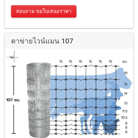
สอบถาม ขอใบเสนอราคา
ตาข่ายไวน์แมน 107