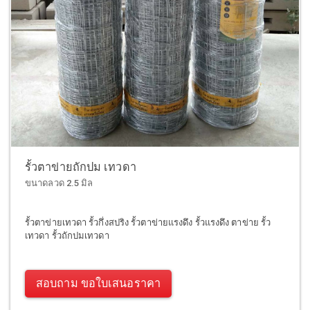
รั้วตาข่ายถักปม เทวดา
ขนาดลวด 2.5 มิล
รั้วตาข่ายเทวดา รั้วกึ่งสปริง รั้วตาข่ายแรงดึง รั้วแรงดึง ตาข่าย รั้ว
เทวดา รั้วถักปมเทวดา
สอบถาม ขอใบเสนอราคา