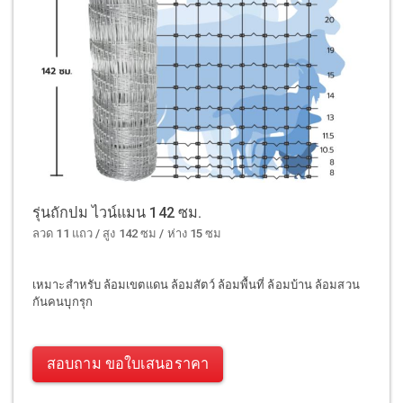
รุ่นถักปม ไวน์แมน 142 ซม.
ลวด 11 แถว / สูง 142 ซม / ห่าง 15 ซม
เหมาะสำหรับ ล้อมเขตแดน ล้อมสัตว์ ล้อมพื้นที่ ล้อมบ้าน ล้อมสวน
กันคนบุกรุก
สอบถาม ขอใบเสนอราคา