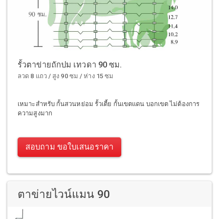
รั้วตาข่ายถักปม เทวดา 90 ซม.
ลวด 8 แถว / สูง 90 ซม / ห่าง 15 ซม
เหมาะสำหรับ กั้นสวนหย่อม รั้วเตี้ย กั้นเขตแดน บอกเขต ไม่ต้องการ
ความสูงมาก
สอบถาม ขอใบเสนอราคา
ตาข่ายไวน์แมน 90