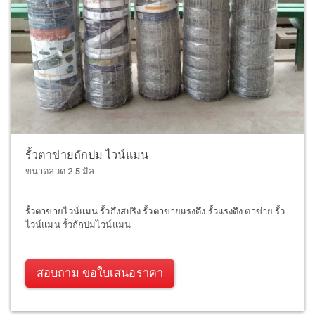
รั้วตาข่ายถักปม ไวน์แมน
ขนาดลวด 2.5 มิล
รั้วตาข่ายไวน์แมน รั้วกึ่งสปริง รั้วตาข่ายแรงดึง รั้วแรงดึง ตาข่าย รั้ว
ไวน์แมน รั้วถักปมไวน์แมน
สอบถาม ขอใบเสนอราคา