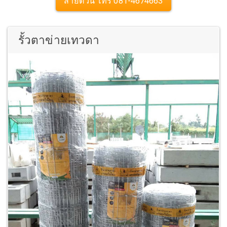
สายด่วน โทร 081-4674663
รั้วตาข่ายเทวดา