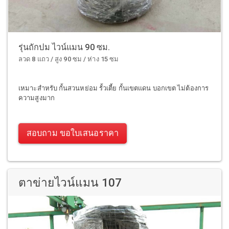
รุ่นถักปม ไวน์แมน 90 ซม.
ลวด 8 แถว / สูง 90 ซม / ห่าง 15 ซม
เหมาะสำหรับ กั้นสวนหย่อม รั้วเตี้ย กั้นเขตแดน บอกเขต ไม่ต้องการ
ความสูงมาก
สอบถาม ขอใบเสนอราคา
ตาข่ายไวน์แมน 107