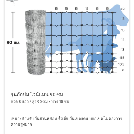
รุ่นถักปม ไวน์แมน 90 ซม.
ลวด 8 แถว / สูง 90 ซม / ห่าง 15 ซม
เหมาะสำหรับ กั้นสวนหย่อม รั้วเตี้ย กั้นเขตแดน บอกเขต ไม่ต้องการ
ความสูงมาก